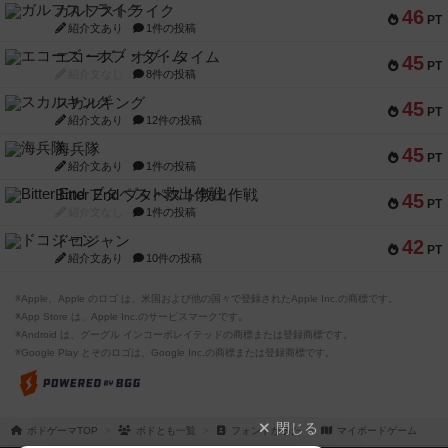
ガルフストライク
46
PT
紹介文あり
1件の投稿
エコーズ・オブ・タイム
45
PT
紹介文なし
8件の投稿
スカルキング
45
PT
紹介文あり
12件の投稿
海兵隊
45
PT
紹介文あり
1件の投稿
Bitter End ブタペスト救出作戦
45
PT
紹介文なし
1件の投稿
ドコジャン
42
PT
紹介文あり
10件の投稿
※Apple、Apple のロゴ は、米国および他の国々で登録されたApple Inc.の商標です。
※App Store は、Apple Inc.のサービスマークです。
※Android は、グーグル インコーポレイテッドの商標または登録商標です。
※Google Play とそのロゴは、Google Inc.の商標または登録商標です。
閉じる
ボドゲーマTOP
ボドとも一覧
フォントかるた
マイボードゲーム