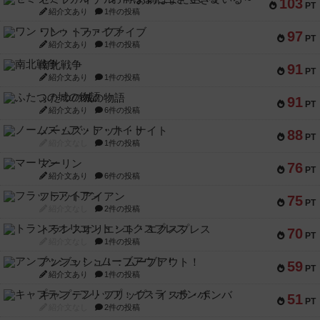
103
PT
紹介文あり
1件の投稿
ワン・トゥ・ファイブ
97
PT
紹介文あり
1件の投稿
南北戦争
91
PT
紹介文あり
1件の投稿
ふたつの城の物語
91
PT
紹介文あり
6件の投稿
ノームズ・アット・ナイト
88
PT
紹介文なし
1件の投稿
マーリン
76
PT
紹介文あり
6件の投稿
フラットアイアン
75
PT
紹介文なし
2件の投稿
トランスオリエント・エクスプレス
70
PT
紹介文なし
1件の投稿
アンブッシュ！：ムーブアウト！
59
PT
紹介文あり
1件の投稿
キャプテン・フリップ：イスラ・ボンバ
51
PT
紹介文なし
2件の投稿