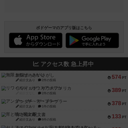
ボドゲーマのアプリ版はこちら
アクセス数 急上昇中
無限まちがいさがし
574
PT
紹介文あり
2件の投稿
リワイルド：サウスアメリカ
389
PT
紹介文なし
2件の投稿
アンダー・ザ・テーブラー
378
PT
紹介文あり
1件の投稿
宵と暁の呪文書
133
PT
紹介文あり
8件の投稿
セミファイナル ～お前はまだ生きている～