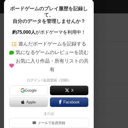
ボドゲーマTOP
ボードゲームのプレイ履歴を記録し
て、
ボードゲームを検索する
自分のデータを管理しませんか？
約75,000人
がボドゲーマを利用中！
ボードゲームの新着レビュー
遊んだボードゲームを記録する
ボードゲーム会情報
気になるゲームのレビューを読む
お気に入り作品・所有リストの共
メカニクス特集
有
掲示板・トピックス
ログイン / 会員登録（10秒）
Google
X
ボドとも・会員一覧
Apple
Facebook
ボードゲーム業界コラム
または
ボドゲーマご利用案内
メールで会員登録