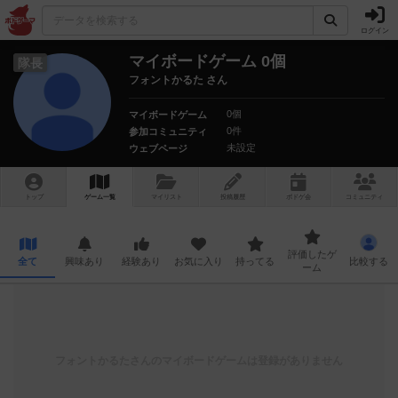
ログイン
マイボードゲーム 0個
隊長
フォントかるた さん
0個
マイボードゲーム
0件
参加コミュニティ
未設定
ウェブページ
トップ
ゲーム一覧
マイリスト
投稿履歴
ボ
ドゲ
会
コミュニティ
評価したゲ
全て
興味あり
経験あり
お気に入り
持ってる
比較する
ーム
フォントかるた
さんのマイボードゲームは登録がありません