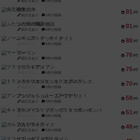
紹介文あり
1件の投稿
南北戦争
91
PT
紹介文あり
1件の投稿
ふたつの城の物語
91
PT
紹介文あり
6件の投稿
ノームズ・アット・ナイト
88
PT
紹介文なし
1件の投稿
マーリン
76
PT
紹介文あり
6件の投稿
フラットアイアン
75
PT
紹介文なし
2件の投稿
トランスオリエント・エクスプレス
70
PT
紹介文なし
1件の投稿
アンブッシュ！：ムーブアウト！
59
PT
紹介文あり
1件の投稿
キャプテン・フリップ：イスラ・ボンバ
51
PT
紹介文なし
2件の投稿
ガルフストライク
46
PT
紹介文あり
1件の投稿
エコーズ・オブ・タイム