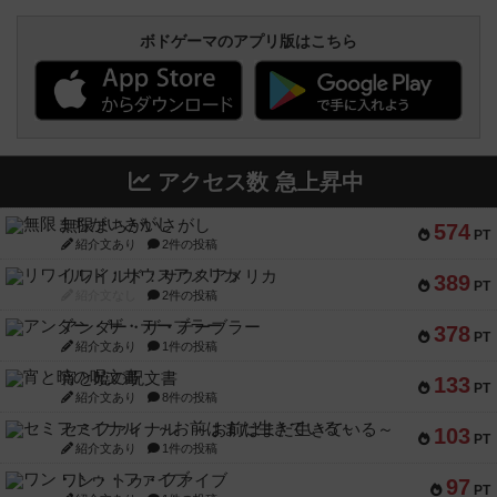
ボドゲーマのアプリ版はこちら
アクセス数 急上昇中
無限まちがいさがし
574
PT
紹介文あり
2件の投稿
リワイルド：サウスアメリカ
389
PT
紹介文なし
2件の投稿
アンダー・ザ・テーブラー
378
PT
紹介文あり
1件の投稿
宵と暁の呪文書
133
PT
紹介文あり
8件の投稿
セミファイナル ～お前はまだ生きている～
103
PT
紹介文あり
1件の投稿
ワン・トゥ・ファイブ
97
PT