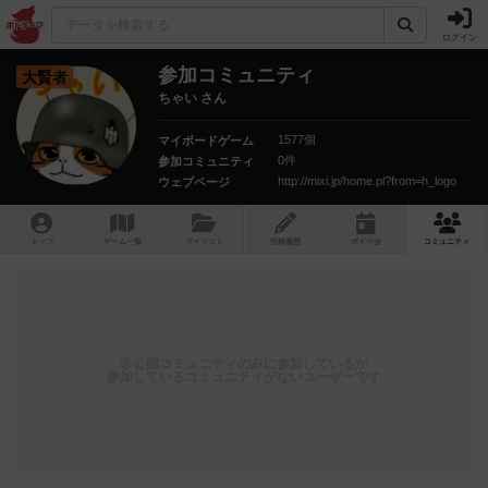
ログイン
参加コミュニティ
大賢者
ちゃい さん
1577個
マイボードゲーム
0件
参加コミュニティ
http://mixi.jp/home.pl?from=h_logo
ウェブページ
トップ
ゲーム一覧
マイリスト
投稿履歴
ボ
ドゲ
会
コミュニティ
非公開コミュニティのみに参加しているか
参加しているコミュニティがないユーザーです