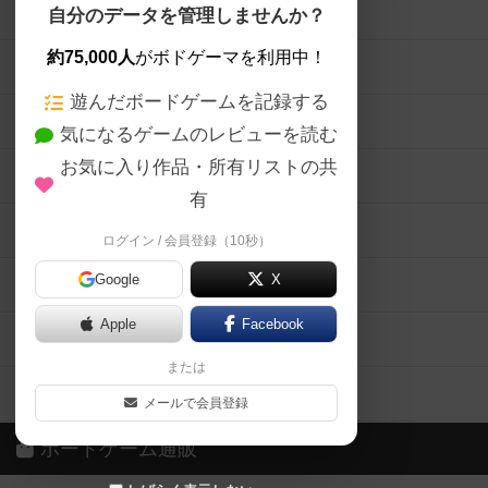
ボードゲームを検索する
自分のデータを管理しませんか？
約75,000人
がボドゲーマを利用中！
ボードゲームの新着レビュー
遊んだボードゲームを記録する
ボードゲーム会情報
気になるゲームのレビューを読む
お気に入り作品・所有リストの共
メカニクス特集
有
掲示板・トピックス
ログイン / 会員登録（10秒）
Google
X
ボドとも・会員一覧
Apple
Facebook
ボードゲーム業界コラム
または
ボドゲーマご利用案内
メールで会員登録
ボードゲーム通販