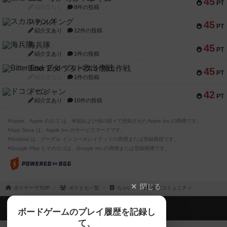
45
PT
紹介文なし
8件の投稿
スカルキング
45
PT
紹介文あり
12件の投稿
海兵隊
45
PT
紹介文あり
1件の投稿
Bitter End ブタペスト救出作戦
45
PT
紹介文なし
1件の投稿
ドコジャン
42
PT
紹介文あり
10件の投稿
※Apple、Apple のロゴ は、米国および他の国々で登録されたApple Inc.の商標です。
※App Store は、Apple Inc.のサービスマークです。
※Android は、グーグル インコーポレイテッドの商標または登録商標です。
※Google Play とそのロゴは、Google Inc.の商標または登録商標です。
閉じる
ボドゲーマTOP
ボドとも一覧
ちゃい
参加コミュニティ
ボドゲーマTOP
ボードゲームのプレイ履歴を記録し
て、