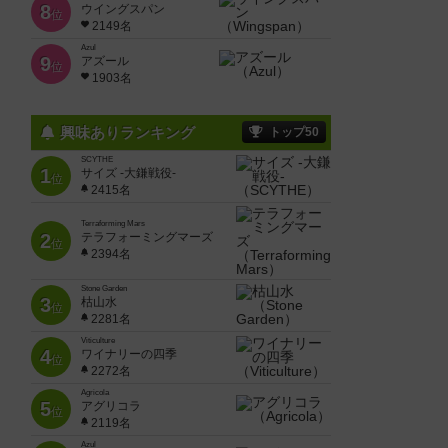
8
ウイングスパン
位
2149名
Azul
9
アズール
位
1903名
興味ありランキング
トップ50
SCYTHE
1
サイズ -大鎌戦役-
位
2415名
Terraforming Mars
2
テラフォーミングマーズ
位
2394名
Stone Garden
3
枯山水
位
2281名
Viticulture
4
ワイナリーの四季
位
2272名
Agricola
5
アグリコラ
位
2119名
Azul