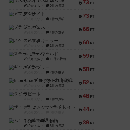
リスボン・トラム 28
73
PT
紹介文あり
9件の投稿
アマナイト
73
PT
紹介文なし
1件の投稿
ブラヴェスト
66
PT
紹介文なし
1件の投稿
スペクタキュラー
60
PT
紹介文なし
1件の投稿
スモールワールド
59
PT
紹介文あり
13件の投稿
ギャンブラー
58
PT
紹介文なし
2件の投稿
Bitter End ブタペスト救出作戦
52
PT
紹介文なし
1件の投稿
ラピード
46
PT
紹介文なし
1件の投稿
ザ・フラッフィー・ライト
44
PT
紹介文なし
0件の投稿
ふたつの城の物語
39
PT
紹介文あり
6件の投稿