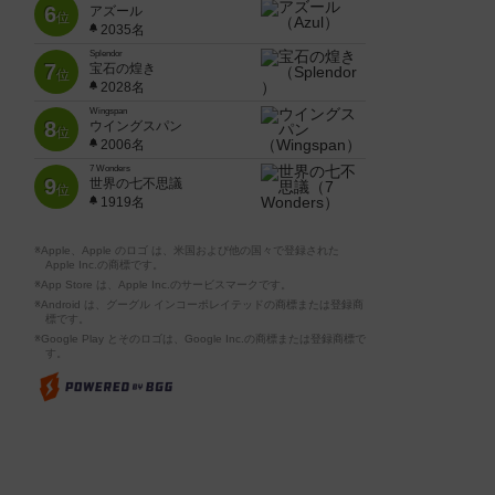
6
アズール
位
2035名
Splendor
7
宝石の煌き
位
2028名
Wingspan
8
ウイングスパン
位
2006名
7 Wonders
9
世界の七不思議
位
1919名
※Apple、Apple のロゴ は、米国および他の国々で登録された
Apple Inc.の商標です。
※App Store は、Apple Inc.のサービスマークです。
※Android は、グーグル インコーポレイテッドの商標または登録商
標です。
※Google Play とそのロゴは、Google Inc.の商標または登録商標で
す。