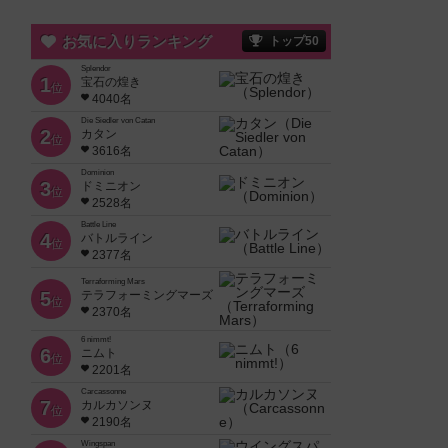
お気に入りランキング
トップ50
Splendor
1
宝石の煌き
位
4040名
Die Siedler von Catan
2
カタン
位
3616名
Dominion
3
ドミニオン
位
2528名
Battle Line
4
バトルライン
位
2377名
Terraforming Mars
5
テラフォーミングマーズ
位
2370名
6 nimmt!
6
ニムト
位
2201名
Carcassonne
7
カルカソンヌ
位
2190名
Wingspan