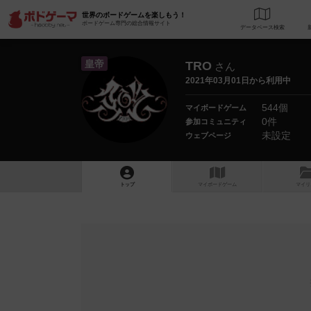
世界のボードゲームを楽しもう！
ボードゲーム専門の総合情報サイト
データベース
検
皇帝
TRO
さん
2021年03月01日から利用中
544個
マイボードゲーム
0件
参加コミュニティ
未設定
ウェブページ
トップ
マイボードゲーム
マイリ