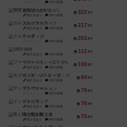
紹介文なし
1件の投稿
無限まちがいさがし
322
PT
紹介文あり
2件の投稿
ガルフストライク
217
PT
紹介文あり
1件の投稿
クルティボ
203
PT
紹介文なし
1件の投稿
1809
112
PT
紹介文あり
1件の投稿
ファースト・イン・フライト
108
PT
紹介文あり
3件の投稿
モズビ－ズ・レイダ－ズ
94
PT
紹介文あり
1件の投稿
テンプテーション
79
PT
紹介文なし
2件の投稿
インドネシア
78
PT
紹介文あり
2件の投稿
宵と暁の呪文書
75
PT
紹介文あり
8件の投稿