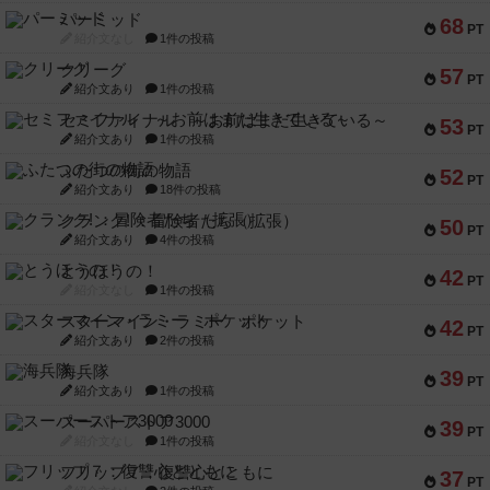
パーミッド
68
PT
紹介文なし
1件の投稿
クリーグ
57
PT
紹介文あり
1件の投稿
セミファイナル ～お前はまだ生きている～
53
PT
紹介文あり
1件の投稿
ふたつの街の物語
52
PT
紹介文あり
18件の投稿
クランク! ：冒険者たち（拡張）
50
PT
紹介文あり
4件の投稿
とうほうの！
42
PT
紹介文なし
1件の投稿
スターマイン・ラミー ポケット
42
PT
紹介文あり
2件の投稿
海兵隊
39
PT
紹介文あり
1件の投稿
スーパーストア3000
39
PT
紹介文なし
1件の投稿
フリップ７：復讐心とともに
37
PT