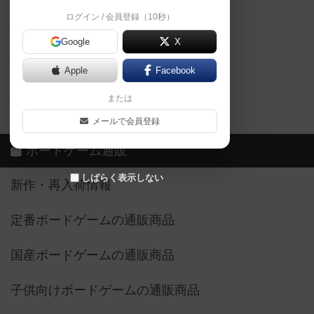
掲示板・トピックス
ログイン / 会員登録（10秒）
Google
X
ボドとも・会員一覧
Apple
Facebook
ボードゲーム業界コラム
または
ボドゲーマご利用案内
メールで会員登録
ボードゲーム通販
しばらく表示しない
新作・再入荷情報
定番ボードゲームの通販商品
国産ボードゲームの通販商品
子供向けボードゲームの通販商品