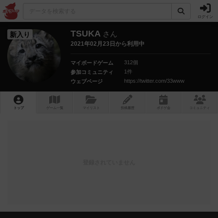
ログイン
TSUKA
さん
新入り
2021年02月23日から利用中
312個
マイボードゲーム
1件
参加コミュニティ
https://twitter.com/33www
ウェブページ
トップ
ゲーム一覧
マイリスト
投稿履歴
ボ
ドゲ
会
コミュニティ
登録されていません