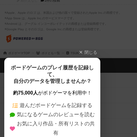
紹介文なし
2件の投稿
※Apple、Apple のロゴ は、米国および他の国々で登録されたApple Inc.の商標です。
※App Store は、Apple Inc.のサービスマークです。
※Android は、グーグル インコーポレイテッドの商標または登録商標です。
※Google Play とそのロゴは、Google Inc.の商標または登録商標です。
閉じる
ボドゲーマTOP
ボドとも一覧
TSUKA
ボドゲーマTOP
ボードゲームのプレイ履歴を記録し
て、
ボードゲームを検索する
自分のデータを管理しませんか？
約75,000人
がボドゲーマを利用中！
ボードゲームの新着レビュー
遊んだボードゲームを記録する
ボードゲーム会情報
気になるゲームのレビューを読む
お気に入り作品・所有リストの共
メカニクス特集
有