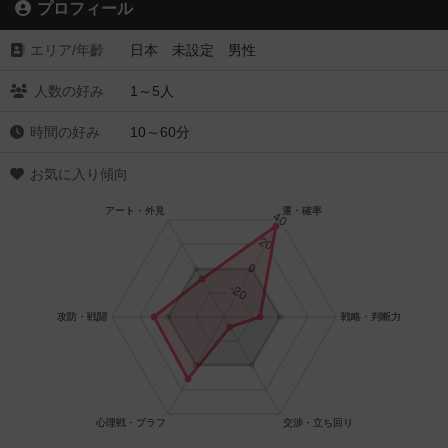
プロフィール
エリア/年齡
日本 未設定 男性
人数の好み
1～5人
時間の好み
10～60分
お気に入り傾向