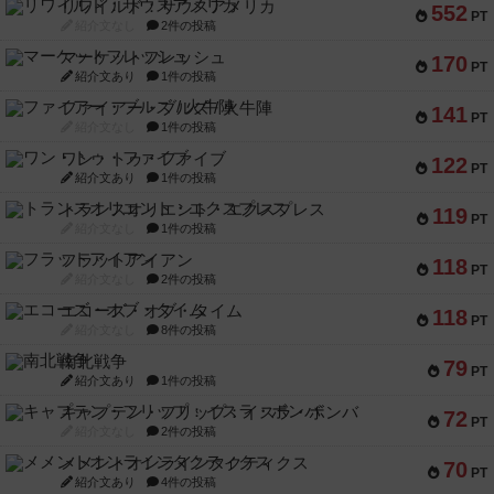
リワイルド：サウスアメリカ
552
PT
紹介文なし
2件の投稿
マーケットフレッシュ
170
PT
紹介文あり
1件の投稿
ファイアー・ブルズ / 火牛陣
141
PT
紹介文なし
1件の投稿
ワン・トゥ・ファイブ
122
PT
紹介文あり
1件の投稿
トランスオリエント・エクスプレス
119
PT
紹介文なし
1件の投稿
フラットアイアン
118
PT
紹介文なし
2件の投稿
エコーズ・オブ・タイム
118
PT
紹介文なし
8件の投稿
南北戦争
79
PT
紹介文あり
1件の投稿
キャプテン・フリップ：イスラ・ボンバ
72
PT
紹介文なし
2件の投稿
メメントオンラインタクティクス
70
PT
紹介文あり
4件の投稿