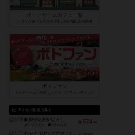
ボードゲームカフェ一覧
ボドゲが遊べる店舗を全国500店舗以上掲載中
ボドファン
ボードゲームに特化したクラウドファンディング
アクセス数 急上昇中
無限まちがいさがし
574
PT
紹介文あり
2件の投稿
リワイルド：サウスアメリカ