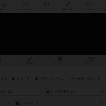
索
新着レビュー
ボードゲーム会
コミュニティ
掲示板一覧
スト
投稿履歴
ボ
ー
ドゲ
ーム
会
参加
コミュニティ
入り
持ってる
評価したゲーム
自分と
比較する