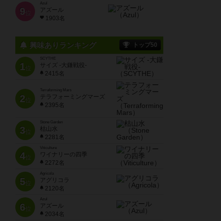
Azul
9
アズール
位
1903名
興味ありランキング
トップ50
SCYTHE
1
サイズ -大鎌戦役-
位
2415名
Terraforming Mars
2
テラフォーミングマーズ
位
2395名
Stone Garden
3
枯山水
位
2281名
Viticulture
4
ワイナリーの四季
位
2272名
Agricola
5
アグリコラ
位
2120名
Azul
6
アズール
位
2034名