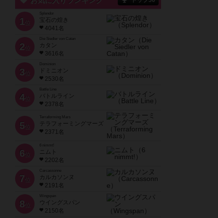
お気に入りランキング
トップ50
Splendor
1
宝石の煌き
位
4041名
Die Siedler von Catan
2
カタン
位
3616名
Dominion
3
ドミニオン
位
2530名
Battle Line
4
バトルライン
位
2378名
Terraforming Mars
5
テラフォーミングマーズ
位
2371名
6 nimmt!
6
ニムト
位
2202名
Carcassonne
7
カルカソンヌ
位
2191名
Wingspan
8
ウイングスパン
位
2150名