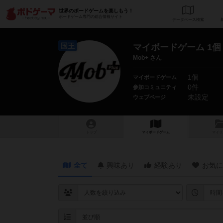
世界のボードゲームを楽しもう！
ボードゲーム専門の総合情報サイト
データベース
検
国王
マイボードゲーム 1個
Mob+ さん
1個
マイボードゲーム
0件
参加コミュニティ
未設定
ウェブページ
トップ
マイボードゲーム
マイリ
全て
興味あり
経験あり
お気に