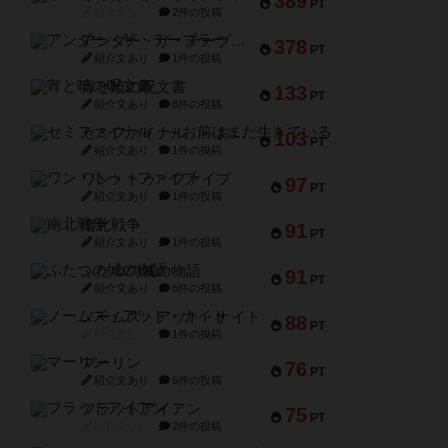
389
PT
紹介文なし
2件の投稿
アンダー・ザ・テーブラー
378
PT
紹介文あり
1件の投稿
宵と暁の呪文書
133
PT
紹介文あり
8件の投稿
セミファイナル ～お前はまだ生きている～
103
PT
紹介文あり
1件の投稿
ワン・トゥ・ファイブ
97
PT
紹介文あり
1件の投稿
南北戦争
91
PT
紹介文あり
1件の投稿
ふたつの城の物語
91
PT
紹介文あり
6件の投稿
ノームズ・アット・ナイト
88
PT
紹介文なし
1件の投稿
マーリン
76
PT
紹介文あり
6件の投稿
フラットアイアン
75
PT
紹介文なし
2件の投稿