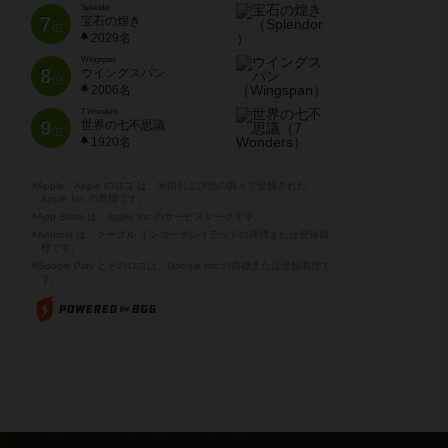
Splendor
7
宝石の煌き
位
2029名
Wingspan
8
ウイングスパン
位
2006名
7 Wonders
9
世界の七不思議
位
1920名
※Apple、Apple のロゴ は、米国および他の国々で登録された
Apple Inc.の商標です。
※App Store は、Apple Inc.のサービスマークです。
※Android は、グーグル インコーポレイテッドの商標または登録商
標です。
※Google Play とそのロゴは、Google Inc.の商標または登録商標で
す。