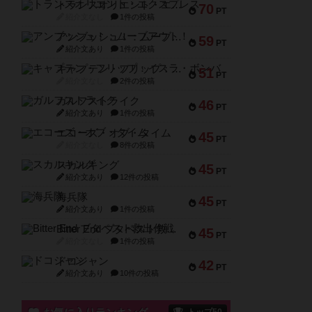
トランスオリエント・エクスプレス
70
PT
紹介文なし
1件の投稿
アンブッシュ！：ムーブアウト！
59
PT
紹介文あり
1件の投稿
キャプテン・フリップ：イスラ・ボンバ
51
PT
紹介文なし
2件の投稿
ガルフストライク
46
PT
紹介文あり
1件の投稿
エコーズ・オブ・タイム
45
PT
紹介文なし
8件の投稿
スカルキング
45
PT
紹介文あり
12件の投稿
海兵隊
45
PT
紹介文あり
1件の投稿
Bitter End ブタペスト救出作戦
45
PT
紹介文なし
1件の投稿
ドコジャン
42
PT
紹介文あり
10件の投稿