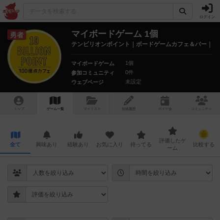
ログイン
マイボードゲーム 1個
勇者
テンビリオンポイント｜ボードゲームカフェ＆バー｜10
1個
マイボードゲーム
0件
参加コミュニティ
未設定
ウェブページ
トップ
ゲーム一覧
マイリスト
投稿履歴
ボ
ドゲ
会
コミュニティ
評価したゲ
全て
興味あり
経験あり
お気に入り
持ってる
比較する
ーム