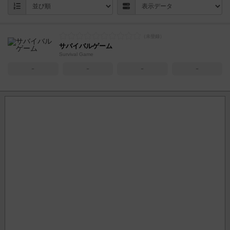
サバイバルゲーム
Survival Game
－
－
－
－