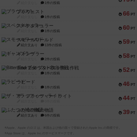
PT
紹介文なし
1件の投稿
ブラヴェスト
66
PT
紹介文なし
1件の投稿
スペクタキュラー
60
PT
紹介文なし
1件の投稿
スモールワールド
59
PT
紹介文あり
13件の投稿
ギャンブラー
58
PT
紹介文なし
2件の投稿
Bitter End ブタペスト救出作戦
52
PT
紹介文なし
1件の投稿
ラピード
46
PT
紹介文なし
1件の投稿
ザ・フラッフィー・ライト
44
PT
紹介文なし
0件の投稿
ふたつの城の物語
39
PT
紹介文あり
6件の投稿
※Apple、Apple のロゴ は、米国および他の国々で登録されたApple Inc.の商標です。
※App Store は、Apple Inc.のサービスマークです。