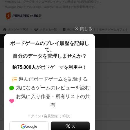
※Android は、グーグル インコーポレイテッドの商標または登録商標です。
※Google Play とそのロゴは、Google Inc.の商標または登録商標です。
閉じる
ボドゲーマTOP
ボドとも一覧
テンビリオンポイント｜ボードゲームカフェ＆バ
ボドゲーマTOP
ボードゲームのプレイ履歴を記録し
て、
ボードゲームを検索する
自分のデータを管理しませんか？
約75,000人
がボドゲーマを利用中！
ボードゲームの新着レビュー
遊んだボードゲームを記録する
ボードゲーム会情報
気になるゲームのレビューを読む
お気に入り作品・所有リストの共
メカニクス特集
有
掲示板・トピックス
ログイン / 会員登録（10秒）
Google
X
ボドとも・会員一覧