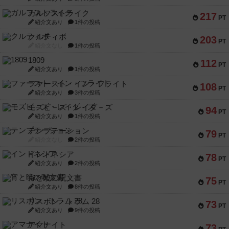
ガルフストライク
217
PT
紹介文あり
1件の投稿
クルティボ
203
PT
紹介文なし
1件の投稿
1809
112
PT
紹介文あり
1件の投稿
ファースト・イン・フライト
108
PT
紹介文あり
3件の投稿
モズビ－ズ・レイダ－ズ
94
PT
紹介文あり
1件の投稿
テンプテーション
79
PT
紹介文なし
2件の投稿
インドネシア
78
PT
紹介文あり
2件の投稿
宵と暁の呪文書
75
PT
紹介文あり
8件の投稿
リスボン・トラム 28
73
PT
紹介文あり
9件の投稿
アマナイト
73