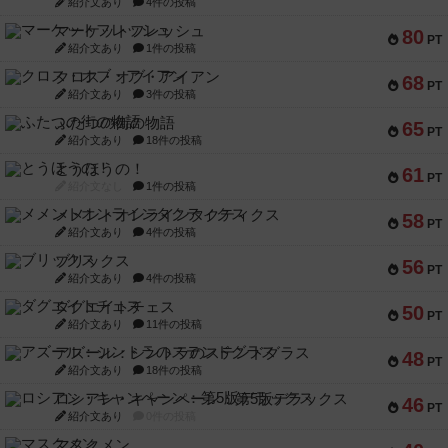
紹介文あり
4件の投稿
マーケットフレッシュ
80
PT
紹介文あり
1件の投稿
クロス・オブ・アイアン
68
PT
紹介文あり
3件の投稿
ふたつの街の物語
65
PT
紹介文あり
18件の投稿
とうほうの！
61
PT
紹介文なし
1件の投稿
メメントオンラインタクティクス
58
PT
紹介文あり
4件の投稿
ブリックス
56
PT
紹介文あり
4件の投稿
ダグエイトチェス
50
PT
紹介文あり
11件の投稿
アズール：シントラのステンドグラス
48
PT
紹介文あり
18件の投稿
ロシアン・キャンペーン：第5版デラックス
46
PT
紹介文あり
0件の投稿
マスクメン