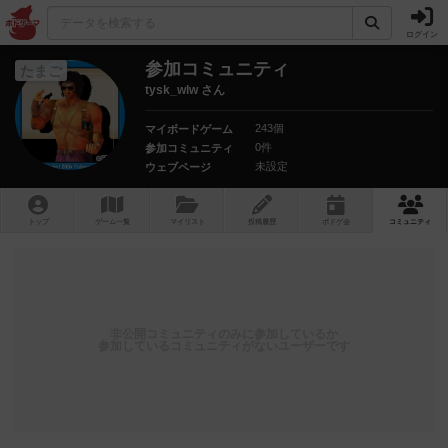
ログイン
参加コミュニティ
たまご
tysk_wlw さん
243個
マイボードゲーム
0件
参加コミュニティ
未設定
ウェブページ
トップ
ゲーム一覧
マイリスト
投稿履歴
ボ
ドゲ
会
コミュニティ
非公開コミュニティのみに参加しているか
参加しているコミュニティがないユーザーです