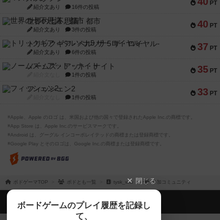
40
PT
紹介文あり
16件の投稿
世界の七不思議：都市
40
PT
紹介文あり
3件の投稿
トリックギア - ペルソナ5 ザ・ロイヤル-
37
PT
紹介文あり
6件の投稿
ノームズ・アット・ナイト
35
PT
紹介文なし
1件の投稿
フィッシェン2
33
PT
紹介文なし
1件の投稿
※Apple、Apple のロゴ は、米国および他の国々で登録されたApple Inc.の商標です。
※App Store は、Apple Inc.のサービスマークです。
※Android は、グーグル インコーポレイテッドの商標または登録商標です。
※Google Play とそのロゴは、Google Inc.の商標または登録商標です。
閉じる
ボドゲーマTOP
ボドとも一覧
tysk_wlw
参加コミュニティ
ボドゲーマTOP
ボードゲームのプレイ履歴を記録し
て、