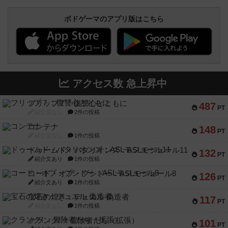
ボドゲーマのアプリ版はこちら
アクセス数 急上昇中
フリップ７：復讐心とともに
487
PT
紹介文なし
2件の投稿
コンテナ
148
PT
紹介文なし
1件の投稿
ドゥームド・バタリオンズ：ASLモジュール11
132
PT
紹介文あり
1件の投稿
コード・オブ・ブシドー：ASLモジュール8
126
PT
紹介文あり
1件の投稿
宝石の煌き：デュエル 偽造者
117
PT
紹介文なし
1件の投稿
クランク! ：冒険者たち（拡張）
101
PT