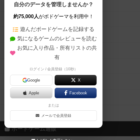
ボードゲームを検索する
自分のデータを管理しませんか？
約75,000人
がボドゲーマを利用中！
ボードゲームの新着レビュー
遊んだボードゲームを記録する
ボードゲーム会情報
気になるゲームのレビューを読む
お気に入り作品・所有リストの共
メカニクス特集
有
掲示板・トピックス
ログイン / 会員登録（10秒）
Google
X
ボドとも・会員一覧
Apple
Facebook
ボードゲーム業界コラム
または
ボドゲーマご利用案内
メールで会員登録
ボードゲーム通販