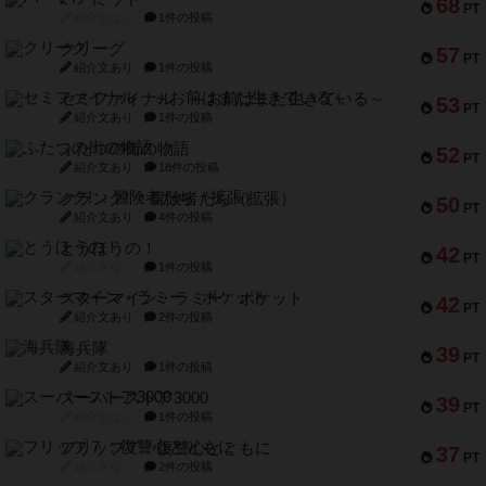
68
PT
紹介文なし
1件の投稿
クリーグ
57
PT
紹介文あり
1件の投稿
セミファイナル ～お前はまだ生きている～
53
PT
紹介文あり
1件の投稿
ふたつの街の物語
52
PT
紹介文あり
18件の投稿
クランク! ：冒険者たち（拡張）
50
PT
紹介文あり
4件の投稿
とうほうの！
42
PT
紹介文なし
1件の投稿
スターマイン・ラミー ポケット
42
PT
紹介文あり
2件の投稿
海兵隊
39
PT
紹介文あり
1件の投稿
スーパーストア3000
39
PT
紹介文なし
1件の投稿
フリップ７：復讐心とともに
37
PT
紹介文なし
2件の投稿