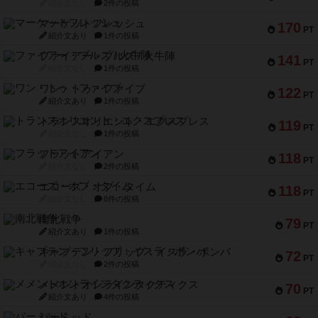
紹介文なし
2件の投稿
マーケットフレッシュ
170
PT
紹介文あり
1件の投稿
ファイアー・ブルズ / 火牛陣
141
PT
紹介文なし
1件の投稿
ワン・トゥ・ファイブ
122
PT
紹介文あり
1件の投稿
トランスオリエント・エクスプレス
119
PT
紹介文なし
1件の投稿
フラットアイアン
118
PT
紹介文なし
2件の投稿
エコーズ・オブ・タイム
118
PT
紹介文なし
8件の投稿
南北戦争
79
PT
紹介文あり
1件の投稿
キャプテン・フリップ：イスラ・ボンバ
72
PT
紹介文なし
2件の投稿
メメントオンラインタクティクス
70
PT
紹介文あり
4件の投稿
パーミッド