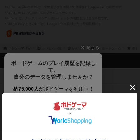
※Apple、Apple のロゴ は、米国および他の国々で登録されたApple Inc.の商標です。
※App Store は、Apple Inc.のサービスマークです。
※Android は、グーグル インコーポレイテッドの商標または登録商標です。
※Google Play とそのロゴは、Google Inc.の商標または登録商標です。
閉じる
ボドゲーマTOP
ボドとも一覧
tysk_wlw
マイボードゲーム
評価
ボドゲーマTOP
ボードゲームのプレイ履歴を記録し
て、
ボードゲームを検索する
自分のデータを管理しませんか？
約75,000人
がボドゲーマを利用中！
ボードゲームの新着レビュー
遊んだボードゲームを記録する
ボードゲーム会情報
気になるゲームのレビューを読む
お気に入り作品・所有リストの共
メカニクス特集
有
掲示板・トピックス