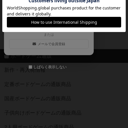
ログイン / 会員登録（10秒）
Google
X
ボドとも・会員一覧
Apple
Facebook
ボードゲーム業界コラム
または
ボドゲーマご利用案内
メールで会員登録
ボードゲーム通販
しばらく表示しない
新作・再入荷情報
定番ボードゲームの通販商品
国産ボードゲームの通販商品
子供向けボードゲームの通販商品
2人用ボードゲームの通販商品