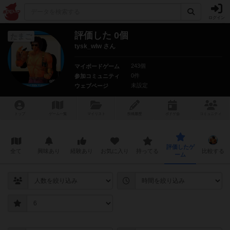
ログイン
評価した 0個
たまご
tysk_wlw さん
243個
マイボードゲーム
0件
参加コミュニティ
未設定
ウェブページ
トップ
ゲーム一覧
マイリスト
投稿履歴
ボ
ドゲ
会
コミュニティ
評価したゲ
全て
興味あり
経験あり
お気に入り
持ってる
比較する
ーム