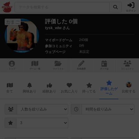
ログイン
評価した 0個
たまご
tysk_wlw さん
243個
マイボードゲーム
0件
参加コミュニティ
未設定
ウェブページ
トップ
ゲーム一覧
マイリスト
投稿履歴
ボ
ドゲ
会
コミュニティ
評価したゲ
全て
興味あり
経験あり
お気に入り
持ってる
比較する
ーム