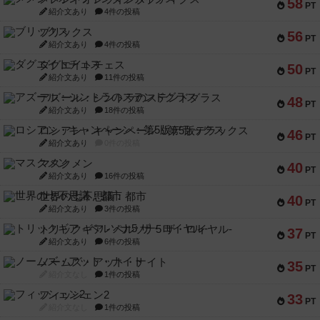
58
PT
紹介文あり
4件の投稿
ブリックス
56
PT
紹介文あり
4件の投稿
ダグエイトチェス
50
PT
紹介文あり
11件の投稿
アズール：シントラのステンドグラス
48
PT
紹介文あり
18件の投稿
ロシアン・キャンペーン：第5版デラックス
46
PT
紹介文あり
0件の投稿
マスクメン
40
PT
紹介文あり
16件の投稿
世界の七不思議：都市
40
PT
紹介文あり
3件の投稿
トリックギア - ペルソナ5 ザ・ロイヤル-
37
PT
紹介文あり
6件の投稿
ノームズ・アット・ナイト
35
PT
紹介文なし
1件の投稿
フィッシェン2
33
PT
紹介文なし
1件の投稿