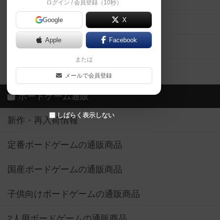
ログイン / 会員登録（10秒）
Google
X
ボドとも・会員一覧
Apple
Facebook
ボードゲーム業界コラム
または
ボドゲーマご利用案内
メールで会員登録
ボードゲーム通販
しばらく表示しない
新作・再入荷情報
定番ボードゲームの通販商品
国産ボードゲームの通販商品
子供向けボードゲームの通販商品
2人用ボードゲームの通販商品