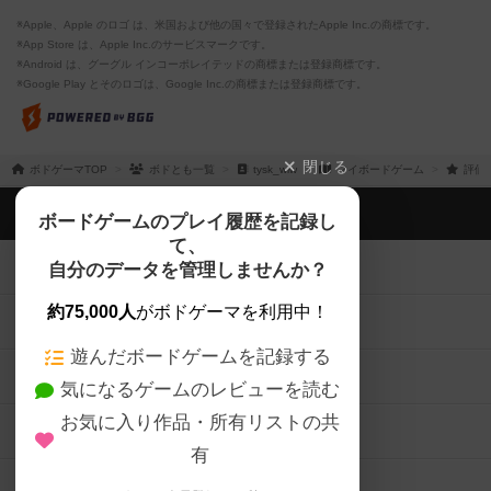
※Apple、Apple のロゴ は、米国および他の国々で登録されたApple Inc.の商標です。
※App Store は、Apple Inc.のサービスマークです。
※Android は、グーグル インコーポレイテッドの商標または登録商標です。
※Google Play とそのロゴは、Google Inc.の商標または登録商標です。
閉じる
ボドゲーマTOP
ボドとも一覧
tysk_wlw
マイボードゲーム
評価
ボドゲーマTOP
ボードゲームのプレイ履歴を記録し
て、
ボードゲームを検索する
自分のデータを管理しませんか？
約75,000人
がボドゲーマを利用中！
ボードゲームの新着レビュー
遊んだボードゲームを記録する
ボードゲーム会情報
気になるゲームのレビューを読む
お気に入り作品・所有リストの共
メカニクス特集
有
掲示板・トピックス