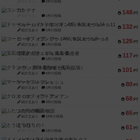
紹介文なし
2件の投稿
コンテナ
148
PT
紹介文なし
1件の投稿
ドゥームド・バタリオンズ：ASLモジュール11
132
PT
紹介文あり
1件の投稿
コード・オブ・ブシドー：ASLモジュール8
126
PT
紹介文あり
1件の投稿
宝石の煌き：デュエル 偽造者
117
PT
紹介文なし
1件の投稿
クランク! ：冒険者たち（拡張）
101
PT
紹介文あり
4件の投稿
マーケットフレッシュ
80
PT
紹介文あり
1件の投稿
クロス・オブ・アイアン
68
PT
紹介文あり
3件の投稿
ふたつの街の物語
65
PT
紹介文あり
18件の投稿
とうほうの！
61
PT
紹介文なし
1件の投稿
メメントオンラインタクティクス