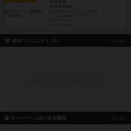
ドロドコ
DORO-DOKO
横浜中華街のボードゲーム専門店『リゴレ』さん
による紹介動画です。WEBサイト
https://rigoler.wi...
7年以上前
の投稿
参加コミュニティ（0）
一覧を見る
非公開コミュニティのみに参加しているか
参加しているコミュニティがないユーザーです
ボードゲーム会の参加履歴
一覧を見る