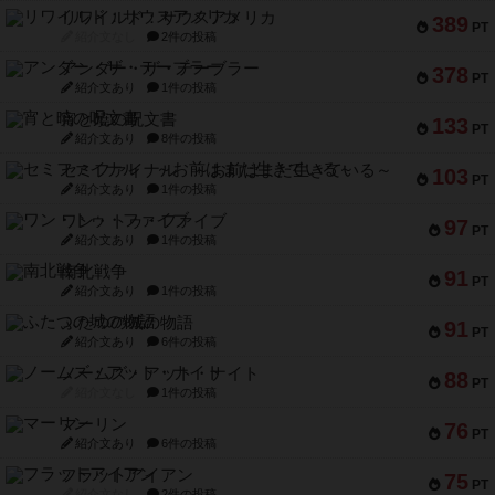
リワイルド：サウスアメリカ
389
PT
紹介文なし
2件の投稿
アンダー・ザ・テーブラー
378
PT
紹介文あり
1件の投稿
宵と暁の呪文書
133
PT
紹介文あり
8件の投稿
セミファイナル ～お前はまだ生きている～
103
PT
紹介文あり
1件の投稿
ワン・トゥ・ファイブ
97
PT
紹介文あり
1件の投稿
南北戦争
91
PT
紹介文あり
1件の投稿
ふたつの城の物語
91
PT
紹介文あり
6件の投稿
ノームズ・アット・ナイト
88
PT
紹介文なし
1件の投稿
マーリン
76
PT
紹介文あり
6件の投稿
フラットアイアン
75
PT
紹介文なし
2件の投稿