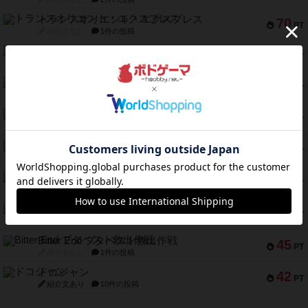
トランスオリエント・エクスプレス
70
PT
紹介文なし
1件の投稿
アンブッシュ！：ムーブアウト！
59
PT
紹介文あり
1件の投稿
キャプテン・フリップ：イスラ・ボンバ
51
PT
紹介文なし
2件の投稿
ガルフストライク
46
PT
紹介文あり
1件の投稿
エコーズ・オブ・タイム
45
PT
紹介文なし
8件の投稿
スカルキング
45
PT
紹介文あり
12件の投稿
海兵隊
45
PT
紹介文あり
1件の投稿
Bitter End ブタペスト救出作戦
45
PT
紹介文なし
1件の投稿
ドコジャン
42
PT
紹介文あり
10件の投稿