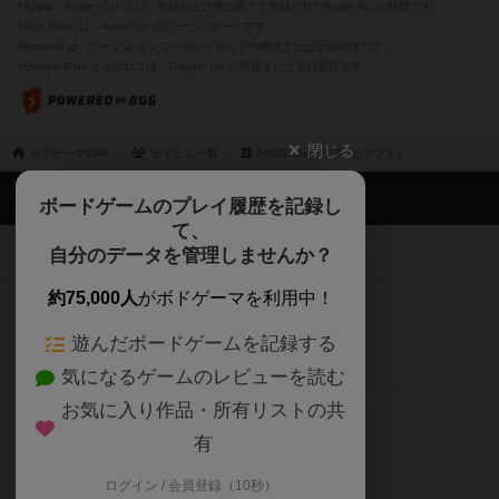
※Apple、Apple のロゴ は、米国および他の国々で登録されたApple Inc.の商標です。
※App Store は、Apple Inc.のサービスマークです。
※Android は、グーグル インコーポレイテッドの商標または登録商標です。
※Google Play とそのロゴは、Google Inc.の商標または登録商標です。
閉じる
ボドゲーマTOP
ボドとも一覧
ASOBI.dept（アソビデプト）
ボドゲーマTOP
ボードゲームのプレイ履歴を記録し
て、
ボードゲームを検索する
自分のデータを管理しませんか？
約75,000人
がボドゲーマを利用中！
ボードゲームの新着レビュー
遊んだボードゲームを記録する
ボードゲーム会情報
気になるゲームのレビューを読む
お気に入り作品・所有リストの共
メカニクス特集
有
掲示板・トピックス
ログイン / 会員登録（10秒）