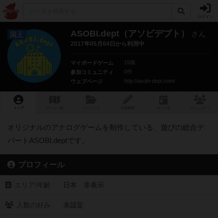
ログイン
ASOBI.dept（アソビデプト）
さん
国王
2017年05月04日から利用中
15個
マイボードゲーム
0件
参加コミュニティ
http://asobi-dept.com/
ウェブページ
トップ
ゲーム一覧
マイリスト
投稿履歴
ボ
ドゲ
会
コミュニティ
オリジナルのアナログゲームを制作している、遊びの総合デ
パートASOBI.deptです。
プロフィール
エリア/年齡
日本 非表示
人数の好み
未設定