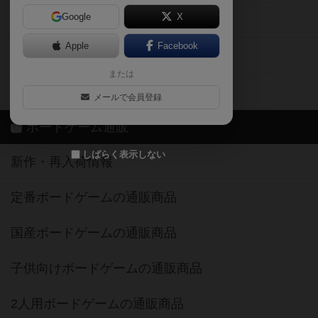
Google
X
ボドとも・会員一覧
Apple
Facebook
ボードゲーム業界コラム
または
ボドゲーマご利用案内
メールで会員登録
ボードゲーム通販
しばらく表示しない
新作・再入荷情報
定番ボードゲームの通販商品
国産ボードゲームの通販商品
子供向けボードゲームの通販商品
2人用ボードゲームの通販商品