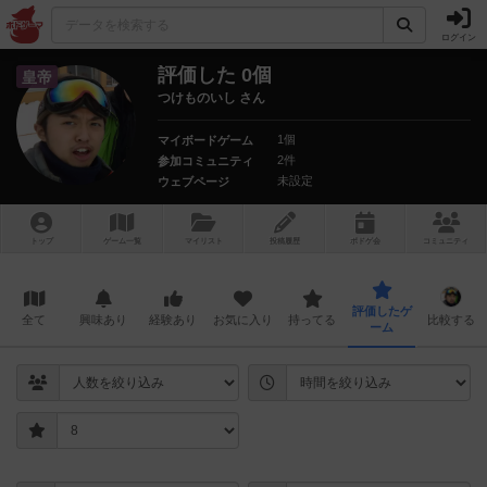
ログイン
評価した 0個
皇帝
つけものいし さん
1個
マイボードゲーム
2件
参加コミュニティ
未設定
ウェブページ
トップ
ゲーム一覧
マイリスト
投稿履歴
ボ
ドゲ
会
コミュニティ
評価したゲ
全て
興味あり
経験あり
お気に入り
持ってる
比較する
ーム