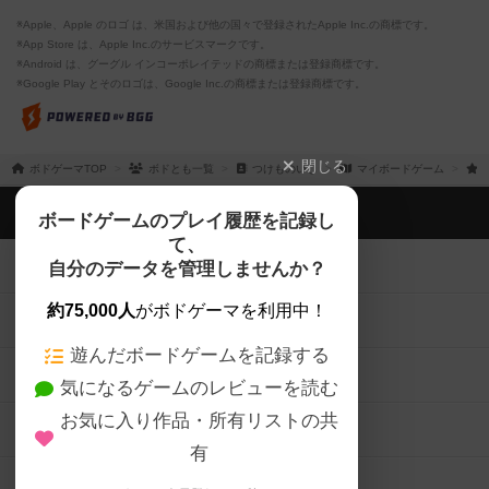
※Apple、Apple のロゴ は、米国および他の国々で登録されたApple Inc.の商標です。
※App Store は、Apple Inc.のサービスマークです。
※Android は、グーグル インコーポレイテッドの商標または登録商標です。
※Google Play とそのロゴは、Google Inc.の商標または登録商標です。
閉じる
ボドゲーマTOP
ボドとも一覧
つけものいし
マイボードゲーム
ボドゲーマTOP
ボードゲームのプレイ履歴を記録し
て、
ボードゲームを検索する
自分のデータを管理しませんか？
約75,000人
がボドゲーマを利用中！
ボードゲームの新着レビュー
遊んだボードゲームを記録する
ボードゲーム会情報
気になるゲームのレビューを読む
お気に入り作品・所有リストの共
メカニクス特集
有
掲示板・トピックス