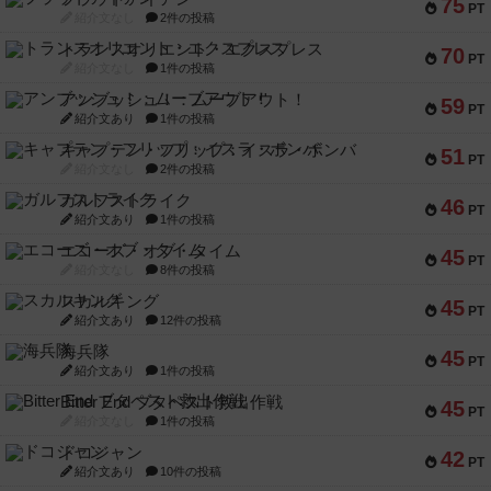
75
PT
紹介文なし
2件の投稿
トランスオリエント・エクスプレス
70
PT
紹介文なし
1件の投稿
アンブッシュ！：ムーブアウト！
59
PT
紹介文あり
1件の投稿
キャプテン・フリップ：イスラ・ボンバ
51
PT
紹介文なし
2件の投稿
ガルフストライク
46
PT
紹介文あり
1件の投稿
エコーズ・オブ・タイム
45
PT
紹介文なし
8件の投稿
スカルキング
45
PT
紹介文あり
12件の投稿
海兵隊
45
PT
紹介文あり
1件の投稿
Bitter End ブタペスト救出作戦
45
PT
紹介文なし
1件の投稿
ドコジャン
42
PT
紹介文あり
10件の投稿