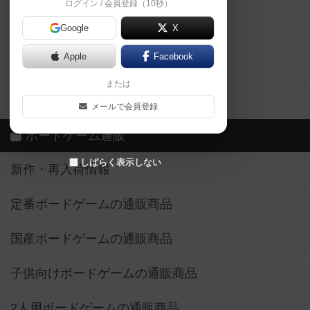
ログイン / 会員登録（10秒）
Google
X
ボドとも・会員一覧
Apple
Facebook
ボードゲーム業界コラム
または
ボドゲーマご利用案内
メールで会員登録
ボードゲーム通販
しばらく表示しない
新作・再入荷情報
定番ボードゲームの通販商品
国産ボードゲームの通販商品
子供向けボードゲームの通販商品
2人用ボードゲームの通販商品