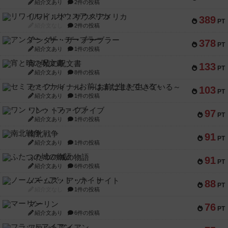
紹介文あり
2件の投稿
リワイルド：サウスアメリカ
389
PT
紹介文なし
2件の投稿
アンダー・ザ・テーブラー
378
PT
紹介文あり
1件の投稿
宵と暁の呪文書
133
PT
紹介文あり
8件の投稿
セミファイナル ～お前はまだ生きている～
103
PT
紹介文あり
1件の投稿
ワン・トゥ・ファイブ
97
PT
紹介文あり
1件の投稿
南北戦争
91
PT
紹介文あり
1件の投稿
ふたつの城の物語
91
PT
紹介文あり
6件の投稿
ノームズ・アット・ナイト
88
PT
紹介文なし
1件の投稿
マーリン
76
PT
紹介文あり
6件の投稿
フラットアイアン