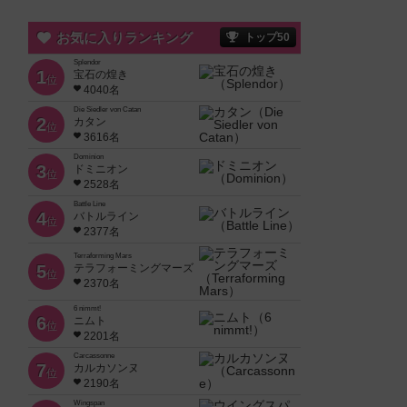
お気に入りランキング
トップ50
Splendor
1
宝石の煌き
位
4040名
Die Siedler von Catan
2
カタン
位
3616名
Dominion
3
ドミニオン
位
2528名
Battle Line
4
バトルライン
位
2377名
Terraforming Mars
5
テラフォーミングマーズ
位
2370名
6 nimmt!
6
ニムト
位
2201名
Carcassonne
7
カルカソンヌ
位
2190名
Wingspan