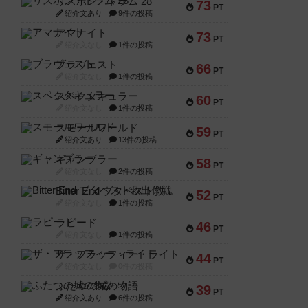
リスボン・トラム 28
73
PT
紹介文あり
9件の投稿
アマナイト
73
PT
紹介文なし
1件の投稿
ブラヴェスト
66
PT
紹介文なし
1件の投稿
スペクタキュラー
60
PT
紹介文なし
1件の投稿
スモールワールド
59
PT
紹介文あり
13件の投稿
ギャンブラー
58
PT
紹介文なし
2件の投稿
Bitter End ブタペスト救出作戦
52
PT
紹介文なし
1件の投稿
ラピード
46
PT
紹介文なし
1件の投稿
ザ・フラッフィー・ライト
44
PT
紹介文なし
0件の投稿
ふたつの城の物語
39
PT
紹介文あり
6件の投稿