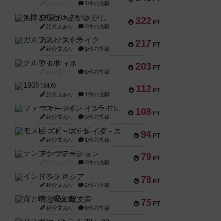
紹介文なし
1件の投稿
無限まちがいさがし
322
PT
紹介文あり
2件の投稿
ガルフストライク
217
PT
紹介文あり
1件の投稿
クルティボ
203
PT
紹介文なし
1件の投稿
1809
112
PT
紹介文あり
1件の投稿
ファースト・イン・フライト
108
PT
紹介文あり
3件の投稿
モズビ－ズ・レイダ－ズ
94
PT
紹介文あり
1件の投稿
テンプテーション
79
PT
紹介文なし
2件の投稿
インドネシア
78
PT
紹介文あり
2件の投稿
宵と暁の呪文書
75
PT
紹介文あり
8件の投稿