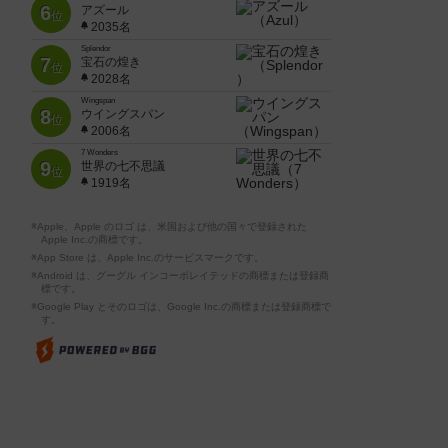
6
アズール
位
2035名
Splendor
7
宝石の煌き
位
2028名
Wingspan
8
ウイングスパン
位
2006名
7 Wonders
9
世界の七不思議
位
1919名
※Apple、Apple のロゴ は、米国および他の国々で登録された
Apple Inc.の商標です。
※App Store は、Apple Inc.のサービスマークです。
※Android は、グーグル インコーポレイテッドの商標または登録商
標です。
※Google Play とそのロゴは、Google Inc.の商標または登録商標で
す。