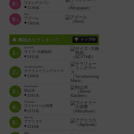
8
ウイングスパン
位
2149名
Azul
9
アズール
位
1903名
興味ありランキング
トップ50
SCYTHE
1
サイズ -大鎌戦役-
位
2415名
Terraforming Mars
2
テラフォーミングマーズ
位
2394名
Stone Garden
3
枯山水
位
2281名
Viticulture
4
ワイナリーの四季
位
2272名
Agricola
5
アグリコラ
位
2119名
Azul