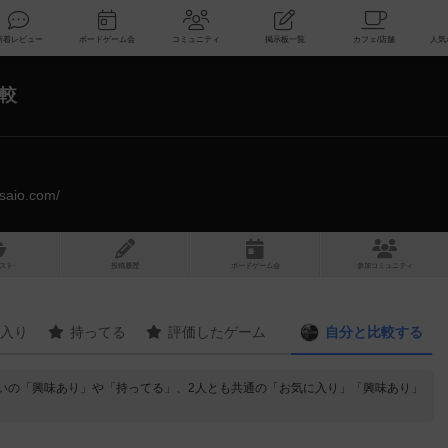
索
新着レビュー
ボードゲーム会
コミュニティ
掲示板一覧
較
esaio.com/
スト
投稿履歴
ボ
ー
ドゲ
ーム
会
参加
コミュニティ
入り
持ってる
評価したゲーム
自分と
比較する
、お互いの「興味あり」や「持ってる」、2人とも共通の「お気に入り」「興味あり」