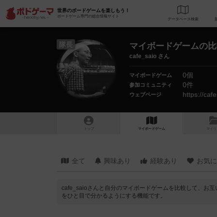
世界のボードゲームを楽しもう！
ボードゲーム専門の総合情報サイト
データベース
検
隊長
マイボードゲームの比
cafe_saio さん
0個
マイボードゲーム
0件
参加コミュニティ
https://caf
ウェブページ
トップ
マイボードゲーム
マイリ
全て
興味あり
経験あり
お気に
cafe_saioさんと自分のマイボードゲームを比較して
をひと目で分かるようにする機能です。