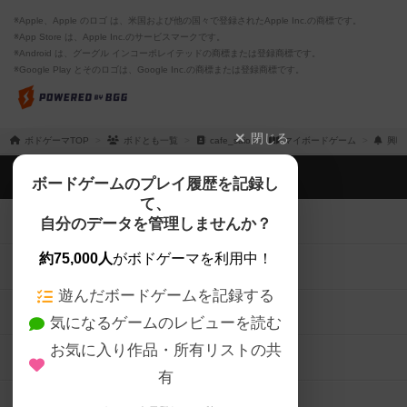
※Apple、Apple のロゴ は、米国および他の国々で登録されたApple Inc.の商標です。
※App Store は、Apple Inc.のサービスマークです。
※Android は、グーグル インコーポレイテッドの商標または登録商標です。
※Google Play とそのロゴは、Google Inc.の商標または登録商標です。
閉じる
ボドゲーマTOP
ボドとも一覧
cafe_saio
マイボードゲーム
興味
ボドゲーマTOP
ボードゲームのプレイ履歴を記録し
て、
ボードゲームを検索する
自分のデータを管理しませんか？
約75,000人
がボドゲーマを利用中！
ボードゲームの新着レビュー
遊んだボードゲームを記録する
ボードゲーム会情報
気になるゲームのレビューを読む
お気に入り作品・所有リストの共
メカニクス特集
有
掲示板・トピックス