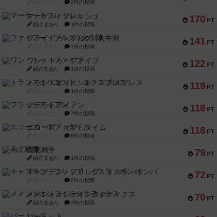
紹介文なし
2件の投稿
マーケットフレッシュ
170
PT
紹介文あり
1件の投稿
ファイアー・ブルズ / 火牛陣
141
PT
紹介文なし
1件の投稿
ワン・トゥ・ファイブ
122
PT
紹介文あり
1件の投稿
トランスオリエント・エクスプレス
119
PT
紹介文なし
1件の投稿
フラットアイアン
118
PT
紹介文なし
2件の投稿
エコーズ・オブ・タイム
118
PT
紹介文なし
8件の投稿
南北戦争
79
PT
紹介文あり
1件の投稿
キャプテン・フリップ：イスラ・ボンバ
72
PT
紹介文なし
2件の投稿
メメントオンラインタクティクス
70
PT
紹介文あり
4件の投稿
パーミッド