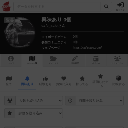
ログイン
興味あり 0個
隊長
cafe_saio さん
0個
マイボードゲーム
0件
参加コミュニティ
https://cafesaio.com/
ウェブページ
トップ
ゲーム一覧
マイリスト
投稿履歴
ボ
ドゲ
会
コミュニティ
評価したゲ
全て
興味あり
経験あり
お気に入り
持ってる
比較する
ーム