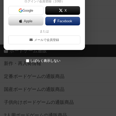
ログイン / 会員登録（10秒）
Google
X
ボドとも・会員一覧
Apple
Facebook
ボードゲーム業界コラム
または
ボドゲーマご利用案内
メールで会員登録
ボードゲーム通販
しばらく表示しない
新作・再入荷情報
定番ボードゲームの通販商品
国産ボードゲームの通販商品
子供向けボードゲームの通販商品
2人用ボードゲームの通販商品