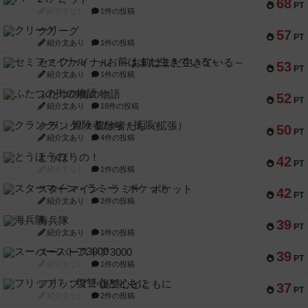
68
PT
紹介文なし
1件の投稿
クリーグ
57
PT
紹介文あり
1件の投稿
セミファイナル ～お前はまだ生きている～
53
PT
紹介文あり
1件の投稿
ふたつの街の物語
52
PT
紹介文あり
18件の投稿
クランク! ：冒険者たち（拡張）
50
PT
紹介文あり
4件の投稿
とうほうの！
42
PT
紹介文なし
1件の投稿
スターマイン・ラミー ポケット
42
PT
紹介文あり
2件の投稿
海兵隊
39
PT
紹介文あり
1件の投稿
スーパーストア3000
39
PT
紹介文なし
1件の投稿
フリップ７：復讐心とともに
37
PT
紹介文なし
2件の投稿