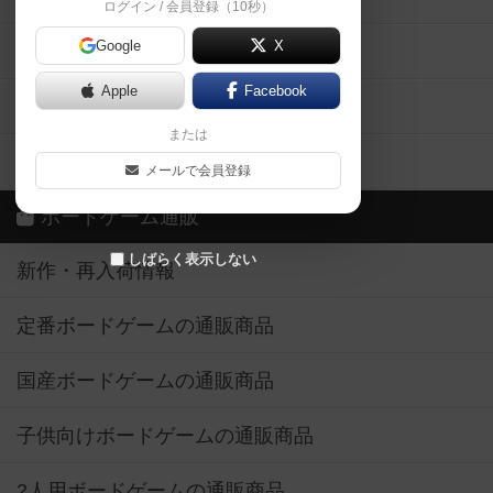
ログイン / 会員登録（10秒）
Google
X
ボドとも・会員一覧
Apple
Facebook
ボードゲーム業界コラム
または
ボドゲーマご利用案内
メールで会員登録
ボードゲーム通販
しばらく表示しない
新作・再入荷情報
定番ボードゲームの通販商品
国産ボードゲームの通販商品
子供向けボードゲームの通販商品
2人用ボードゲームの通販商品