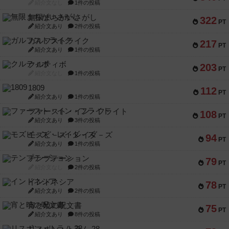
紹介文なし
1件の投稿
無限まちがいさがし
322
PT
紹介文あり
2件の投稿
ガルフストライク
217
PT
紹介文あり
1件の投稿
クルティボ
203
PT
紹介文なし
1件の投稿
1809
112
PT
紹介文あり
1件の投稿
ファースト・イン・フライト
108
PT
紹介文あり
3件の投稿
モズビ－ズ・レイダ－ズ
94
PT
紹介文あり
1件の投稿
テンプテーション
79
PT
紹介文なし
2件の投稿
インドネシア
78
PT
紹介文あり
2件の投稿
宵と暁の呪文書
75
PT
紹介文あり
8件の投稿