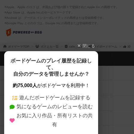
※Apple、Apple のロゴ は、米国および他の国々で登録されたApple Inc.の商標です。
※App Store は、Apple Inc.のサービスマークです。
※Android は、グーグル インコーポレイテッドの商標または登録商標です。
※Google Play とそのロゴは、Google Inc.の商標または登録商標です。
閉じる
ボドゲーマTOP
ボドとも一覧
cafe_saio
マイボードゲーム
経験
ボドゲーマTOP
ボードゲームのプレイ履歴を記録し
て、
ボードゲームを検索する
自分のデータを管理しませんか？
約75,000人
がボドゲーマを利用中！
ボードゲームの新着レビュー
遊んだボードゲームを記録する
ボードゲーム会情報
気になるゲームのレビューを読む
お気に入り作品・所有リストの共
メカニクス特集
有
掲示板・トピックス