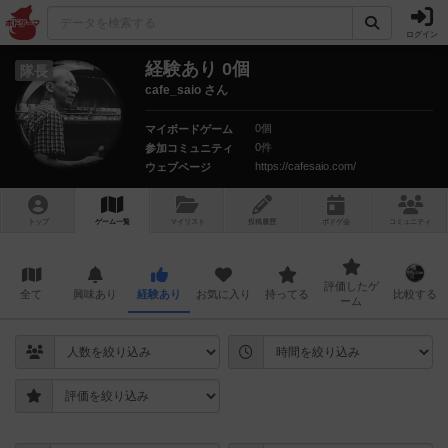
ログイン
経験あり 0個
隊長
cafe_saio さん
0個
マイボードゲーム
0件
参加コミュニティ
https://cafesaio.com/
ウェブページ
トップ
ゲーム一覧
マイリスト
投稿履歴
ボ
ドゲ
会
コミュニティ
評価したゲ
全て
興味あり
経験あり
お気に入り
持ってる
比較する
ーム