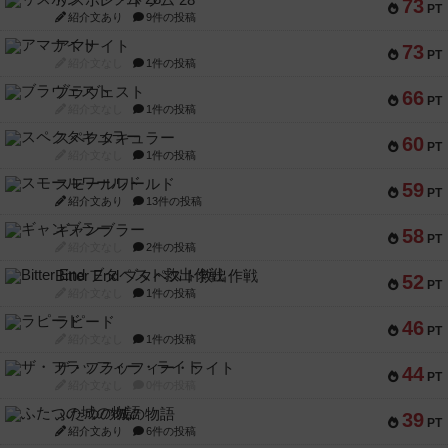
リスボン・トラム 28
73
PT
紹介文あり
9件の投稿
アマナイト
73
PT
紹介文なし
1件の投稿
ブラヴェスト
66
PT
紹介文なし
1件の投稿
スペクタキュラー
60
PT
紹介文なし
1件の投稿
スモールワールド
59
PT
紹介文あり
13件の投稿
ギャンブラー
58
PT
紹介文なし
2件の投稿
Bitter End ブタペスト救出作戦
52
PT
紹介文なし
1件の投稿
ラピード
46
PT
紹介文なし
1件の投稿
ザ・フラッフィー・ライト
44
PT
紹介文なし
0件の投稿
ふたつの城の物語
39
PT
紹介文あり
6件の投稿