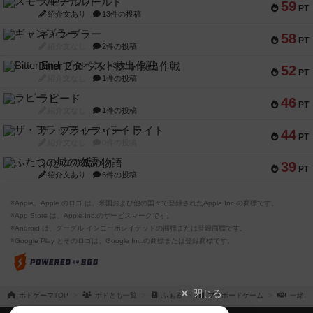
スモールワールド
59
PT
紹介文あり
13件の投稿
ギャンブラー
58
PT
紹介文なし
2件の投稿
Bitter End ブタペスト救出作戦
52
PT
紹介文なし
1件の投稿
ラピード
46
PT
紹介文なし
1件の投稿
ザ・フラッフィー・ライト
44
PT
紹介文なし
0件の投稿
ふたつの城の物語
39
PT
紹介文あり
6件の投稿
※Apple、Apple のロゴ は、米国および他の国々で登録されたApple Inc.の商標です。
※App Store は、Apple Inc.のサービスマークです。
※Android は、グーグル インコーポレイテッドの商標または登録商標です。
※Google Play とそのロゴは、Google Inc.の商標または登録商標です。
閉じる
ボドゲーマTOP
ボドとも一覧
ふぁる
マイボードゲーム
一緒に