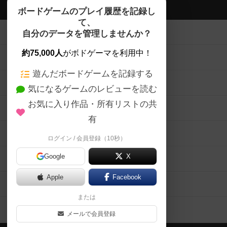
ボドゲーマTOP
ボードゲームのプレイ履歴を記録し
て、
ボードゲームを検索する
自分のデータを管理しませんか？
約75,000人
がボドゲーマを利用中！
ボードゲームの新着レビュー
遊んだボードゲームを記録する
ボードゲーム会情報
気になるゲームのレビューを読む
お気に入り作品・所有リストの共
メカニクス特集
有
掲示板・トピックス
ログイン / 会員登録（10秒）
Google
X
ボドとも・会員一覧
Apple
Facebook
ボードゲーム業界コラム
または
ボドゲーマご利用案内
メールで会員登録