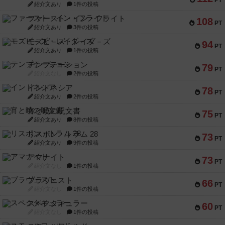
PT
紹介文あり
1件の投稿
ファースト・イン・フライト
108
PT
紹介文あり
3件の投稿
モズビ－ズ・レイダ－ズ
94
PT
紹介文あり
1件の投稿
テンプテーション
79
PT
紹介文なし
2件の投稿
インドネシア
78
PT
紹介文あり
2件の投稿
宵と暁の呪文書
75
PT
紹介文あり
8件の投稿
リスボン・トラム 28
73
PT
紹介文あり
9件の投稿
アマナイト
73
PT
紹介文なし
1件の投稿
ブラヴェスト
66
PT
紹介文なし
1件の投稿
スペクタキュラー
60
PT
紹介文なし
1件の投稿