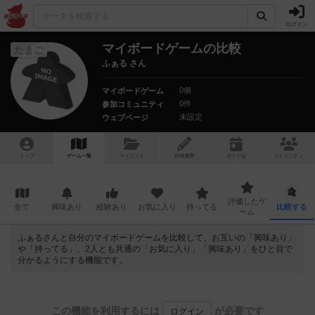
ログイン
マイボードゲームの比較
たまご
ふぁる さん
0個
マイボードゲーム
0件
参加コミュニティ
未設定
ウェブページ
トップ
ゲーム一覧
マイリスト
投稿履歴
ボ
ドゲ
会
コミュニティ
評価したゲ
全て
興味あり
経験あり
お気に入り
持ってる
比較する
ーム
ふぁるさんと自分のマイボードゲームを比較して、お互いの「興味あり」
や「持ってる」、2人とも共通の「お気に入り」「興味あり」をひと目で
分かるようにする機能です。
この機能を利用するには
が必要です
ログイン