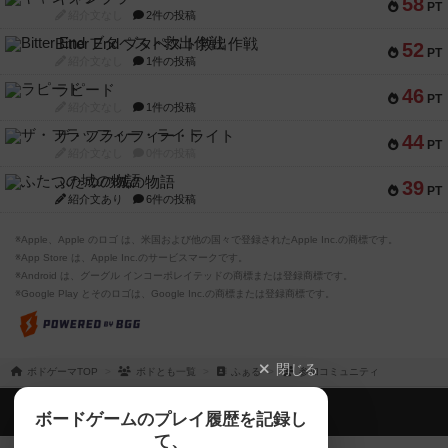
58
PT
紹介文なし
2件の投稿
Bitter End ブタペスト救出作戦
52
PT
紹介文なし
1件の投稿
ラピード
46
PT
紹介文なし
1件の投稿
ザ・フラッフィー・ライト
44
PT
紹介文なし
0件の投稿
ふたつの城の物語
39
PT
紹介文あり
6件の投稿
※Apple、Apple のロゴ は、米国および他の国々で登録されたApple Inc.の商標です。
※App Store は、Apple Inc.のサービスマークです。
※Android は、グーグル インコーポレイテッドの商標または登録商標です。
※Google Play とそのロゴは、Google Inc.の商標または登録商標です。
閉じる
ボドゲーマTOP
ボドとも一覧
ふぁる
参加コミュニティ
ボドゲーマTOP
ボードゲームのプレイ履歴を記録し
て、