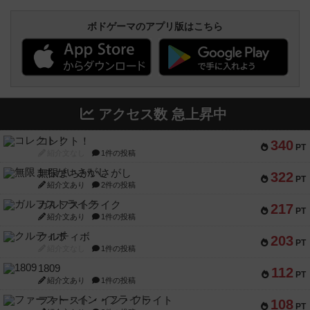
ボドゲーマのアプリ版はこちら
アクセス数 急上昇中
コレクト！
340
PT
紹介文なし
1件の投稿
無限まちがいさがし
322
PT
紹介文あり
2件の投稿
ガルフストライク
217
PT
紹介文あり
1件の投稿
クルティボ
203
PT
紹介文なし
1件の投稿
1809
112
PT
紹介文あり
1件の投稿
ファースト・イン・フライト
108
PT