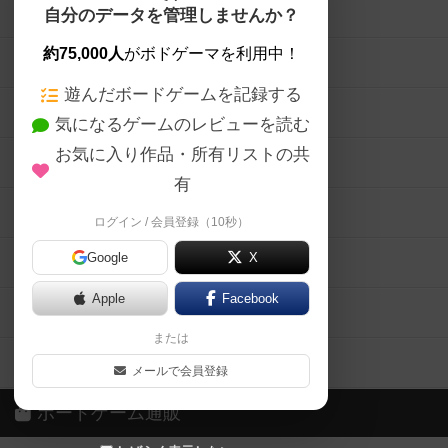
ボードゲームを検索する
自分のデータを管理しませんか？
約75,000人
がボドゲーマを利用中！
ボードゲームの新着レビュー
遊んだボードゲームを記録する
ボードゲーム会情報
気になるゲームのレビューを読む
お気に入り作品・所有リストの共
メカニクス特集
有
掲示板・トピックス
ログイン / 会員登録（10秒）
Google
X
ボドとも・会員一覧
Apple
Facebook
ボードゲーム業界コラム
または
ボドゲーマご利用案内
メールで会員登録
ボードゲーム通販