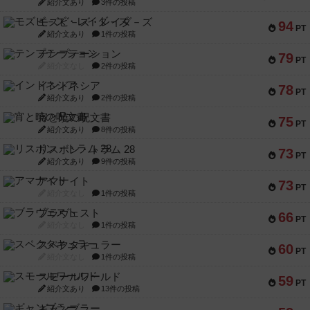
紹介文あり
3件の投稿
モズビ－ズ・レイダ－ズ
94
PT
紹介文あり
1件の投稿
テンプテーション
79
PT
紹介文なし
2件の投稿
インドネシア
78
PT
紹介文あり
2件の投稿
宵と暁の呪文書
75
PT
紹介文あり
8件の投稿
リスボン・トラム 28
73
PT
紹介文あり
9件の投稿
アマナイト
73
PT
紹介文なし
1件の投稿
ブラヴェスト
66
PT
紹介文なし
1件の投稿
スペクタキュラー
60
PT
紹介文なし
1件の投稿
スモールワールド
59
PT
紹介文あり
13件の投稿
ギャンブラー