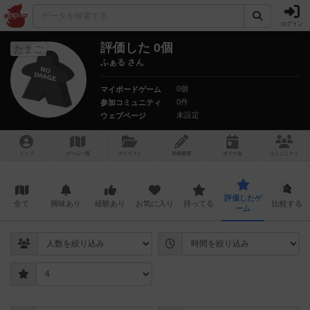
ログイン
評価した 0個
たまご
ふぁる さん
0個
マイボードゲーム
0件
参加コミュニティ
未設定
ウェブページ
トップ
ゲーム一覧
マイリスト
投稿履歴
ボ
ドゲ
会
コミュニティ
評価したゲ
全て
興味あり
経験あり
お気に入り
持ってる
比較する
ーム