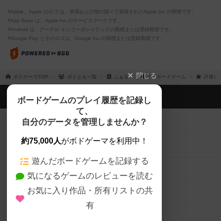
※Apple、Apple のロゴ は、米国および他の国々で登録されたApple Inc.の商標です。
※App Store は、Apple Inc.のサービスマークです。
※Android は、グーグル インコーポレイテッドの商標または登録商標です。
※Google Play とそのロゴは、Google Inc.の商標または登録商標です。
閉じる
ボドゲーマTOP
ボドとも一覧
ふぁる
マイボードゲーム
評価し
ボドゲーマTOP
ボードゲームのプレイ履歴を記録し
て、
ボードゲームを検索する
自分のデータを管理しませんか？
約75,000人
がボドゲーマを利用中！
ボードゲームの新着レビュー
遊んだボードゲームを記録する
ボードゲーム会情報
気になるゲームのレビューを読む
お気に入り作品・所有リストの共
メカニクス特集
有
掲示板・トピックス