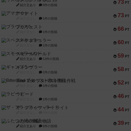
リスボン・トラム 28
73
PT
紹介文あり
9件の投稿
アマナイト
73
PT
紹介文なし
1件の投稿
ブラヴェスト
66
PT
紹介文なし
1件の投稿
スペクタキュラー
60
PT
紹介文なし
1件の投稿
スモールワールド
59
PT
紹介文あり
13件の投稿
ギャンブラー
58
PT
紹介文なし
2件の投稿
Bitter End ブタペスト救出作戦
52
PT
紹介文なし
1件の投稿
ラピード
46
PT
紹介文なし
1件の投稿
ザ・フラッフィー・ライト
44
PT
紹介文なし
0件の投稿
ふたつの城の物語
39
PT
紹介文あり
6件の投稿