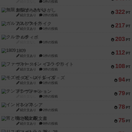
紹介文なし
1件の投稿
無限まちがいさがし
322
PT
紹介文あり
2件の投稿
ガルフストライク
217
PT
紹介文あり
1件の投稿
クルティボ
203
PT
紹介文なし
1件の投稿
1809
112
PT
紹介文あり
1件の投稿
ファースト・イン・フライト
108
PT
紹介文あり
3件の投稿
モズビ－ズ・レイダ－ズ
94
PT
紹介文あり
1件の投稿
テンプテーション
79
PT
紹介文なし
2件の投稿
インドネシア
78
PT
紹介文あり
2件の投稿
宵と暁の呪文書
75
PT
紹介文あり
8件の投稿