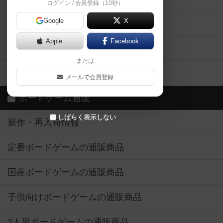
ログイン / 会員登録（10秒）
Google
X
ボドとも・会員一覧
Apple
Facebook
ボードゲーム業界コラム
または
ボドゲーマご利用案内
メールで会員登録
ボードゲーム通販
しばらく表示しない
新作・再入荷情報
定番ボードゲームの通販商品
国産ボードゲームの通販商品
子供向けボードゲームの通販商品
2人用ボードゲームの通販商品