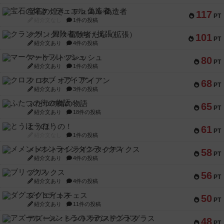
宝石の煌き：デュエル 偽造者
117
PT
紹介文なし
1件の投稿
クランク! ：冒険者たち（拡張）
101
PT
紹介文あり
4件の投稿
マーケットフレッシュ
80
PT
紹介文あり
1件の投稿
クロス・オブ・アイアン
68
PT
紹介文あり
3件の投稿
ふたつの街の物語
65
PT
紹介文あり
18件の投稿
とうほうの！
61
PT
紹介文なし
1件の投稿
メメントオンラインタクティクス
58
PT
紹介文あり
4件の投稿
ブリックス
56
PT
紹介文あり
4件の投稿
ダグエイトチェス
50
PT
紹介文あり
11件の投稿
アズール：シントラのステンドグラス
48
PT