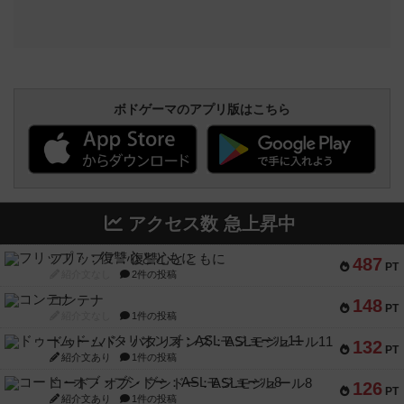
ボドゲーマのアプリ版はこちら
アクセス数 急上昇中
フリップ７：復讐心とともに
487
PT
紹介文なし
2件の投稿
コンテナ
148
PT
紹介文なし
1件の投稿
ドゥームド・バタリオンズ：ASLモジュール11
132
PT
紹介文あり
1件の投稿
コード・オブ・ブシドー：ASLモジュール8
126
PT
紹介文あり
1件の投稿