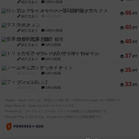
紹介文あり
18件の投稿
ロシアン・キャンペーン：第5版デラックス
46
PT
紹介文あり
0件の投稿
マスクメン
40
PT
紹介文あり
16件の投稿
世界の七不思議：都市
40
PT
紹介文あり
3件の投稿
トリックギア - ペルソナ5 ザ・ロイヤル-
37
PT
紹介文あり
6件の投稿
ノームズ・アット・ナイト
35
PT
紹介文なし
1件の投稿
フィッシェン2
33
PT
紹介文なし
1件の投稿
※Apple、Apple のロゴ は、米国および他の国々で登録されたApple Inc.の商標です。
※App Store は、Apple Inc.のサービスマークです。
※Android は、グーグル インコーポレイテッドの商標または登録商標です。
※Google Play とそのロゴは、Google Inc.の商標または登録商標です。