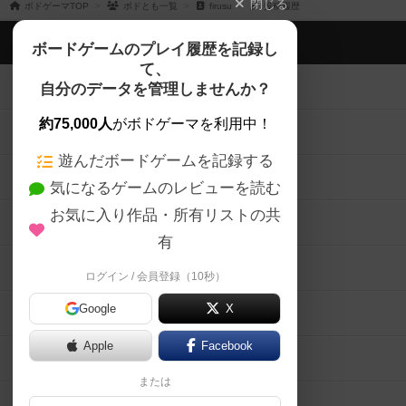
閉じる
ボドゲーマTOP
ボドとも一覧
firusu
投稿履歴
ボドゲーマTOP
ボードゲームのプレイ履歴を記録し
て、
ボードゲームを検索する
自分のデータを管理しませんか？
約75,000人
がボドゲーマを利用中！
ボードゲームの新着レビュー
遊んだボードゲームを記録する
ボードゲーム会情報
気になるゲームのレビューを読む
お気に入り作品・所有リストの共
メカニクス特集
有
掲示板・トピックス
ログイン / 会員登録（10秒）
Google
X
ボドとも・会員一覧
Apple
Facebook
ボードゲーム業界コラム
または
ボドゲーマご利用案内