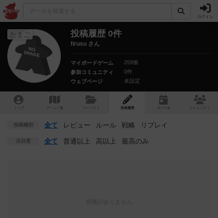
ログイン
投稿履歴 0件
たまご
firusu さん
259個
マイボードゲーム
0件
参加コミュニティ
未設定
ウェブページ
トップ
ゲーム一覧
マイリスト
投稿履歴
ボ
ドゲ
会
コミュニティ
全て
レビュー
ルール
戦略
リプレイ
投稿種別
全て
普通以上
高以上
最高のみ
注目度
投稿がありません