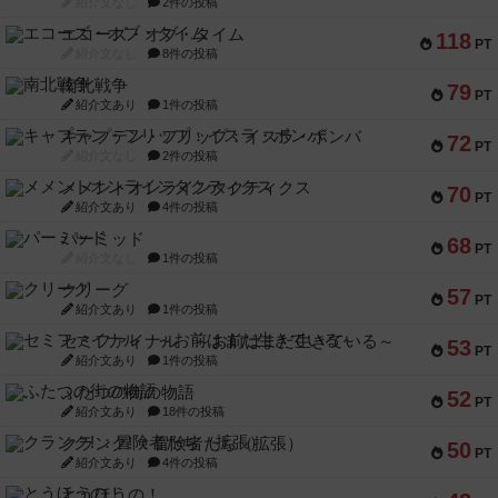
紹介文なし
2件の投稿
エコーズ・オブ・タイム
118
PT
紹介文なし
8件の投稿
南北戦争
79
PT
紹介文あり
1件の投稿
キャプテン・フリップ：イスラ・ボンバ
72
PT
紹介文なし
2件の投稿
メメントオンラインタクティクス
70
PT
紹介文あり
4件の投稿
パーミッド
68
PT
紹介文なし
1件の投稿
クリーグ
57
PT
紹介文あり
1件の投稿
セミファイナル ～お前はまだ生きている～
53
PT
紹介文あり
1件の投稿
ふたつの街の物語
52
PT
紹介文あり
18件の投稿
クランク! ：冒険者たち（拡張）
50
PT
紹介文あり
4件の投稿
とうほうの！