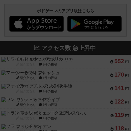
ボドゲーマのアプリ版はこちら
アクセス数 急上昇中
リワイルド：サウスアメリカ
552
PT
紹介文なし
2件の投稿
マーケットフレッシュ
170
PT
紹介文あり
1件の投稿
ファイアー・ブルズ / 火牛陣
141
PT
紹介文なし
1件の投稿
ワン・トゥ・ファイブ
122
PT
紹介文あり
1件の投稿
トランスオリエント・エクスプレス
119
PT
紹介文なし
1件の投稿
フラットアイアン
118
PT