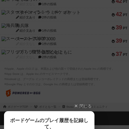
42
PT
紹介文なし
1件の投稿
スターマイン・ラミー ポケット
42
PT
紹介文あり
2件の投稿
海兵隊
39
PT
紹介文あり
1件の投稿
スーパーストア3000
39
PT
紹介文なし
1件の投稿
フリップ７：復讐心とともに
37
PT
紹介文なし
2件の投稿
※Apple、Apple のロゴ は、米国および他の国々で登録されたApple Inc.の商標です。
※App Store は、Apple Inc.のサービスマークです。
※Android は、グーグル インコーポレイテッドの商標または登録商標です。
※Google Play とそのロゴは、Google Inc.の商標または登録商標です。
閉じる
ボドゲーマTOP
ボドとも一覧
firusu
参加コミュニティ
ボドゲーマTOP
ボードゲームのプレイ履歴を記録し
て、