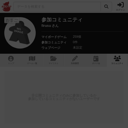
ログイン
参加コミュニティ
たまご
firusu さん
259個
マイボードゲーム
0件
参加コミュニティ
未設定
ウェブページ
トップ
ゲーム一覧
マイリスト
投稿履歴
ボ
ドゲ
会
コミュニティ
非公開コミュニティのみに参加しているか
参加しているコミュニティがないユーザーです