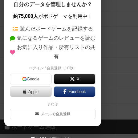
ボードゲームを検索する
自分のデータを管理しませんか？
約75,000人
がボドゲーマを利用中！
ボードゲームの新着レビュー
遊んだボードゲームを記録する
ボードゲーム会情報
気になるゲームのレビューを読む
お気に入り作品・所有リストの共
メカニクス特集
有
掲示板・トピックス
ログイン / 会員登録（10秒）
Google
X
ボドとも・会員一覧
Apple
Facebook
ボードゲーム業界コラム
または
ボドゲーマご利用案内
メールで会員登録
ボードゲーム通販