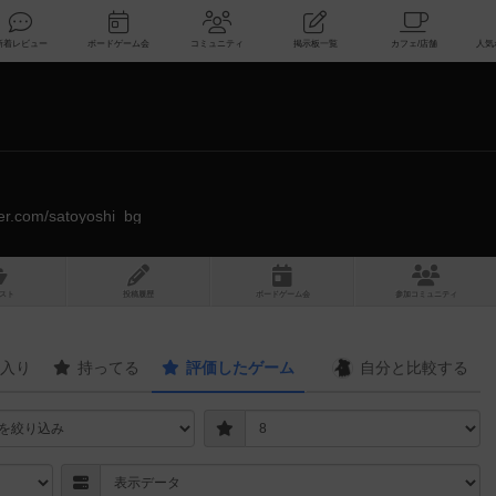
索
新着レビュー
ボードゲーム会
コミュニティ
掲示板一覧
tter.com/satoyoshi_bg
スト
投稿履歴
ボ
ー
ドゲ
ーム
会
参加
コミュニティ
入り
持ってる
評価したゲーム
自分と
比較する