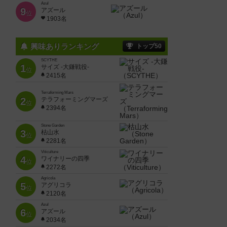
Azul
9
アズール
位
1903名
興味ありランキング
トップ50
SCYTHE
1
サイズ -大鎌戦役-
位
2415名
Terraforming Mars
2
テラフォーミングマーズ
位
2394名
Stone Garden
3
枯山水
位
2281名
Viticulture
4
ワイナリーの四季
位
2272名
Agricola
5
アグリコラ
位
2120名
Azul
6
アズール
位
2034名