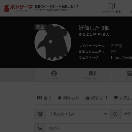
世界のボードゲームを楽しもう！
ボードゲーム専門の総合情報サイト
データベース
検
貴族
評価した 0個
さとよし＠BG さん
297個
マイボードゲーム
2件
参加コミュニティ
https://twi
ウェブページ
トップ
マイボードゲーム
マイリ
全て
興味あり
経験あり
お気に