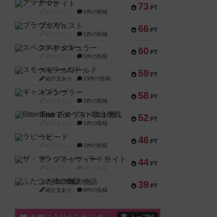
アマナイト
73
PT
紹介文なし
1件の投稿
ブラヴェスト
66
PT
紹介文なし
1件の投稿
スペクタキュラー
60
PT
紹介文なし
1件の投稿
スモールワールド
59
PT
紹介文あり
13件の投稿
ギャンブラー
58
PT
紹介文なし
2件の投稿
Bitter End ブタペスト救出作戦
52
PT
紹介文なし
1件の投稿
ラピード
46
PT
紹介文なし
1件の投稿
ザ・フラッフィー・ライト
44
PT
紹介文なし
0件の投稿
ふたつの城の物語
39
PT
紹介文あり
6件の投稿