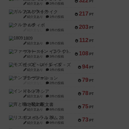
322
PT
紹介文あり
2件の投稿
ガルフストライク
217
PT
紹介文あり
1件の投稿
クルティボ
203
PT
紹介文なし
1件の投稿
1809
112
PT
紹介文あり
1件の投稿
ファースト・イン・フライト
108
PT
紹介文あり
3件の投稿
モズビ－ズ・レイダ－ズ
94
PT
紹介文あり
1件の投稿
テンプテーション
79
PT
紹介文なし
2件の投稿
インドネシア
78
PT
紹介文あり
2件の投稿
宵と暁の呪文書
75
PT
紹介文あり
8件の投稿
リスボン・トラム 28
73
PT
紹介文あり
9件の投稿