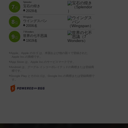
Splendor
7
宝石の煌き
位
2028名
Wingspan
8
ウイングスパン
位
2006名
7 Wonders
9
世界の七不思議
位
1919名
※Apple、Apple のロゴ は、米国および他の国々で登録された
Apple Inc.の商標です。
※App Store は、Apple Inc.のサービスマークです。
※Android は、グーグル インコーポレイテッドの商標または登録商
標です。
※Google Play とそのロゴは、Google Inc.の商標または登録商標で
す。