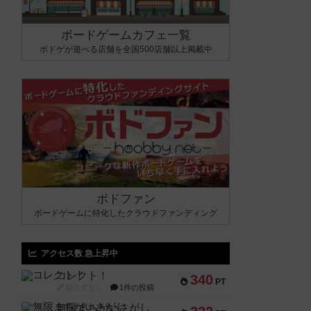
ボードゲームカフェ一覧
ボドゲが遊べる店舗を全国500店舗以上掲載中
ボドファン
ボードゲームに特化したクラウドファンディング
アクセス数 急上昇中
コレクト！
340
PT
紹介文なし
1件の投稿
無限まちがいさがし