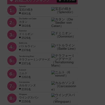
お気に入りランキング
トップ50
Splendor
1
宝石の煌き
位
4041名
Die Siedler von Catan
2
カタン
位
3616名
Dominion
3
ドミニオン
位
2529名
Battle Line
4
バトルライン
位
2378名
Terraforming Mars
5
テラフォーミングマーズ
位
2371名
6 nimmt!
6
ニムト
位
2202名
Carcassonne
7
カルカソンヌ
位
2191名
Wingspan
8
ウイングスパン
位
2150名