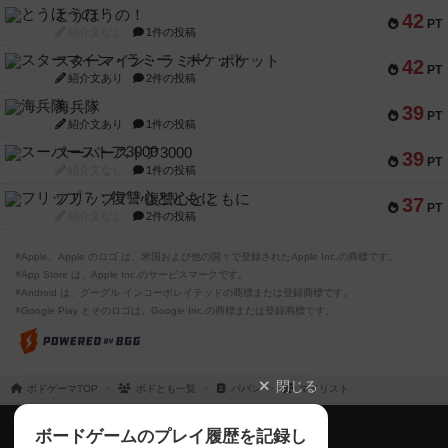
とうほうの！
42
PT
紹介文なし
1件の投稿
スターマイン・ラミー ポケット
42
PT
紹介文あり
2件の投稿
海兵隊
39
PT
紹介文あり
1件の投稿
スーパーストア3000
39
PT
紹介文なし
1件の投稿
フリップ７：復讐心とともに
37
PT
紹介文なし
2件の投稿
※Apple、Apple のロゴ は、米国および他の国々で登録されたApple Inc.の商標です。
※App Store は、Apple Inc.のサービスマークです。
※Android は、グーグル インコーポレイテッドの商標または登録商標です。
※Google Play とそのロゴは、Google Inc.の商標または登録商標です。
閉じる
ボドゲーマTOP
ボドとも一覧
パパン
マイリスト
ボドゲーマTOP
ボードゲームのプレイ履歴を記録し