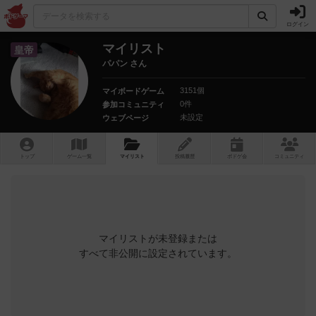
ログイン
マイリスト
皇帝
パパン さん
3151個
マイボードゲーム
0件
参加コミュニティ
未設定
ウェブページ
トップ
ゲーム一覧
マイリスト
投稿履歴
ボ
ドゲ
会
コミュニティ
マイリストが未登録または
すべて非公開に設定されています。