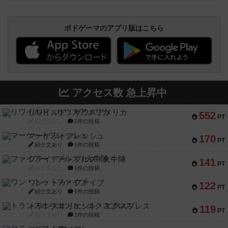
ボドゲーマのアプリ版はこちら
アクセス数 急上昇中
リワイルド：サウスアメリカ
552
PT
紹介文なし
2件の投稿
マーケットフレッシュ
170
PT
紹介文あり
1件の投稿
ファイアー・ブルズ / 火牛陣
141
PT
紹介文なし
1件の投稿
ワン・トゥ・ファイブ
122
PT
紹介文あり
1件の投稿
トランスオリエント・エクスプレス
119
PT
紹介文なし
1件の投稿