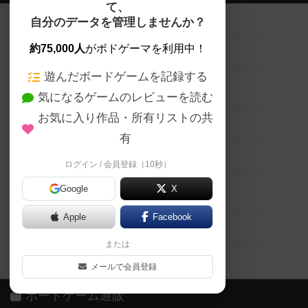
て、
ボードゲームを検索する
自分のデータを管理しませんか？
約75,000人
がボドゲーマを利用中！
ボードゲームの新着レビュー
遊んだボードゲームを記録する
ボードゲーム会情報
気になるゲームのレビューを読む
お気に入り作品・所有リストの共
メカニクス特集
有
掲示板・トピックス
ログイン / 会員登録（10秒）
Google
X
ボドとも・会員一覧
Apple
Facebook
ボードゲーム業界コラム
または
ボドゲーマご利用案内
メールで会員登録
ボードゲーム通販