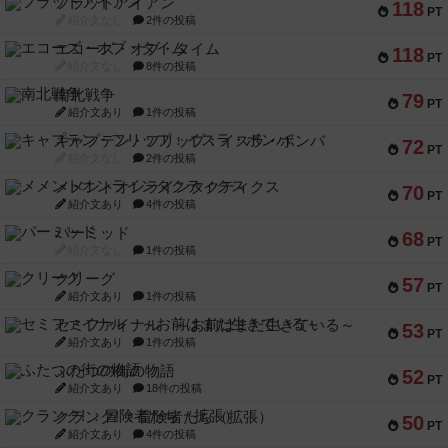
フラットアイアン
118
PT
紹介文なし
2件の投稿
エコーズ・オブ・タイム
118
PT
紹介文なし
8件の投稿
南北戦争
79
PT
紹介文あり
1件の投稿
キャプテン・フリップ：イスラ・ボンバ
72
PT
紹介文なし
2件の投稿
メメントオンラインタクティクス
70
PT
紹介文あり
4件の投稿
パーミッド
68
PT
紹介文なし
1件の投稿
クリーグ
57
PT
紹介文あり
1件の投稿
セミファイナル ～お前はまだ生きている～
53
PT
紹介文あり
1件の投稿
ふたつの街の物語
52
PT
紹介文あり
18件の投稿
クランク! ：冒険者たち（拡張）
50
PT
紹介文あり
4件の投稿