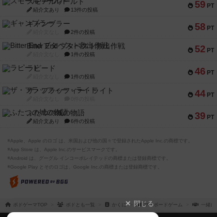
スモールワールド
59
PT
紹介文あり
13件の投稿
ギャンブラー
58
PT
紹介文なし
2件の投稿
Bitter End ブタペスト救出作戦
52
PT
紹介文なし
1件の投稿
ラピード
46
PT
紹介文なし
1件の投稿
ザ・フラッフィー・ライト
44
PT
紹介文なし
0件の投稿
ふたつの城の物語
39
PT
紹介文あり
6件の投稿
※Apple、Apple のロゴ は、米国および他の国々で登録されたApple Inc.の商標です。
※App Store は、Apple Inc.のサービスマークです。
※Android は、グーグル インコーポレイテッドの商標または登録商標です。
※Google Play とそのロゴは、Google Inc.の商標または登録商標です。
閉じる
ボドゲーマTOP
ボドとも一覧
かくに
マイボードゲーム
一緒に