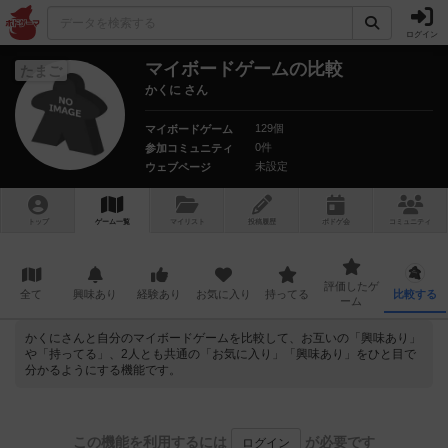
ログイン
マイボードゲームの比較
たまご
かくに さん
129個
マイボードゲーム
0件
参加コミュニティ
未設定
ウェブページ
トップ
ゲーム一覧
マイリスト
投稿履歴
ボ
ドゲ
会
コミュニティ
評価したゲ
全て
興味あり
経験あり
お気に入り
持ってる
比較する
ーム
かくにさんと自分のマイボードゲームを比較して、お互いの「興味あり」
や「持ってる」、2人とも共通の「お気に入り」「興味あり」をひと目で
分かるようにする機能です。
この機能を利用するには
が必要です
ログイン