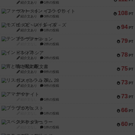
PT
紹介文あり
1件の投稿
ファースト・イン・フライト
108
PT
紹介文あり
3件の投稿
モズビ－ズ・レイダ－ズ
94
PT
紹介文あり
1件の投稿
テンプテーション
79
PT
紹介文なし
2件の投稿
インドネシア
78
PT
紹介文あり
2件の投稿
宵と暁の呪文書
75
PT
紹介文あり
8件の投稿
リスボン・トラム 28
73
PT
紹介文あり
9件の投稿
アマナイト
73
PT
紹介文なし
1件の投稿
ブラヴェスト
66
PT
紹介文なし
1件の投稿
スペクタキュラー
60
PT
紹介文なし
1件の投稿