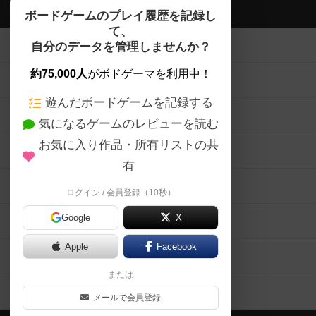
ボドゲーマTOP
ボードゲームのプレイ履歴を記録し
て、
ボードゲームを検索する
自分のデータを管理しませんか？
約75,000人
がボドゲーマを利用中！
ボードゲームの新着レビュー
遊んだボードゲームを記録する
ボードゲーム会情報
気になるゲームのレビューを読む
お気に入り作品・所有リストの共
メカニクス特集
有
掲示板・トピックス
ログイン / 会員登録（10秒）
Google
X
ボドとも・会員一覧
Apple
Facebook
ボードゲーム業界コラム
または
ボドゲーマご利用案内
メールで会員登録