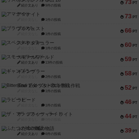
リスボン・トラム 28
73
PT
紹介文あり
9件の投稿
アマナイト
73
PT
紹介文なし
1件の投稿
ブラヴェスト
66
PT
紹介文なし
1件の投稿
スペクタキュラー
60
PT
紹介文なし
1件の投稿
スモールワールド
59
PT
紹介文あり
13件の投稿
ギャンブラー
58
PT
紹介文なし
2件の投稿
Bitter End ブタペスト救出作戦
52
PT
紹介文なし
1件の投稿
ラピード
46
PT
紹介文なし
1件の投稿
ザ・フラッフィー・ライト
44
PT
紹介文なし
0件の投稿
ふたつの城の物語
39
PT
紹介文あり
6件の投稿