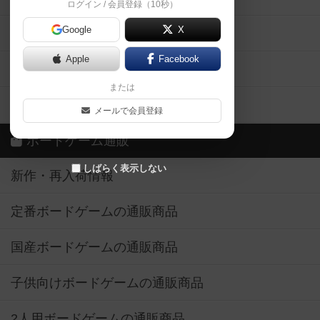
ログイン / 会員登録（10秒）
Google
X
ボドとも・会員一覧
Apple
Facebook
ボードゲーム業界コラム
または
ボドゲーマご利用案内
メールで会員登録
ボードゲーム通販
しばらく表示しない
新作・再入荷情報
定番ボードゲームの通販商品
国産ボードゲームの通販商品
子供向けボードゲームの通販商品
2人用ボードゲームの通販商品