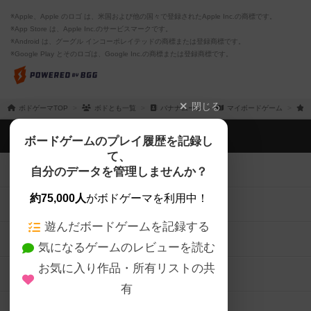
※Apple、Apple のロゴ は、米国および他の国々で登録されたApple Inc.の商標です。
※App Store は、Apple Inc.のサービスマークです。
※Android は、グーグル インコーポレイテッドの商標または登録商標です。
※Google Play とそのロゴは、Google Inc.の商標または登録商標です。
閉じる
ボドゲーマTOP
ボドとも一覧
バナナムーン
マイボードゲーム
ボドゲーマTOP
ボードゲームのプレイ履歴を記録し
て、
ボードゲームを検索する
自分のデータを管理しませんか？
約75,000人
がボドゲーマを利用中！
ボードゲームの新着レビュー
遊んだボードゲームを記録する
ボードゲーム会情報
気になるゲームのレビューを読む
お気に入り作品・所有リストの共
メカニクス特集
有
掲示板・トピックス