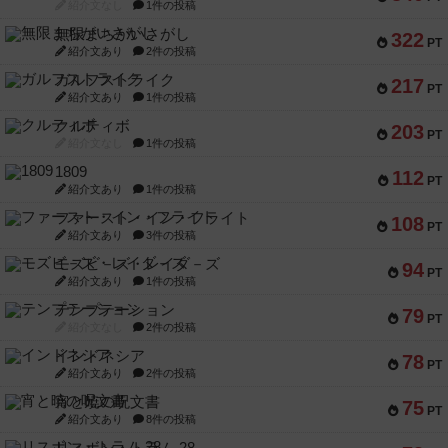
紹介文なし
1件の投稿
無限まちがいさがし
322
PT
紹介文あり
2件の投稿
ガルフストライク
217
PT
紹介文あり
1件の投稿
クルティボ
203
PT
紹介文なし
1件の投稿
1809
112
PT
紹介文あり
1件の投稿
ファースト・イン・フライト
108
PT
紹介文あり
3件の投稿
モズビ－ズ・レイダ－ズ
94
PT
紹介文あり
1件の投稿
テンプテーション
79
PT
紹介文なし
2件の投稿
インドネシア
78
PT
紹介文あり
2件の投稿
宵と暁の呪文書
75
PT
紹介文あり
8件の投稿