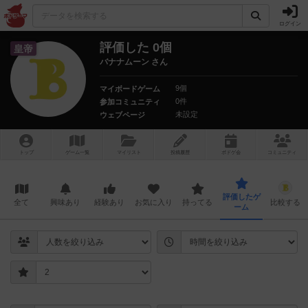
ログイン
評価した 0個
皇帝
バナナムーン さん
9個
マイボードゲーム
0件
参加コミュニティ
未設定
ウェブページ
トップ
ゲーム一覧
マイリスト
投稿履歴
ボ
ドゲ
会
コミュニティ
評価したゲ
全て
興味あり
経験あり
お気に入り
持ってる
比較する
ーム