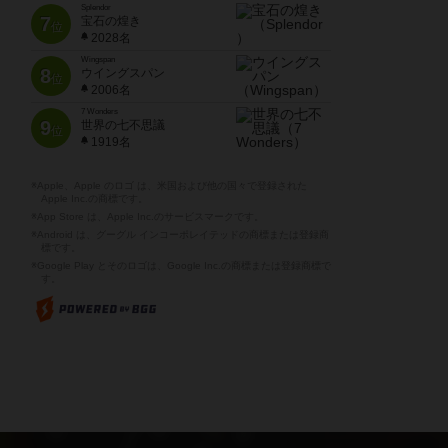
Splendor
7
宝石の煌き
位
2028名
Wingspan
8
ウイングスパン
位
2006名
7 Wonders
9
世界の七不思議
位
1919名
※Apple、Apple のロゴ は、米国および他の国々で登録された
Apple Inc.の商標です。
※App Store は、Apple Inc.のサービスマークです。
※Android は、グーグル インコーポレイテッドの商標または登録商
標です。
※Google Play とそのロゴは、Google Inc.の商標または登録商標で
す。