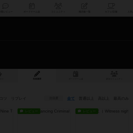
索
新着レビュー
ボードゲーム会
コミュニティ
掲示板一覧
スト
投稿履歴
ボ
ー
ドゲ
ーム
会
参加
コミュニティ
コツ
リプレイ
全て
普通以上
高以上
最高のみ
注目度
レビュー
レビュー