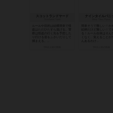
スコットランドヤード
ナインタイルパニ
Scotland Yard
Nine Tiles Panic
ルールや目的は結構簡単で怪
簡単そうで難しい！か
盗はただひたすら逃げる。警
絵柄だけど難しい！で
察は怪盗の行く先を予想した
る！ルール自体はそん
り行ける道をふさいだりして
くなく、覚えることが
捕まえる。...
んあるわけ...
5年以上前
の投稿
5年以上前
の投稿