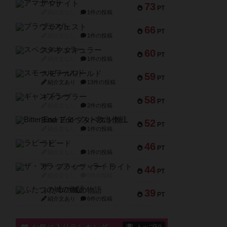
アマナイト
73
PT
紹介文なし
1件の投稿
ブラヴェスト
66
PT
紹介文なし
1件の投稿
スペクタキュラー
60
PT
紹介文なし
1件の投稿
スモールワールド
59
PT
紹介文あり
13件の投稿
ギャンブラー
58
PT
紹介文なし
2件の投稿
Bitter End ブタペスト救出作戦
52
PT
紹介文なし
1件の投稿
ラピード
46
PT
紹介文なし
1件の投稿
ザ・フラッフィー・ライト
44
PT
紹介文なし
0件の投稿
ふたつの城の物語
39
PT
紹介文あり
6件の投稿