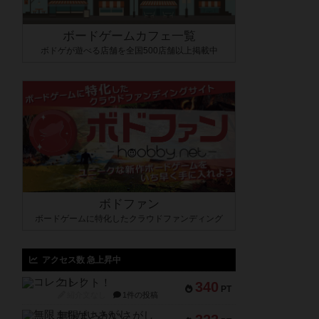
ボードゲームカフェ一覧
ボドゲが遊べる店舗を全国500店舗以上掲載中
ボドファン
ボードゲームに特化したクラウドファンディング
アクセス数 急上昇中
コレクト！
340
PT
紹介文なし
1件の投稿
無限まちがいさがし