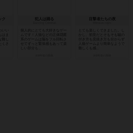
ック
犯人は踊る
目撃者たちの夜
Dancing Criminal
Witness night
わいい
個人的にとても大好きなゲー
とても楽しくできました。し
もはま
ムです！人狼などの正体隠匿
かし、初見だとそもそも嘘の
な難し
系のゲームは脳をフル回転さ
付き方も見抜き方も分からず
たくさ
せてずっと緊張感もあって楽
人狼ゲームより簡単なようで
しい部分も...
難しくも感...
約6年前
の投稿
約6年前
の投稿