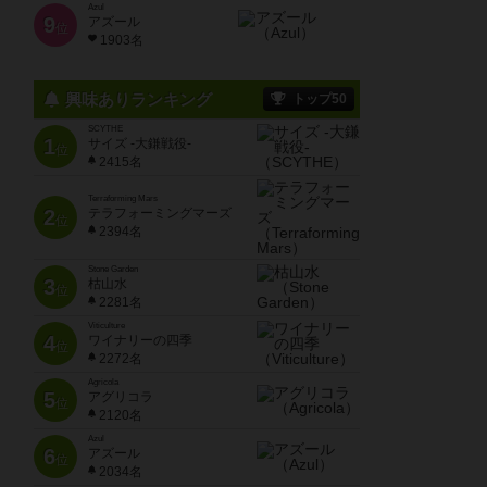
Azul
9
アズール
位
1903名
興味ありランキング
トップ50
SCYTHE
1
サイズ -大鎌戦役-
位
2415名
Terraforming Mars
2
テラフォーミングマーズ
位
2394名
Stone Garden
3
枯山水
位
2281名
Viticulture
4
ワイナリーの四季
位
2272名
Agricola
5
アグリコラ
位
2120名
Azul
6
アズール
位
2034名