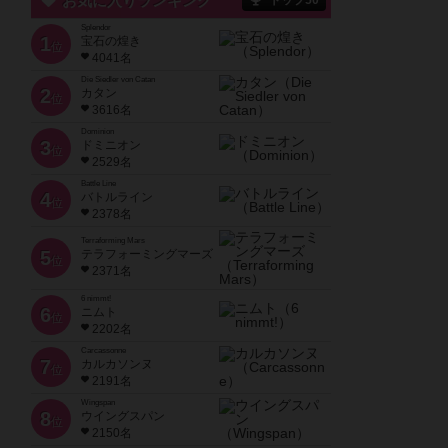
お気に入りランキング
トップ50
Splendor
1
宝石の煌き
位
4041名
Die Siedler von Catan
2
カタン
位
3616名
Dominion
3
ドミニオン
位
2529名
Battle Line
4
バトルライン
位
2378名
Terraforming Mars
5
テラフォーミングマーズ
位
2371名
6 nimmt!
6
ニムト
位
2202名
Carcassonne
7
カルカソンヌ
位
2191名
Wingspan
8
ウイングスパン
位
2150名