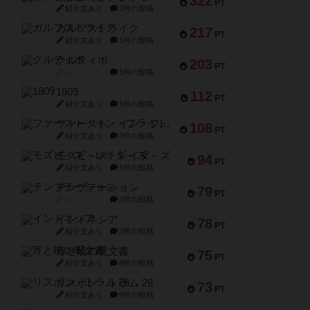
322
PT
紹介文あり
2件の投稿
ガルフストライク
217
PT
紹介文あり
1件の投稿
クルティボ
203
PT
紹介文なし
1件の投稿
1809
112
PT
紹介文あり
1件の投稿
ファースト・イン・フライト
108
PT
紹介文あり
3件の投稿
モズビ－ズ・レイダ－ズ
94
PT
紹介文あり
1件の投稿
テンプテーション
79
PT
紹介文なし
2件の投稿
インドネシア
78
PT
紹介文あり
2件の投稿
宵と暁の呪文書
75
PT
紹介文あり
8件の投稿
リスボン・トラム 28
73
PT
紹介文あり
9件の投稿