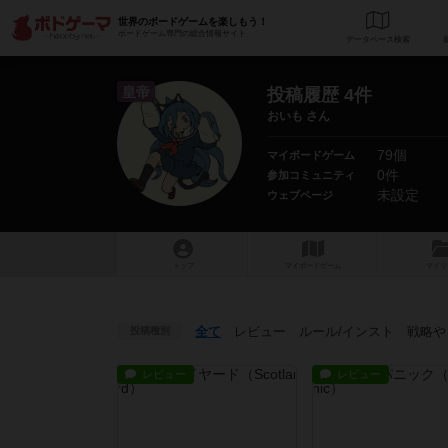
世界のボードゲームを楽しもう！
ボードゲーム専門の総合情報サイト
データベース
検
皇帝
投稿履歴 4件
おいも さん
79個
マイボードゲーム
0件
参加コミュニティ
未設定
ウェブページ
トップ
マイボードゲーム
マイリ
全て
レビュー
ルール
/インスト
戦略
や
投稿種別
レビュー
レビュー