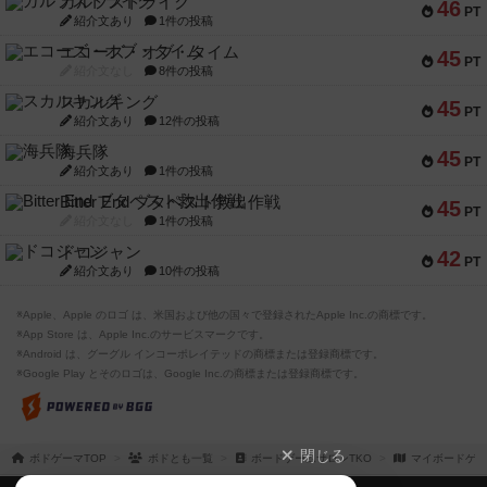
ガルフストライク
46
PT
紹介文あり
1件の投稿
エコーズ・オブ・タイム
45
PT
紹介文なし
8件の投稿
スカルキング
45
PT
紹介文あり
12件の投稿
海兵隊
45
PT
紹介文あり
1件の投稿
Bitter End ブタペスト救出作戦
45
PT
紹介文なし
1件の投稿
ドコジャン
42
PT
紹介文あり
10件の投稿
※Apple、Apple のロゴ は、米国および他の国々で登録されたApple Inc.の商標です。
※App Store は、Apple Inc.のサービスマークです。
※Android は、グーグル インコーポレイテッドの商標または登録商標です。
※Google Play とそのロゴは、Google Inc.の商標または登録商標です。
閉じる
ボドゲーマTOP
ボドとも一覧
ボードゲームサロンTKO
マイボードゲー