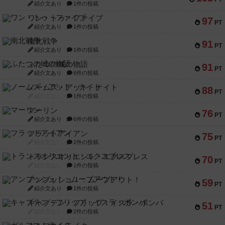
紹介文あり
1件の投稿
ワン・トゥ・ファイブ
97
PT
紹介文あり
1件の投稿
南北戦争
91
PT
紹介文あり
1件の投稿
ふたつの城の物語
91
PT
紹介文あり
6件の投稿
ノームズ・アット・ナイト
88
PT
紹介文なし
1件の投稿
マーリン
76
PT
紹介文あり
6件の投稿
フラットアイアン
75
PT
紹介文なし
2件の投稿
トランスオリエント・エクスプレス
70
PT
紹介文なし
1件の投稿
アンブッシュ！：ムーブアウト！
59
PT
紹介文あり
1件の投稿
キャプテン・フリップ：イスラ・ボンバ
51
PT
紹介文なし
2件の投稿