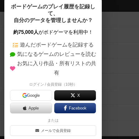
ボドゲーマTOP
ボードゲームのプレイ履歴を記録し
て、
ボードゲームを検索する
自分のデータを管理しませんか？
約75,000人
がボドゲーマを利用中！
ボードゲームの新着レビュー
遊んだボードゲームを記録する
ボードゲーム会情報
気になるゲームのレビューを読む
お気に入り作品・所有リストの共
メカニクス特集
有
掲示板・トピックス
ログイン / 会員登録（10秒）
Google
X
ボドとも・会員一覧
Apple
Facebook
ボードゲーム業界コラム
または
ボドゲーマご利用案内
メールで会員登録