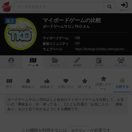
ログイン
マイボードゲームの比較
国王
ボードゲームサロンTKO さん
0個
マイボードゲーム
0件
参加コミュニティ
https://bodoge.hoobby.net/spaces/bgs-tko
ウェブページ
トップ
ゲーム一覧
マイリスト
投稿履歴
ボ
ドゲ
会
コミュニティ
評価したゲ
全て
興味あり
経験あり
お気に入り
持ってる
比較する
ーム
ボードゲームサロンTKOさんと自分のマイボードゲームを比較して、お互
いの「興味あり」や「持ってる」、2人とも共通の「お気に入り」「興味
あり」をひと目で分かるようにする機能です。
この機能を利用するには
が必要です
ログイン