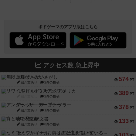
ボドゲーマのアプリ版はこちら
アクセス数 急上昇中
無限まちがいさがし
574
PT
紹介文あり
2件の投稿
リワイルド：サウスアメリカ
389
PT
紹介文なし
2件の投稿
アンダー・ザ・テーブラー
378
PT
紹介文あり
1件の投稿
宵と暁の呪文書
133
PT
紹介文あり
8件の投稿
セミファイナル ～お前はまだ生きている～
103
PT