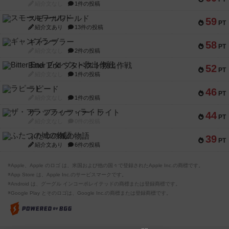
紹介文なし
1件の投稿
スモールワールド
59
PT
紹介文あり
13件の投稿
ギャンブラー
58
PT
紹介文なし
2件の投稿
Bitter End ブタペスト救出作戦
52
PT
紹介文なし
1件の投稿
ラピード
46
PT
紹介文なし
1件の投稿
ザ・フラッフィー・ライト
44
PT
紹介文なし
0件の投稿
ふたつの城の物語
39
PT
紹介文あり
6件の投稿
※Apple、Apple のロゴ は、米国および他の国々で登録されたApple Inc.の商標です。
※App Store は、Apple Inc.のサービスマークです。
※Android は、グーグル インコーポレイテッドの商標または登録商標です。
※Google Play とそのロゴは、Google Inc.の商標または登録商標です。