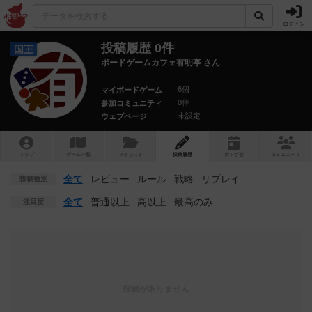
ログイン
投稿履歴 0件
国王
ボードゲームカフェ有明亭 さん
6個
マイボードゲーム
0件
参加コミュニティ
未設定
ウェブページ
トップ
ゲーム一覧
マイリスト
投稿履歴
ボ
ドゲ
会
コミュニティ
全て
レビュー
ルール
戦略
リプレイ
投稿種別
全て
普通以上
高以上
最高のみ
注目度
投稿がありません