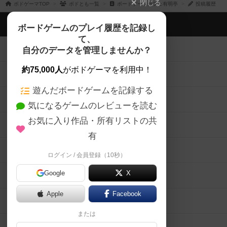
閉じる
ボドゲーマTOP
ボドとも一覧
ボードゲームカフェ有明亭
投稿履歴
ボドゲーマTOP
ボードゲームのプレイ履歴を記録し
て、
ボードゲームを検索する
自分のデータを管理しませんか？
約75,000人
がボドゲーマを利用中！
ボードゲームの新着レビュー
遊んだボードゲームを記録する
ボードゲーム会情報
気になるゲームのレビューを読む
お気に入り作品・所有リストの共
メカニクス特集
有
掲示板・トピックス
ログイン / 会員登録（10秒）
Google
X
ボドとも・会員一覧
Apple
Facebook
ボードゲーム業界コラム
または
ボドゲーマご利用案内