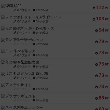
1809
112
PT
紹介文あり
1件の投稿
ファースト・イン・フライト
108
PT
紹介文あり
3件の投稿
モズビ－ズ・レイダ－ズ
94
PT
紹介文あり
1件の投稿
テンプテーション
79
PT
紹介文なし
2件の投稿
インドネシア
78
PT
紹介文あり
2件の投稿
宵と暁の呪文書
75
PT
紹介文あり
8件の投稿
リスボン・トラム 28
73
PT
紹介文あり
9件の投稿
アマナイト
73
PT
紹介文なし
1件の投稿
ブラヴェスト
66
PT
紹介文なし
1件の投稿
スペクタキュラー
60
PT