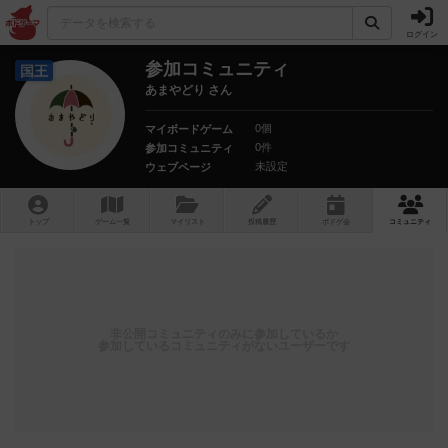
ログイン
参加コミュニティ
国王
あまやどり さん
0個
マイボードゲーム
0件
参加コミュニティ
未設定
ウェブページ
トップ
ゲーム一覧
マイリスト
投稿履歴
ボ
ドゲ
会
コミュニティ
非公開コミュニティのみに参加しているか
参加しているコミュニティがないユーザーです