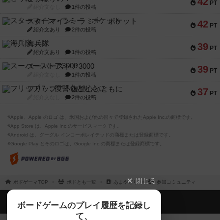
42
PT
紹介文なし
1件の投稿
スターマイン・ラミー ポケット
42
PT
紹介文あり
2件の投稿
海兵隊
39
PT
紹介文あり
1件の投稿
スーパーストア3000
39
PT
紹介文なし
1件の投稿
フリップ７：復讐心とともに
37
PT
紹介文なし
2件の投稿
※Apple、Apple のロゴ は、米国および他の国々で登録されたApple Inc.の商標です。
※App Store は、Apple Inc.のサービスマークです。
※Android は、グーグル インコーポレイテッドの商標または登録商標です。
※Google Play とそのロゴは、Google Inc.の商標または登録商標です。
閉じる
ボドゲーマTOP
ボドとも一覧
あまやどり
参加コミュニティ
ボドゲーマTOP
ボードゲームのプレイ履歴を記録し
て、