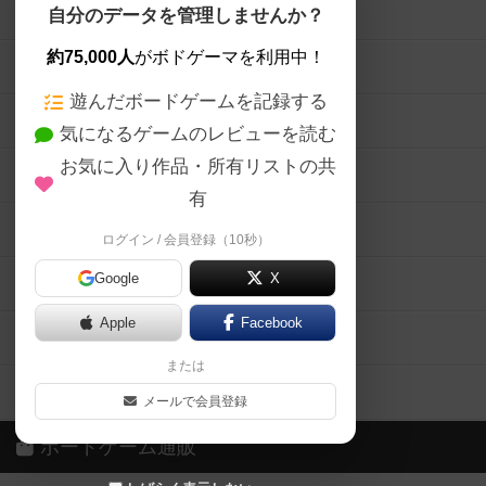
ボードゲームを検索する
自分のデータを管理しませんか？
約75,000人
がボドゲーマを利用中！
ボードゲームの新着レビュー
遊んだボードゲームを記録する
ボードゲーム会情報
気になるゲームのレビューを読む
お気に入り作品・所有リストの共
メカニクス特集
有
掲示板・トピックス
ログイン / 会員登録（10秒）
Google
X
ボドとも・会員一覧
Apple
Facebook
ボードゲーム業界コラム
または
ボドゲーマご利用案内
メールで会員登録
ボードゲーム通販