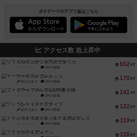
ボドゲーマのアプリ版はこちら
アクセス数 急上昇中
リワイルド：サウスアメリカ
552
PT
紹介文なし
2件の投稿
マーケットフレッシュ
170
PT
紹介文あり
1件の投稿
ファイアー・ブルズ / 火牛陣
141
PT
紹介文なし
1件の投稿
ワン・トゥ・ファイブ
122
PT
紹介文あり
1件の投稿
トランスオリエント・エクスプレス
119
PT
紹介文なし
1件の投稿
フラットアイアン
118
PT