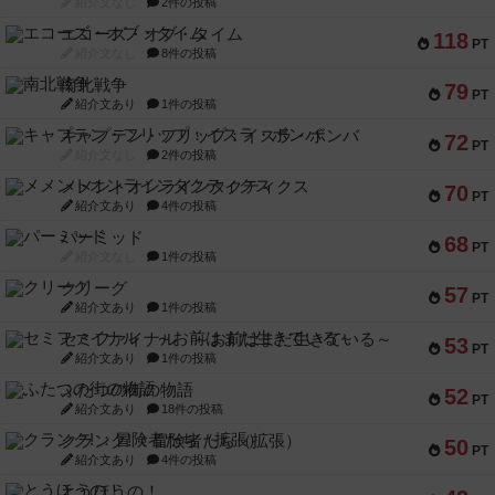
紹介文なし
2件の投稿
エコーズ・オブ・タイム
118
PT
紹介文なし
8件の投稿
南北戦争
79
PT
紹介文あり
1件の投稿
キャプテン・フリップ：イスラ・ボンバ
72
PT
紹介文なし
2件の投稿
メメントオンラインタクティクス
70
PT
紹介文あり
4件の投稿
パーミッド
68
PT
紹介文なし
1件の投稿
クリーグ
57
PT
紹介文あり
1件の投稿
セミファイナル ～お前はまだ生きている～
53
PT
紹介文あり
1件の投稿
ふたつの街の物語
52
PT
紹介文あり
18件の投稿
クランク! ：冒険者たち（拡張）
50
PT
紹介文あり
4件の投稿
とうほうの！