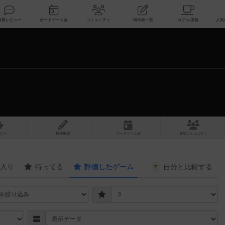
索
新着レビュー
ボードゲーム会
コミュニティ
掲示板一覧
スト
投稿履歴
ボ
ー
ドゲ
ーム
会
参加
コミュニティ
入り
持ってる
評価したゲーム
自分と
比較する