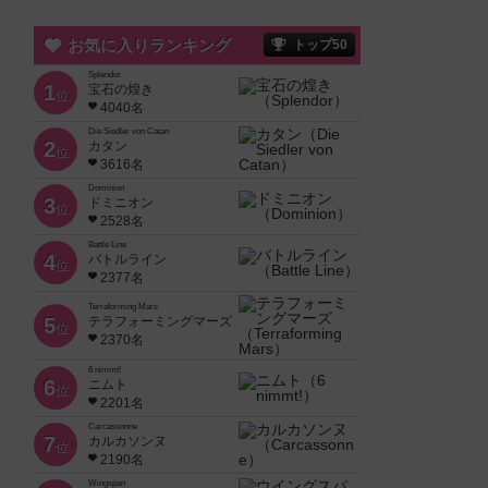
お気に入りランキング
トップ50
Splendor
1
宝石の煌き
位
4040名
Die Siedler von Catan
2
カタン
位
3616名
Dominion
3
ドミニオン
位
2528名
Battle Line
4
バトルライン
位
2377名
Terraforming Mars
5
テラフォーミングマーズ
位
2370名
6 nimmt!
6
ニムト
位
2201名
Carcassonne
7
カルカソンヌ
位
2190名
Wingspan