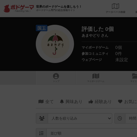
世界のボードゲームを楽しもう！
ボードゲーム専門の総合情報サイト
データベース
検
国王
評価した 0個
あまやどり さん
0個
マイボードゲーム
0件
参加コミュニティ
未設定
ウェブページ
トップ
マイボードゲーム
マイリ
全て
興味あり
経験あり
お気に