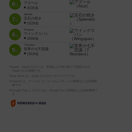
6
アズール
位
2035名
Splendor
7
宝石の煌き
位
2028名
Wingspan
8
ウイングスパン
位
2006名
7 Wonders
9
世界の七不思議
位
1919名
※Apple、Apple のロゴ は、米国および他の国々で登録された
Apple Inc.の商標です。
※App Store は、Apple Inc.のサービスマークです。
※Android は、グーグル インコーポレイテッドの商標または登録商
標です。
※Google Play とそのロゴは、Google Inc.の商標または登録商標で
す。