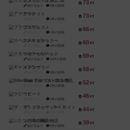
リスボン・トラム 28
73
PT
紹介文あり
9件の投稿
アマナイト
73
PT
紹介文なし
1件の投稿
ブラヴェスト
66
PT
紹介文なし
1件の投稿
スペクタキュラー
60
PT
紹介文なし
1件の投稿
スモールワールド
59
PT
紹介文あり
13件の投稿
ギャンブラー
58
PT
紹介文なし
2件の投稿
Bitter End ブタペスト救出作戦
52
PT
紹介文なし
1件の投稿
ラピード
46
PT
紹介文なし
1件の投稿
ザ・フラッフィー・ライト
44
PT
紹介文なし
0件の投稿
ふたつの城の物語
39
PT
紹介文あり
6件の投稿