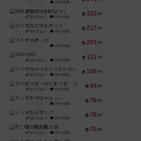
紹介文なし
1件の投稿
無限まちがいさがし
322
PT
紹介文あり
2件の投稿
ガルフストライク
217
PT
紹介文あり
1件の投稿
クルティボ
203
PT
紹介文なし
1件の投稿
1809
112
PT
紹介文あり
1件の投稿
ファースト・イン・フライト
108
PT
紹介文あり
3件の投稿
モズビ－ズ・レイダ－ズ
94
PT
紹介文あり
1件の投稿
テンプテーション
79
PT
紹介文なし
2件の投稿
インドネシア
78
PT
紹介文あり
2件の投稿
宵と暁の呪文書
75
PT
紹介文あり
8件の投稿