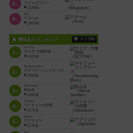
8
ウイングスパン
位
2149名
Azul
9
アズール
位
1903名
興味ありランキング
トップ50
SCYTHE
1
サイズ -大鎌戦役-
位
2415名
Terraforming Mars
2
テラフォーミングマーズ
位
2394名
Stone Garden
3
枯山水
位
2281名
Viticulture
4
ワイナリーの四季
位
2272名
Agricola
5
アグリコラ
位
2119名
Azul