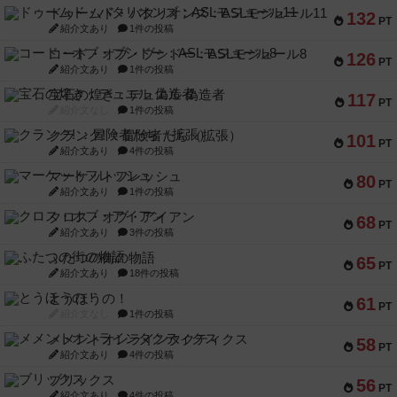
ドゥームド・バタリオンズ：ASLモジュール11
132
PT
紹介文あり
1件の投稿
コード・オブ・ブシドー：ASLモジュール8
126
PT
紹介文あり
1件の投稿
宝石の煌き：デュエル 偽造者
117
PT
紹介文なし
1件の投稿
クランク! ：冒険者たち（拡張）
101
PT
紹介文あり
4件の投稿
マーケットフレッシュ
80
PT
紹介文あり
1件の投稿
クロス・オブ・アイアン
68
PT
紹介文あり
3件の投稿
ふたつの街の物語
65
PT
紹介文あり
18件の投稿
とうほうの！
61
PT
紹介文なし
1件の投稿
メメントオンラインタクティクス
58
PT
紹介文あり
4件の投稿
ブリックス
56
PT
紹介文あり
4件の投稿