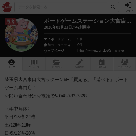
ログイン
ボードゲームステーション大宮店
さ
勇者
2020年01月23日から利用中
0個
マイボードゲーム
0件
参加コミュニティ
https://twitter.com/BGST_omiya
ウェブページ
トップ
ゲーム一覧
マイリスト
投稿履歴
ボ
ドゲ
会
コミュニティ
埼玉県大宮東口大宮ラクーン5F「買える」「遊べる」ボード
ゲーム専門店！
お問い合わせはお電話で📞048-783-7828
《年中無休》
平日/15時-22時
土/12時-21時
日祝/12時-20時