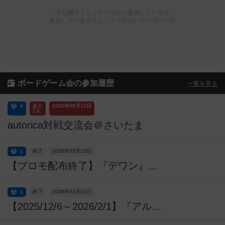
非公開コミュニティのみに参加しているか
参加しているコミュニティがないユーザーです
ボードゲーム会の参加履歴
一覧を見る
あと
2026年08月15日
9
7人
autorica対戦交流会＠さいたま
終了
2026年05月10日
1
【プロモ配布終了】『デワン』プロモ開始キャンプコマセットイベント【プレイ・ホビージャパン！】
終了
2026年02月01日
1
【2025/12/6～2026/2/1】『アルナックの失われし遺跡』《ノネズミ》プロモカードキャンペーン【プレイ・ホビージャパン！】