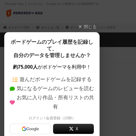
※Google Play とそのロゴは、Google Inc.の商標または登録商標です。
閉じる
ボドゲーマTOP
ボドとも一覧
ボードゲームステーション大宮店
ボドゲーマTOP
ボードゲームのプレイ履歴を記録し
て、
ボードゲームを検索する
自分のデータを管理しませんか？
約75,000人
がボドゲーマを利用中！
ボードゲームの新着レビュー
遊んだボードゲームを記録する
ボードゲーム会情報
気になるゲームのレビューを読む
お気に入り作品・所有リストの共
メカニクス特集
有
掲示板・トピックス
ログイン / 会員登録（10秒）
Google
X
ボドとも・会員一覧