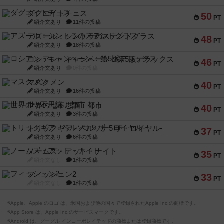
ダグエイトチェス
50
PT
紹介文あり
11件の投稿
アズール：シントラのステンドグラス
48
PT
紹介文あり
18件の投稿
ロシアン・キャンペーン：第5版デラックス
46
PT
紹介文あり
0件の投稿
マスクメン
40
PT
紹介文あり
16件の投稿
世界の七不思議：都市
40
PT
紹介文あり
3件の投稿
トリックギア - ペルソナ5 ザ・ロイヤル-
37
PT
紹介文あり
6件の投稿
ノームズ・アット・ナイト
35
PT
紹介文なし
1件の投稿
フィッシェン2
33
PT
紹介文なし
1件の投稿
※Apple、Apple のロゴ は、米国および他の国々で登録されたApple Inc.の商標です。
※App Store は、Apple Inc.のサービスマークです。
※Android は、グーグル インコーポレイテッドの商標または登録商標です。