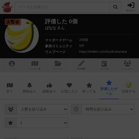
ログイン
評価した 0個
大賢者
ばなな さん
258個
マイボードゲーム
0件
参加コミュニティ
https://twitter.com/booksbanana
ウェブページ
トップ
ゲーム一覧
マイリスト
投稿履歴
ボ
ドゲ
会
コミュニティ
評価したゲ
全て
興味あり
経験あり
お気に入り
持ってる
比較する
ーム