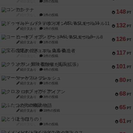
紹介文なし
2件の投稿
コンテナ
148
PT
紹介文なし
1件の投稿
ドゥームド・バタリオンズ：ASLモジュール11
132
PT
紹介文あり
1件の投稿
コード・オブ・ブシドー：ASLモジュール8
126
PT
紹介文あり
1件の投稿
宝石の煌き：デュエル 偽造者
117
PT
紹介文なし
1件の投稿
クランク! ：冒険者たち（拡張）
101
PT
紹介文あり
4件の投稿
マーケットフレッシュ
80
PT
紹介文あり
1件の投稿
クロス・オブ・アイアン
68
PT
紹介文あり
3件の投稿
ふたつの街の物語
65
PT
紹介文あり
18件の投稿
とうほうの！
61
PT
紹介文なし
1件の投稿
メメントオンラインタクティクス