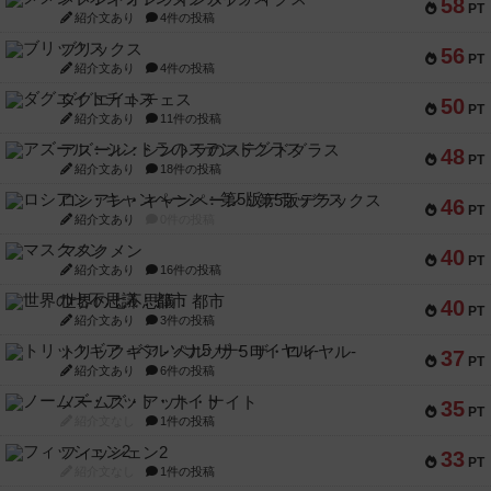
58
PT
紹介文あり
4件の投稿
ブリックス
56
PT
紹介文あり
4件の投稿
ダグエイトチェス
50
PT
紹介文あり
11件の投稿
アズール：シントラのステンドグラス
48
PT
紹介文あり
18件の投稿
ロシアン・キャンペーン：第5版デラックス
46
PT
紹介文あり
0件の投稿
マスクメン
40
PT
紹介文あり
16件の投稿
世界の七不思議：都市
40
PT
紹介文あり
3件の投稿
トリックギア - ペルソナ5 ザ・ロイヤル-
37
PT
紹介文あり
6件の投稿
ノームズ・アット・ナイト
35
PT
紹介文なし
1件の投稿
フィッシェン2
33
PT
紹介文なし
1件の投稿