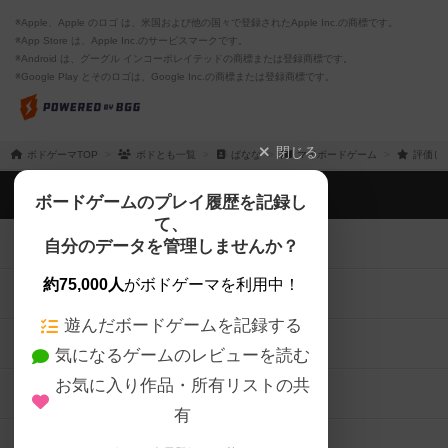
※Apple、Apple のロゴ は、米国および他の国々で登録されたApple Inc.の商標です。
※App Store は、Apple Inc.のサービスマークです。
※Android は、グーグル インコーポレイテッドの商標または登録商標です。
※Google Play とそのロゴは、Google Inc.の商標または登録商標です。
閉じる
ボドゲーマTOP
ボドとも一覧
ばなな
マイボードゲーム
評価し
ボドゲーマTOP
ボードゲームのプレイ履歴を記録し
て、
ボードゲームを検索する
自分のデータを管理しませんか？
約75,000人
がボドゲーマを利用中！
ボードゲームの新着レビュー
遊んだボードゲームを記録する
ボードゲーム会情報
気になるゲームのレビューを読む
お気に入り作品・所有リストの共
メカニクス特集
有
掲示板・トピックス