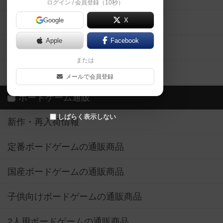
ログイン / 会員登録（10秒）
Google
X
ボドとも・会員一覧
Apple
Facebook
ボードゲーム業界コラム
または
ボドゲーマご利用案内
メールで会員登録
ボードゲーム通販
しばらく表示しない
新作・再入荷情報
定番ボードゲームの通販商品
国産ボードゲームの通販商品
子供向けボードゲームの通販商品
2人用ボードゲームの通販商品