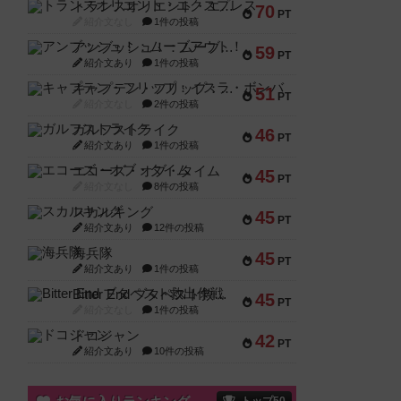
トランスオリエント・エクスプレス
70
PT
紹介文なし
1件の投稿
アンブッシュ！：ムーブアウト！
59
PT
紹介文あり
1件の投稿
キャプテン・フリップ：イスラ・ボンバ
51
PT
紹介文なし
2件の投稿
ガルフストライク
46
PT
紹介文あり
1件の投稿
エコーズ・オブ・タイム
45
PT
紹介文なし
8件の投稿
スカルキング
45
PT
紹介文あり
12件の投稿
海兵隊
45
PT
紹介文あり
1件の投稿
Bitter End ブタペスト救出作戦
45
PT
紹介文なし
1件の投稿
ドコジャン
42
PT
紹介文あり
10件の投稿