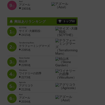
Azul
9
アズール
位
1903名
興味ありランキング
トップ50
SCYTHE
1
サイズ -大鎌戦役-
位
2415名
Terraforming Mars
2
テラフォーミングマーズ
位
2395名
Stone Garden
3
枯山水
位
2280名
Viticulture
4
ワイナリーの四季
位
2273名
Agricola
5
アグリコラ
位
2120名
Azul
6
アズール
位
2034名