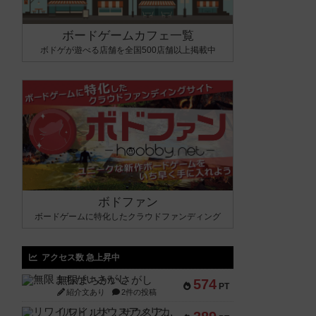
ボードゲームカフェ一覧
ボドゲが遊べる店舗を全国500店舗以上掲載中
ボドファン
ボードゲームに特化したクラウドファンディング
アクセス数 急上昇中
無限まちがいさがし
574
PT
紹介文あり
2件の投稿
リワイルド：サウスアメリカ