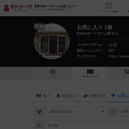
世界のボードゲームを楽しもう！
ボードゲーム専門の総合情報サイト
データベース
検
隊長
お気に入り 1個
Nefneボードゲーム部 さん
31個
マイボードゲーム
0件
参加コミュニティ
https://ww
ウェブページ
トップ
マイボードゲーム
マイリ
全て
興味あり
経験あり
お気に