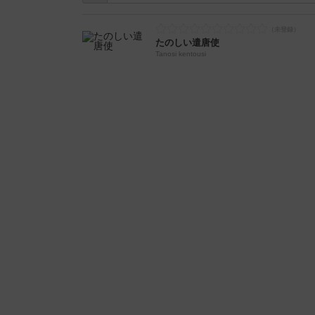
たのしい遣唐使
Tanosi kentousi