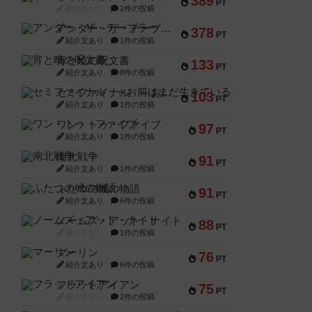
389
PT
紹介文なし
2件の投稿
アンダー・ザ・テーブラー
378
PT
紹介文あり
1件の投稿
宵と暁の呪文書
133
PT
紹介文あり
8件の投稿
セミファイナル ～お前はまだ生きている～
103
PT
紹介文あり
1件の投稿
ワン・トゥ・ファイブ
97
PT
紹介文あり
1件の投稿
南北戦争
91
PT
紹介文あり
1件の投稿
ふたつの城の物語
91
PT
紹介文あり
6件の投稿
ノームズ・アット・ナイト
88
PT
紹介文なし
1件の投稿
マーリン
76
PT
紹介文あり
6件の投稿
フラットアイアン
75
PT
紹介文なし
2件の投稿