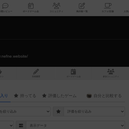
索
新着レビュー
ボードゲーム会
コミュニティ
掲示板一覧
w.nefne.website/
スト
投稿履歴
ボ
ー
ドゲ
ーム
会
参加
コミュニティ
入り
持ってる
評価したゲーム
自分と
比較する