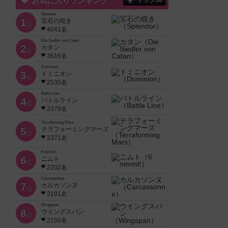
お気に入りランキング
トップ50
Splendor
1
宝石の煌き
位
4041名
Die Siedler von Catan
2
カタン
位
3616名
Dominion
3
ドミニオン
位
2530名
Battle Line
4
バトルライン
位
2379名
Terraforming Mars
5
テラフォーミングマーズ
位
2371名
6 nimmt!
6
ニムト
位
2202名
Carcassonne
7
カルカソンヌ
位
2191名
Wingspan
8
ウイングスパン
位
2150名