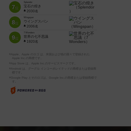
Splendor
7
宝石の煌き
位
2030名
Wingspan
8
ウイングスパン
位
2006名
7 Wonders
9
世界の七不思議
位
1920名
※Apple、Apple のロゴ は、米国および他の国々で登録された
Apple Inc.の商標です。
※App Store は、Apple Inc.のサービスマークです。
※Android は、グーグル インコーポレイテッドの商標または登録商
標です。
※Google Play とそのロゴは、Google Inc.の商標または登録商標で
す。