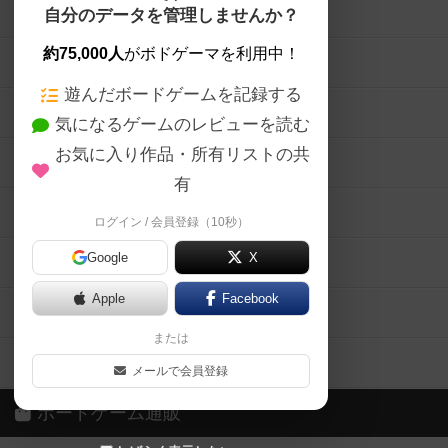
ボードゲームを検索する
自分のデータを管理しませんか？
約75,000人
がボドゲーマを利用中！
ボードゲームの新着レビュー
遊んだボードゲームを記録する
ボードゲーム会情報
気になるゲームのレビューを読む
お気に入り作品・所有リストの共
メカニクス特集
有
掲示板・トピックス
ログイン / 会員登録（10秒）
Google
X
ボドとも・会員一覧
Apple
Facebook
ボードゲーム業界コラム
または
ボドゲーマご利用案内
メールで会員登録
ボードゲーム通販