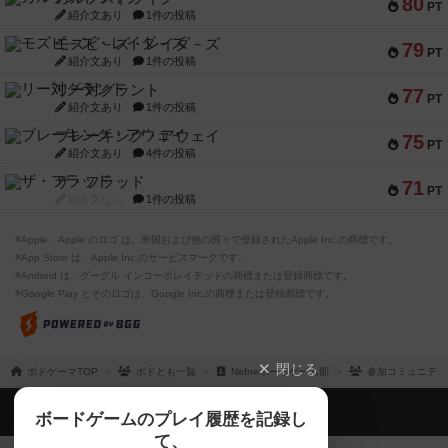
80
PT
紹介文あり
1件の投稿
モズビ－ズ・レイダ－ズ
79
PT
紹介文あり
1件の投稿
リー対グラント
77
PT
紹介文あり
1件の投稿
ブレーキング・アウェイ
75
PT
紹介文あり
4件の投稿
ザ・フラッド
71
PT
紹介文なし
1件の投稿
※Apple、Apple のロゴ は、米国および他の国々で登録されたApple Inc.の商標です。
※App Store は、Apple Inc.のサービスマークです。
※Android は、グーグル インコーポレイテッドの商標または登録商標です。
※Google Play とそのロゴは、Google Inc.の商標または登録商標です。
閉じる
ボドゲーマTOP
ボドとも一覧
Nefneボードゲーム部
参加コミュニティ
ボドゲーマTOP
ボードゲームのプレイ履歴を記録し
て、