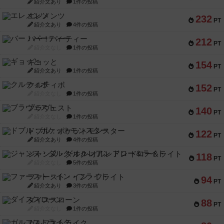
紹介文あり
1件の投稿
エレメンツ
232
PT
紹介文あり
4件の投稿
バー！パーティー
212
PT
紹介文なし
1件の投稿
ギョッと
154
PT
紹介文あり
1件の投稿
クルティボ
152
PT
紹介文なし
1件の投稿
ブラヴェスト
140
PT
紹介文なし
1件の投稿
ドブル：ポケットモンスター
122
PT
紹介文あり
4件の投稿
ジャンヌ・ダルク-オルレアン ドロー＆ライト
118
PT
紹介文なし
5件の投稿
ファースト・イン・フライト
94
PT
紹介文あり
3件の投稿
ダイススローン
88
PT
紹介文なし
1件の投稿
ガルフストライク