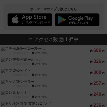
ボドゲーマのアプリ版はこちら
アクセス数 急上昇中
スチームローラーズ
686
PT
紹介文なし
2件の投稿
テンプテーション
326
PT
紹介文なし
2件の投稿
アマナイト
300
PT
紹介文なし
1件の投稿
ギャンブラー
257
PT
紹介文なし
2件の投稿
コレクト！
240
PT
紹介文なし
1件の投稿
トリオンフ ア マレンゴ
236
PT