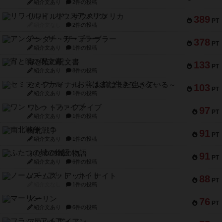
紹介文あり
2件の投稿
リワイルド：サウスアメリカ
389
PT
紹介文なし
2件の投稿
アンダー・ザ・テーブラー
378
PT
紹介文あり
1件の投稿
宵と暁の呪文書
133
PT
紹介文あり
8件の投稿
セミファイナル ～お前はまだ生きている～
103
PT
紹介文あり
1件の投稿
ワン・トゥ・ファイブ
97
PT
紹介文あり
1件の投稿
南北戦争
91
PT
紹介文あり
1件の投稿
ふたつの城の物語
91
PT
紹介文あり
6件の投稿
ノームズ・アット・ナイト
88
PT
紹介文なし
1件の投稿
マーリン
76
PT
紹介文あり
6件の投稿
フラットアイアン