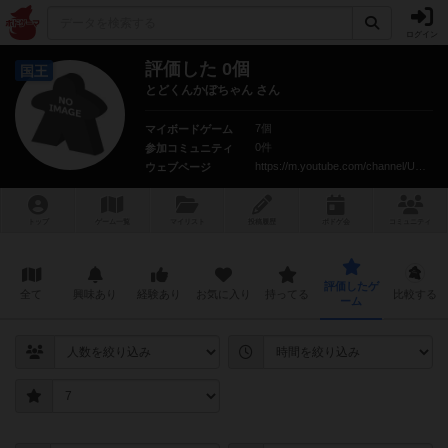
ログイン
評価した 0個
国王
とどくんかぼちゃん さん
7個
マイボードゲーム
0件
参加コミュニティ
https://m.youtube.com/channel/UCQC9IBHn-LzRE5HGkME_oQw
ウェブページ
トップ
ゲーム一覧
マイリスト
投稿履歴
ボ
ドゲ
会
コミュニティ
評価したゲ
全て
興味あり
経験あり
お気に入り
持ってる
比較する
ーム