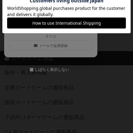
ログイン / 会員登録（10秒）
Google
X
ボドとも・会員一覧
Apple
Facebook
ボードゲーム業界コラム
または
ボドゲーマご利用案内
メールで会員登録
ボードゲーム通販
しばらく表示しない
新作・再入荷情報
定番ボードゲームの通販商品
国産ボードゲームの通販商品
子供向けボードゲームの通販商品
2人用ボードゲームの通販商品