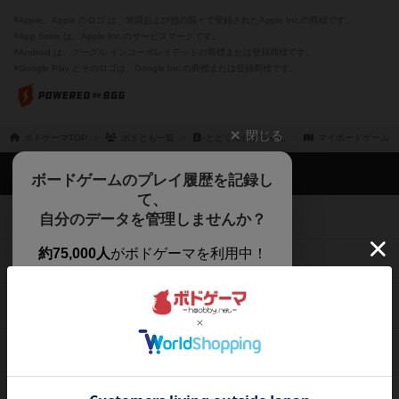
※Apple、Apple のロゴ は、米国および他の国々で登録されたApple Inc.の商標です。
※App Store は、Apple Inc.のサービスマークです。
※Android は、グーグル インコーポレイテッドの商標または登録商標です。
※Google Play とそのロゴは、Google Inc.の商標または登録商標です。
閉じる
ボドゲーマTOP
ボドとも一覧
とどくんかぼちゃん
マイボードゲーム
ボドゲーマTOP
ボードゲームのプレイ履歴を記録し
て、
ボードゲームを検索する
自分のデータを管理しませんか？
約75,000人
がボドゲーマを利用中！
ボードゲームの新着レビュー
遊んだボードゲームを記録する
ボードゲーム会情報
気になるゲームのレビューを読む
お気に入り作品・所有リストの共
メカニクス特集
有
掲示板・トピックス