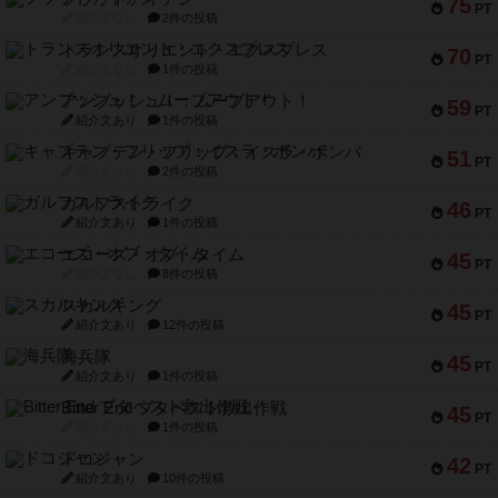
75
PT
紹介文なし
2件の投稿
トランスオリエント・エクスプレス
70
PT
紹介文なし
1件の投稿
アンブッシュ！：ムーブアウト！
59
PT
紹介文あり
1件の投稿
キャプテン・フリップ：イスラ・ボンバ
51
PT
紹介文なし
2件の投稿
ガルフストライク
46
PT
紹介文あり
1件の投稿
エコーズ・オブ・タイム
45
PT
紹介文なし
8件の投稿
スカルキング
45
PT
紹介文あり
12件の投稿
海兵隊
45
PT
紹介文あり
1件の投稿
Bitter End ブタペスト救出作戦
45
PT
紹介文なし
1件の投稿
ドコジャン
42
PT
紹介文あり
10件の投稿