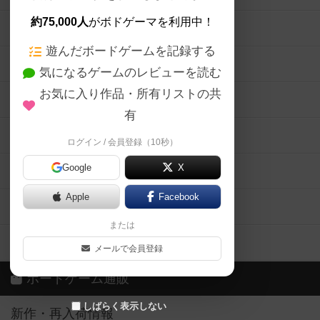
約75,000人
がボドゲーマを利用中！
ボードゲームの新着レビュー
遊んだボードゲームを記録する
ボードゲーム会情報
気になるゲームのレビューを読む
お気に入り作品・所有リストの共
メカニクス特集
有
掲示板・トピックス
ログイン / 会員登録（10秒）
Google
X
ボドとも・会員一覧
Apple
Facebook
ボードゲーム業界コラム
または
ボドゲーマご利用案内
メールで会員登録
ボードゲーム通販
しばらく表示しない
新作・再入荷情報