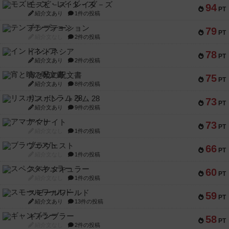
モズビ－ズ・レイダ－ズ
94
PT
紹介文あり
1件の投稿
テンプテーション
79
PT
紹介文なし
2件の投稿
インドネシア
78
PT
紹介文あり
2件の投稿
宵と暁の呪文書
75
PT
紹介文あり
8件の投稿
リスボン・トラム 28
73
PT
紹介文あり
9件の投稿
アマナイト
73
PT
紹介文なし
1件の投稿
ブラヴェスト
66
PT
紹介文なし
1件の投稿
スペクタキュラー
60
PT
紹介文なし
1件の投稿
スモールワールド
59
PT
紹介文あり
13件の投稿
ギャンブラー
58
PT
紹介文なし
2件の投稿