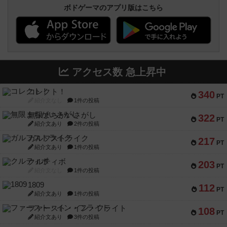
ボドゲーマのアプリ版はこちら
アクセス数 急上昇中
コレクト！
340
PT
紹介文なし
1件の投稿
無限まちがいさがし
322
PT
紹介文あり
2件の投稿
ガルフストライク
217
PT
紹介文あり
1件の投稿
クルティボ
203
PT
紹介文なし
1件の投稿
1809
112
PT
紹介文あり
1件の投稿
ファースト・イン・フライト
108
PT
紹介文あり
3件の投稿