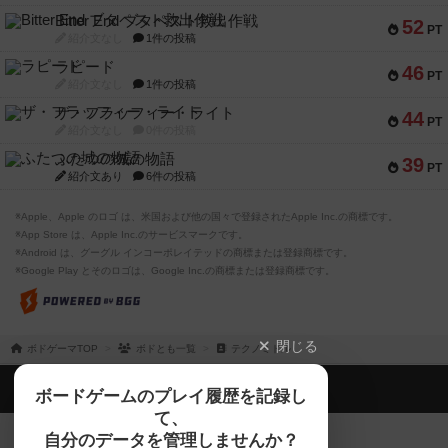
Bitter End ブタペスト救出作戦
52
PT
紹介文なし
1件の投稿
ラピード
46
PT
紹介文なし
1件の投稿
ザ・フラッフィー・ライト
44
PT
紹介文なし
0件の投稿
ふたつの城の物語
39
PT
紹介文あり
6件の投稿
※Apple、Apple のロゴ は、米国および他の国々で登録されたApple Inc.の商標です。
※App Store は、Apple Inc.のサービスマークです。
※Android は、グーグル インコーポレイテッドの商標または登録商標です。
※Google Play とそのロゴは、Google Inc.の商標または登録商標です。
閉じる
ボドゲーマTOP
ボドとも一覧
テクノミドル
ボドゲーマTOP
ボードゲームのプレイ履歴を記録し
て、
ボードゲームを検索する
自分のデータを管理しませんか？