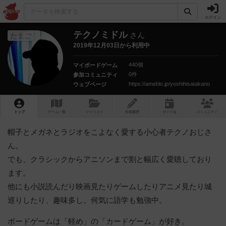
ログイン
テクノミドル
さん
たまご
2019年12月03日から利用中
440個
マイボードゲーム
0件
参加コミュニティ
https://ameblo.jp/yoshihisatakano
ウェブページ
トップ
ゲーム一覧
マイリスト
投稿履歴
ボ
ドゲ
会
コミュニティ
帽子とメガネとラジオをこよなく愛する小心者テクノおじさ
ん。
でも、クラシックからアニソンまで割と幅広く愛聴しており
ます。
他にも小説読んだり映画見たりゲームしたりアニメ見たり城
巡りしたり、趣味多し。何気に語学も勉強中。
ボードゲームは「軽め」の「カードゲーム」が好き。