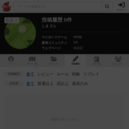
ログイン
投稿履歴 0件
たまご
しま さん
869個
マイボードゲーム
0件
参加コミュニティ
未設定
ウェブページ
トップ
ゲーム一覧
マイリスト
投稿履歴
ボ
ドゲ
会
コミュニティ
全て
レビュー
ルール
戦略
リプレイ
投稿種別
全て
普通以上
高以上
最高のみ
注目度
投稿がありません