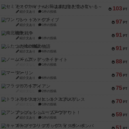
セミファイナル ～お前はまだ生きている～
103
PT
紹介文あり
1件の投稿
ワン・トゥ・ファイブ
97
PT
紹介文あり
1件の投稿
南北戦争
91
PT
紹介文あり
1件の投稿
ふたつの城の物語
91
PT
紹介文あり
6件の投稿
ノームズ・アット・ナイト
88
PT
紹介文なし
1件の投稿
マーリン
76
PT
紹介文あり
6件の投稿
フラットアイアン
75
PT
紹介文なし
2件の投稿
トランスオリエント・エクスプレス
70
PT
紹介文なし
1件の投稿
アンブッシュ！：ムーブアウト！
59
PT
紹介文あり
1件の投稿
キャプテン・フリップ：イスラ・ボンバ
51
PT