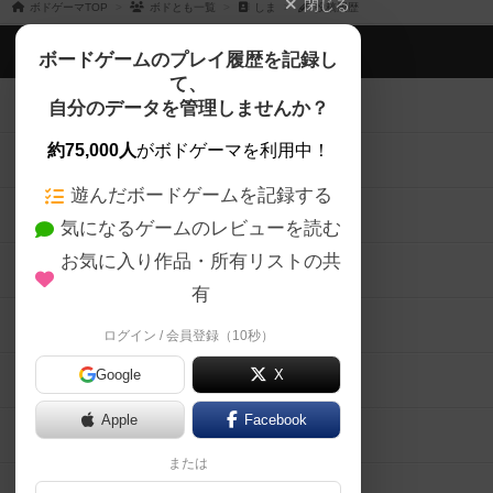
閉じる
ボドゲーマTOP
ボドとも一覧
しま
投稿履歴
ボドゲーマTOP
ボードゲームのプレイ履歴を記録し
て、
ボードゲームを検索する
自分のデータを管理しませんか？
約75,000人
がボドゲーマを利用中！
ボードゲームの新着レビュー
遊んだボードゲームを記録する
ボードゲーム会情報
気になるゲームのレビューを読む
お気に入り作品・所有リストの共
メカニクス特集
有
掲示板・トピックス
ログイン / 会員登録（10秒）
Google
X
ボドとも・会員一覧
Apple
Facebook
ボードゲーム業界コラム
または
ボドゲーマご利用案内