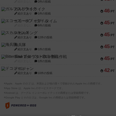
紹介文なし
2件の投稿
ガルフストライク
46
PT
紹介文あり
1件の投稿
エコーズ・オブ・タイム
45
PT
紹介文なし
8件の投稿
スカルキング
45
PT
紹介文あり
12件の投稿
海兵隊
45
PT
紹介文あり
1件の投稿
Bitter End ブタペスト救出作戦
45
PT
紹介文なし
1件の投稿
ドコジャン
42
PT
紹介文あり
10件の投稿
※Apple、Apple のロゴ は、米国および他の国々で登録されたApple Inc.の商標です。
※App Store は、Apple Inc.のサービスマークです。
※Android は、グーグル インコーポレイテッドの商標または登録商標です。
※Google Play とそのロゴは、Google Inc.の商標または登録商標です。