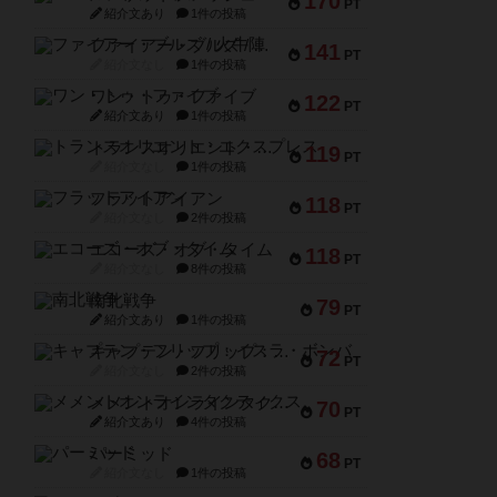
170
PT
紹介文あり
1件の投稿
ファイアー・ブルズ / 火牛陣
141
PT
紹介文なし
1件の投稿
ワン・トゥ・ファイブ
122
PT
紹介文あり
1件の投稿
トランスオリエント・エクスプレス
119
PT
紹介文なし
1件の投稿
フラットアイアン
118
PT
紹介文なし
2件の投稿
エコーズ・オブ・タイム
118
PT
紹介文なし
8件の投稿
南北戦争
79
PT
紹介文あり
1件の投稿
キャプテン・フリップ：イスラ・ボンバ
72
PT
紹介文なし
2件の投稿
メメントオンラインタクティクス
70
PT
紹介文あり
4件の投稿
パーミッド
68
PT
紹介文なし
1件の投稿