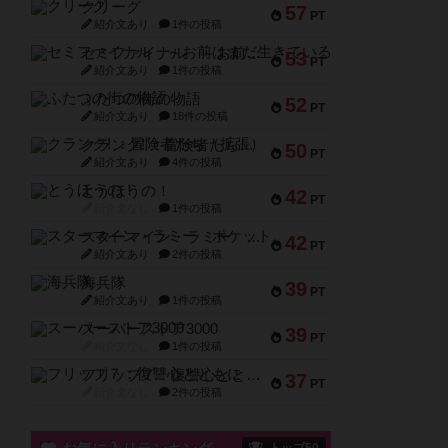
クリーグ
57
PT
紹介文あり
1件の投稿
セミファイナル ～お前はまだ生きている～
53
PT
紹介文あり
1件の投稿
ふたつの街の物語
52
PT
紹介文あり
18件の投稿
クランク! ：冒険者たち（拡張）
50
PT
紹介文あり
4件の投稿
とうほうの！
42
PT
紹介文なし
1件の投稿
スターマイン・ラミー ポケット
42
PT
紹介文あり
2件の投稿
海兵隊
39
PT
紹介文あり
1件の投稿
スーパーストア3000
39
PT
紹介文なし
1件の投稿
フリップ７：復讐心とともに
37
PT
紹介文なし
2件の投稿