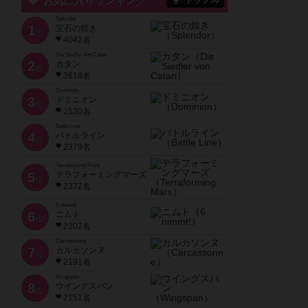
お気に入りランキング
トップ50
Splendor
1
宝石の煌き
位
4042名
Die Siedler von Catan
2
カタン
位
3618名
Dominion
3
ドミニオン
位
2530名
Battle Line
4
バトルライン
位
2379名
Terraforming Mars
5
テラフォーミングマーズ
位
2372名
6 nimmt!
6
ニムト
位
2202名
Carcassonne
7
カルカソンヌ
位
2191名
Wingspan
8
ウイングスパン
位
2151名