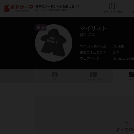
世界のボードゲームを楽しもう！
ボードゲーム専門の総合情報サイト
データベース
検
皇帝
マイリスト
ぱと さん
730個
マイボードゲーム
0件
参加コミュニティ
https://twi
ウェブページ
トップ
マイボードゲーム
マイリ
マイ
すべて非