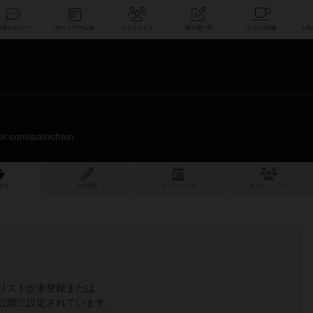
索
新着レビュー
ボードゲーム会
コミュニティ
掲示板一覧
tter.com/patochain
スト
投稿履歴
ボ
ー
ドゲ
ーム
会
参加
コミュニティ
リストが未登録または
公開に設定されています。