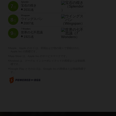
Splendor
7
宝石の煌き
位
2031名
Wingspan
8
ウイングスパン
位
2007名
7 Wonders
9
世界の七不思議
位
1921名
※Apple、Apple のロゴ は、米国および他の国々で登録された
Apple Inc.の商標です。
※App Store は、Apple Inc.のサービスマークです。
※Android は、グーグル インコーポレイテッドの商標または登録商
標です。
※Google Play とそのロゴは、Google Inc.の商標または登録商標で
す。