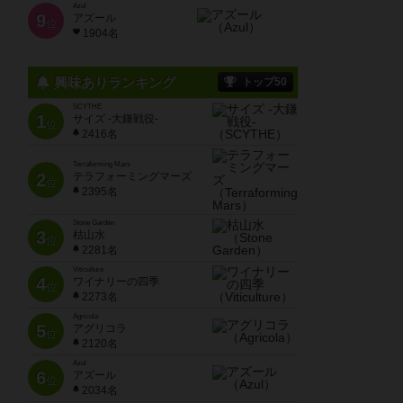
Azul
9
アズール
位
1904名
興味ありランキング
トップ50
SCYTHE
1
サイズ -大鎌戦役-
位
2416名
Terraforming Mars
2
テラフォーミングマーズ
位
2395名
Stone Garden
3
枯山水
位
2281名
Viticulture
4
ワイナリーの四季
位
2273名
Agricola
5
アグリコラ
位
2120名
Azul
6
アズール
位
2034名