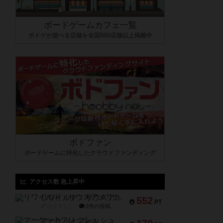
ボードゲームカフェ一覧
ボドゲが遊べる店舗を全国500店舗以上掲載中
ボドファン
ボードゲームに特化したクラウドファンディング
アクセス数 急上昇中
リワイルド：サウスアメリカ
552
PT
紹介文なし
2件の投稿
マーケットフレッシュ