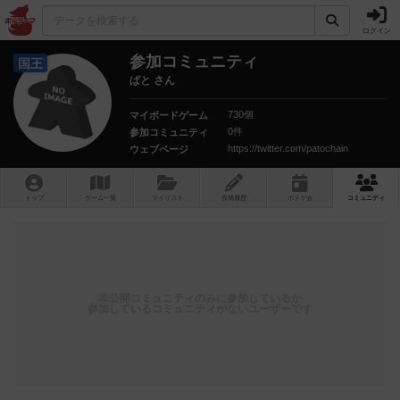
ログイン
参加コミュニティ
国王
ぱと さん
730個
マイボードゲーム
0件
参加コミュニティ
https://twitter.com/patochain
ウェブページ
トップ
ゲーム一覧
マイリスト
投稿履歴
ボ
ドゲ
会
コミュニティ
非公開コミュニティのみに参加しているか
参加しているコミュニティがないユーザーです