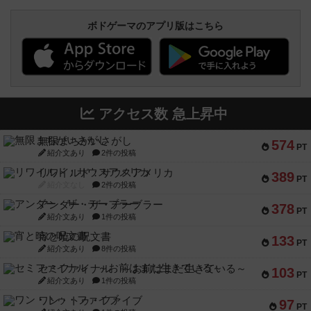
ボドゲーマのアプリ版はこちら
アクセス数 急上昇中
無限まちがいさがし
574
PT
紹介文あり
2件の投稿
リワイルド：サウスアメリカ
389
PT
紹介文なし
2件の投稿
アンダー・ザ・テーブラー
378
PT
紹介文あり
1件の投稿
宵と暁の呪文書
133
PT
紹介文あり
8件の投稿
セミファイナル ～お前はまだ生きている～
103
PT
紹介文あり
1件の投稿
ワン・トゥ・ファイブ
97
PT