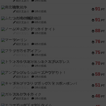
紹介文あり
1件の投稿
南北戦争
91
PT
紹介文あり
1件の投稿
ふたつの城の物語
91
PT
紹介文あり
6件の投稿
ノームズ・アット・ナイト
88
PT
紹介文なし
1件の投稿
マーリン
76
PT
紹介文あり
6件の投稿
フラットアイアン
75
PT
紹介文なし
2件の投稿
トランスオリエント・エクスプレス
70
PT
紹介文なし
1件の投稿
アンブッシュ！：ムーブアウト！
59
PT
紹介文あり
1件の投稿
キャプテン・フリップ：イスラ・ボンバ
51
PT
紹介文なし
2件の投稿
ガルフストライク
46
PT
紹介文あり
1件の投稿
エコーズ・オブ・タイム