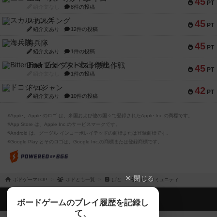
45
PT
紹介文なし
8件の投稿
スカルキング
45
PT
紹介文あり
12件の投稿
海兵隊
45
PT
紹介文あり
1件の投稿
Bitter End ブタペスト救出作戦
45
PT
紹介文なし
1件の投稿
ドコジャン
42
PT
紹介文あり
10件の投稿
※Apple、Apple のロゴ は、米国および他の国々で登録されたApple Inc.の商標です。
※App Store は、Apple Inc.のサービスマークです。
※Android は、グーグル インコーポレイテッドの商標または登録商標です。
※Google Play とそのロゴは、Google Inc.の商標または登録商標です。
閉じる
ボドゲーマTOP
ボドとも一覧
ぱと
参加コミュニティ
ボドゲーマTOP
ボードゲームのプレイ履歴を記録し
て、