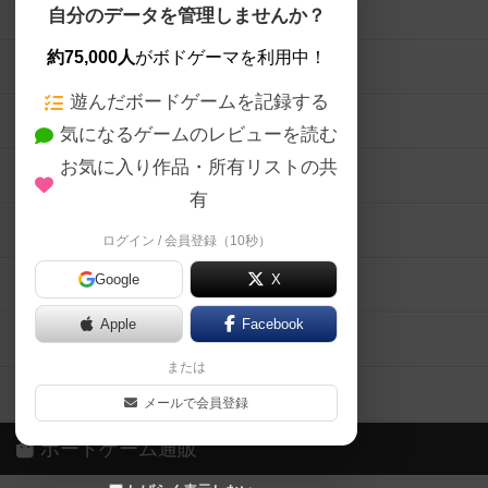
ボードゲームを検索する
自分のデータを管理しませんか？
約75,000人
がボドゲーマを利用中！
ボードゲームの新着レビュー
遊んだボードゲームを記録する
ボードゲーム会情報
気になるゲームのレビューを読む
お気に入り作品・所有リストの共
メカニクス特集
有
掲示板・トピックス
ログイン / 会員登録（10秒）
Google
X
ボドとも・会員一覧
Apple
Facebook
ボードゲーム業界コラム
または
ボドゲーマご利用案内
メールで会員登録
ボードゲーム通販