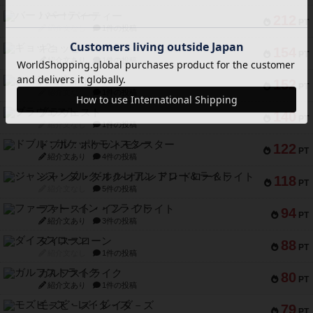
バー！パーティー
212
PT
紹介文なし
1件の投稿
ギョッと
154
PT
紹介文あり
1件の投稿
クルティボ
152
PT
紹介文なし
1件の投稿
ブラヴェスト
140
PT
紹介文なし
1件の投稿
ドブル：ポケットモンスター
122
PT
紹介文あり
4件の投稿
ジャンヌ・ダルク-オルレアン ドロー＆ライト
118
PT
紹介文なし
5件の投稿
ファースト・イン・フライト
94
PT
紹介文あり
3件の投稿
ダイススローン
88
PT
紹介文なし
1件の投稿
ガルフストライク
80
PT
紹介文あり
1件の投稿
モズビ－ズ・レイダ－ズ
79
PT