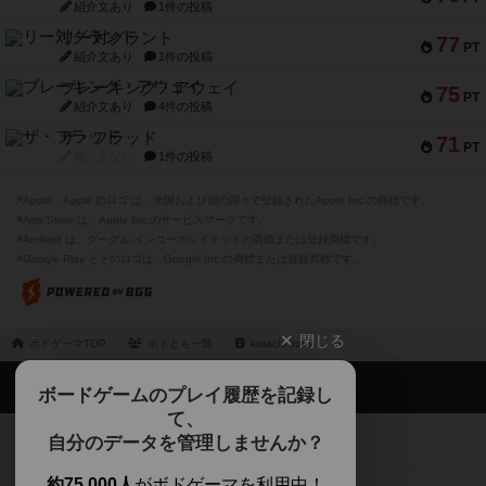
紹介文あり
1件の投稿
リー対グラント
77
PT
紹介文あり
1件の投稿
ブレーキング・アウェイ
75
PT
紹介文あり
4件の投稿
ザ・フラッド
71
PT
紹介文なし
1件の投稿
※Apple、Apple のロゴ は、米国および他の国々で登録されたApple Inc.の商標です。
※App Store は、Apple Inc.のサービスマークです。
※Android は、グーグル インコーポレイテッドの商標または登録商標です。
※Google Play とそのロゴは、Google Inc.の商標または登録商標です。
閉じる
ボドゲーマTOP
ボドとも一覧
katachi iroto
ボドゲーマTOP
ボードゲームのプレイ履歴を記録し
て、
ボードゲームを検索する
自分のデータを管理しませんか？
約75,000人
がボドゲーマを利用中！