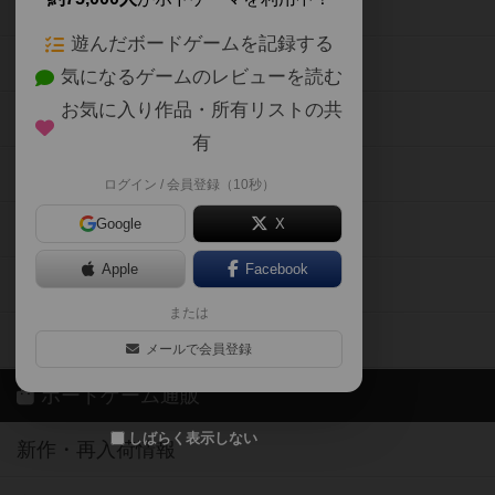
ボードゲームの新着レビュー
遊んだボードゲームを記録する
ボードゲーム会情報
気になるゲームのレビューを読む
お気に入り作品・所有リストの共
メカニクス特集
有
掲示板・トピックス
ログイン / 会員登録（10秒）
Google
X
ボドとも・会員一覧
Apple
Facebook
ボードゲーム業界コラム
または
ボドゲーマご利用案内
メールで会員登録
ボードゲーム通販
しばらく表示しない
新作・再入荷情報