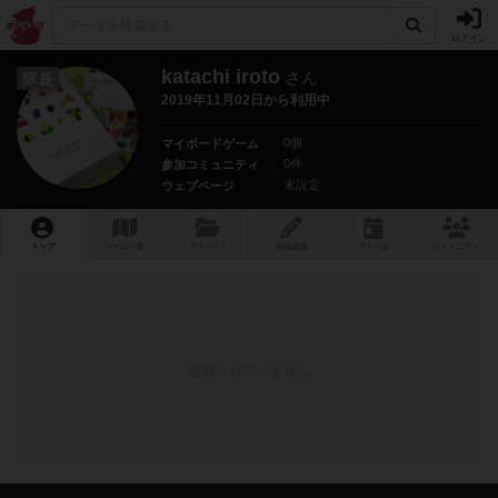
ログイン
katachi iroto
さん
隊長
2019年11月02日から利用中
0個
マイボードゲーム
0件
参加コミュニティ
未設定
ウェブページ
トップ
ゲーム一覧
マイリスト
投稿履歴
ボ
ドゲ
会
コミュニティ
登録されていません