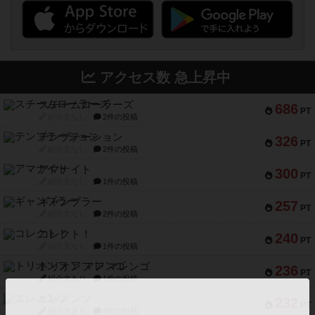
アクセス数 急上昇中
スチームローラーズ
686
PT
紹介文なし
2件の投稿
テンプテーション
326
PT
紹介文なし
2件の投稿
アマナイト
300
PT
紹介文なし
1件の投稿
ギャンブラー
257
PT
紹介文なし
2件の投稿
コレクト！
240
PT
紹介文なし
1件の投稿
トリオンフ ア マレンゴ
236
PT
紹介文あり
1件の投稿
エレメンツ
232
PT
紹介文あり
4件の投稿