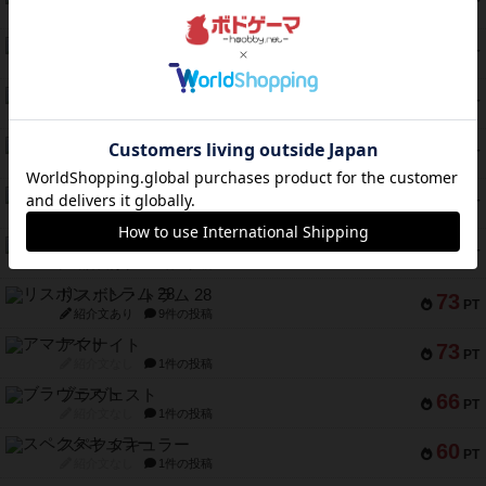
112
PT
紹介文あり
1件の投稿
ファースト・イン・フライト
108
PT
紹介文あり
3件の投稿
モズビ－ズ・レイダ－ズ
94
PT
紹介文あり
1件の投稿
テンプテーション
79
PT
紹介文なし
2件の投稿
インドネシア
78
PT
紹介文あり
2件の投稿
宵と暁の呪文書
75
PT
紹介文あり
8件の投稿
リスボン・トラム 28
73
PT
紹介文あり
9件の投稿
アマナイト
73
PT
紹介文なし
1件の投稿
ブラヴェスト
66
PT
紹介文なし
1件の投稿
スペクタキュラー
60
PT
紹介文なし
1件の投稿