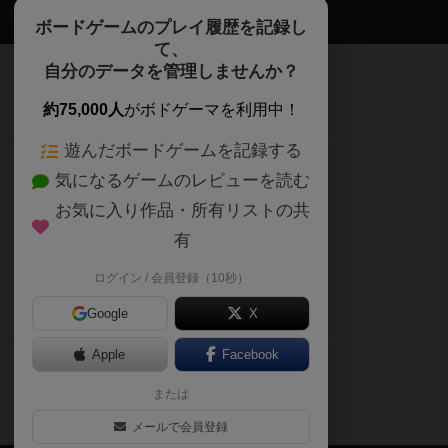
ボドゲーマTOP
ボードゲームのプレイ履歴を記録し
て、
ボードゲームを検索する
自分のデータを管理しませんか？
約75,000人
がボドゲーマを利用中！
ボードゲームの新着レビュー
遊んだボードゲームを記録する
ボードゲーム会情報
気になるゲームのレビューを読む
お気に入り作品・所有リストの共
メカニクス特集
有
掲示板・トピックス
ログイン / 会員登録（10秒）
Google
X
ボドとも・会員一覧
Apple
Facebook
ボードゲーム業界コラム
または
ボドゲーマご利用案内
メールで会員登録