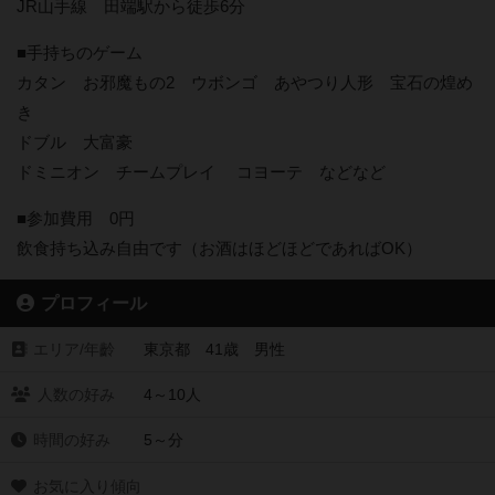
JR山手線 田端駅から徒歩6分
■手持ちのゲーム
カタン お邪魔もの2 ウボンゴ あやつり人形 宝石の煌め
き
ドブル 大富豪
ドミニオン チームプレイ コヨーテ などなど
■参加費用 0円
飲食持ち込み自由です（お酒はほどほどであればOK）
プロフィール
エリア/年齡
東京都 41歳 男性
人数の好み
4～10人
時間の好み
5～分
お気に入り傾向