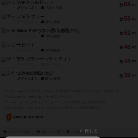
スモールワールド
59
PT
紹介文あり
13件の投稿
ギャンブラー
58
PT
紹介文なし
2件の投稿
Bitter End ブタペスト救出作戦
52
PT
紹介文なし
1件の投稿
ラピード
46
PT
紹介文なし
1件の投稿
ザ・フラッフィー・ライト
44
PT
紹介文なし
0件の投稿
ふたつの城の物語
39
PT
紹介文あり
6件の投稿
※Apple、Apple のロゴ は、米国および他の国々で登録されたApple Inc.の商標です。
※App Store は、Apple Inc.のサービスマークです。
※Android は、グーグル インコーポレイテッドの商標または登録商標です。
※Google Play とそのロゴは、Google Inc.の商標または登録商標です。
閉じる
ボドゲーマTOP
ボドとも一覧
ノブ＠田端