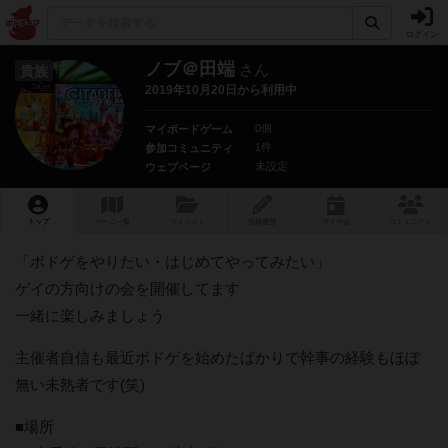
ログイン
ノブ＠田端
さん
貴族
2019年10月20日から利用中
0個
マイボードゲーム
1件
参加コミュニティ
未設定
ウェブページ
トップ
ゲーム一覧
マイリスト
投稿履歴
ボ
ドゲ
会
コミュニティ
「ボドゲをやりたい・はじめてやってみたい」
ゲイの方向けの会を開催してます
一緒に楽しみましょう
主催者自信も最近ボドゲを始めたばかりで幹事の経験もほぼ
無い未熟者です(笑)
■場所