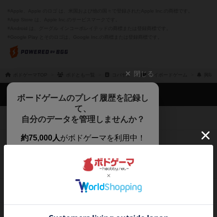
※Apple、Apple のロゴ は、米国および他の国々で登録されたApple Inc.の商標です。
※App Store は、Apple Inc.のサービスマークです。
※Android は、グーグル インコーポレイテッドの商標または登録商標です。
※Google Play とそのロゴは、Google Inc.の商標または登録商標です。
閉じる
ボドゲーマTOP
ボドとも一覧
コバヤシ
マイボードゲーム
興味
ボドゲーマTOP
ボードゲームのプレイ履歴を記録し
て、
ボードゲームを検索する
自分のデータを管理しませんか？
約75,000人
がボドゲーマを利用中！
ボードゲームの新着レビュー
遊んだボードゲームを記録する
ボードゲーム会情報
気になるゲームのレビューを読む
お気に入り作品・所有リストの共
メカニクス特集
有
掲示板・トピックス