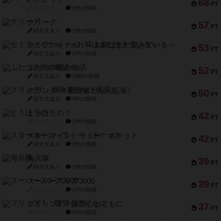
68
PT
紹介文なし
1件の投稿
クリーグ
57
PT
紹介文あり
1件の投稿
セミファイナル ～お前はまだ生きている～
53
PT
紹介文あり
1件の投稿
ふたつの街の物語
52
PT
紹介文あり
18件の投稿
クランク! ：冒険者たち（拡張）
50
PT
紹介文あり
4件の投稿
とうほうの！
42
PT
紹介文なし
1件の投稿
スターマイン・ラミー ポケット
42
PT
紹介文あり
2件の投稿
海兵隊
39
PT
紹介文あり
1件の投稿
スーパーストア3000
39
PT
紹介文なし
1件の投稿
フリップ７：復讐心とともに
37
PT
紹介文なし
2件の投稿