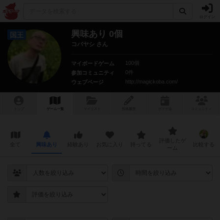
ログイン
興味あり 0個
国王
コバヤシ さん
100個
マイボードゲーム
0件
参加コミュニティ
http://magickoba.com/
ウェブページ
トップ
ゲーム一覧
マイリスト
投稿履歴
ボ
ドゲ
会
コミュニティ
評価したゲ
全て
興味あり
経験あり
お気に入り
持ってる
比較する
ーム