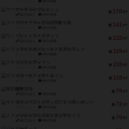
紹介文なし
2件の投稿
マーケットフレッシュ
170
PT
紹介文あり
1件の投稿
ファイアー・ブルズ / 火牛陣
141
PT
紹介文なし
1件の投稿
ワン・トゥ・ファイブ
122
PT
紹介文あり
1件の投稿
トランスオリエント・エクスプレス
119
PT
紹介文なし
1件の投稿
フラットアイアン
118
PT
紹介文なし
2件の投稿
エコーズ・オブ・タイム
118
PT
紹介文なし
8件の投稿
南北戦争
79
PT
紹介文あり
1件の投稿
キャプテン・フリップ：イスラ・ボンバ
72
PT
紹介文なし
2件の投稿
メメントオンラインタクティクス
70
PT
紹介文あり
4件の投稿
パーミッド