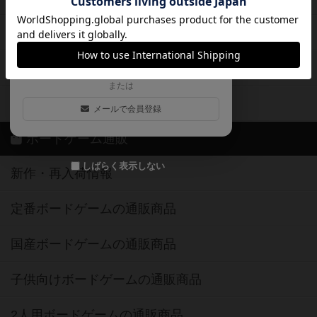
ログイン / 会員登録（10秒）
Google
X
ボドとも・会員一覧
Apple
Facebook
ボードゲーム業界コラム
または
ボドゲーマご利用案内
メールで会員登録
ボードゲーム通販
しばらく表示しない
新作・再入荷情報
定番ボードゲームの通販商品
国産ボードゲームの通販商品
子供向けボードゲームの通販商品
2人用ボードゲームの通販商品