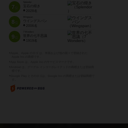
Splendor
7
宝石の煌き
位
2028名
Wingspan
8
ウイングスパン
位
2006名
7 Wonders
9
世界の七不思議
位
1919名
※Apple、Apple のロゴ は、米国および他の国々で登録された
Apple Inc.の商標です。
※App Store は、Apple Inc.のサービスマークです。
※Android は、グーグル インコーポレイテッドの商標または登録商
標です。
※Google Play とそのロゴは、Google Inc.の商標または登録商標で
す。