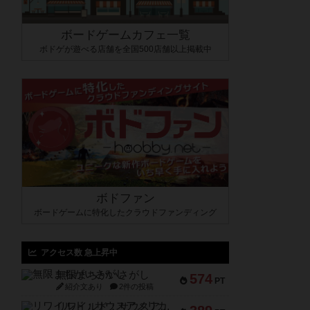
ボードゲームカフェ一覧
ボドゲが遊べる店舗を全国500店舗以上掲載中
ボドファン
ボードゲームに特化したクラウドファンディング
アクセス数 急上昇中
無限まちがいさがし
574
PT
紹介文あり
2件の投稿
リワイルド：サウスアメリカ