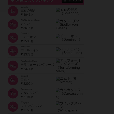
お気に入りランキング
トップ50
Splendor
1
宝石の煌き
位
4041名
Die Siedler von Catan
2
カタン
位
3616名
Dominion
3
ドミニオン
位
2530名
Battle Line
4
バトルライン
位
2378名
Terraforming Mars
5
テラフォーミングマーズ
位
2371名
6 nimmt!
6
ニムト
位
2202名
Carcassonne
7
カルカソンヌ
位
2191名
Wingspan
8
ウイングスパン
位
2150名