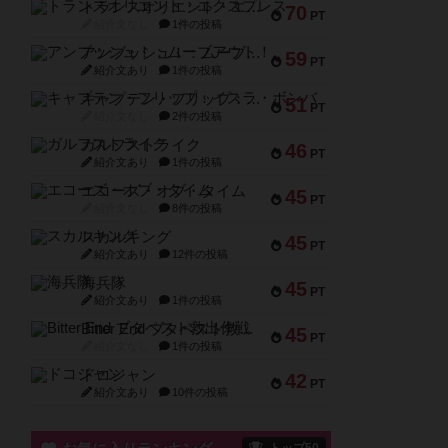
トランスオリエント・エクスプレス
70
PT
紹介文なし
1件の投稿
アンブッシュ！：ムーブアウト！
59
PT
紹介文あり
1件の投稿
キャプテン・フリップ：イスラ・ボンバ
51
PT
紹介文なし
2件の投稿
ガルフストライク
46
PT
紹介文あり
1件の投稿
エコーズ・オブ・タイム
45
PT
紹介文なし
8件の投稿
スカルキング
45
PT
紹介文あり
12件の投稿
海兵隊
45
PT
紹介文あり
1件の投稿
Bitter End ブタペスト救出作戦
45
PT
紹介文なし
1件の投稿
ドコジャン
42
PT
紹介文あり
10件の投稿