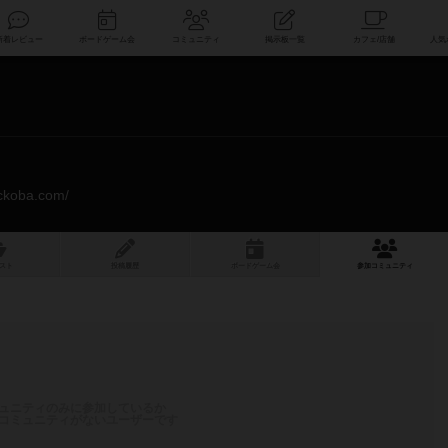
索
新着レビュー
ボードゲーム会
コミュニティ
掲示板一覧
ickoba.com/
スト
投稿履歴
ボ
ー
ドゲ
ーム
会
参加
コミュニティ
ュニティのみに参加しているか
コミュニティがないユーザーです