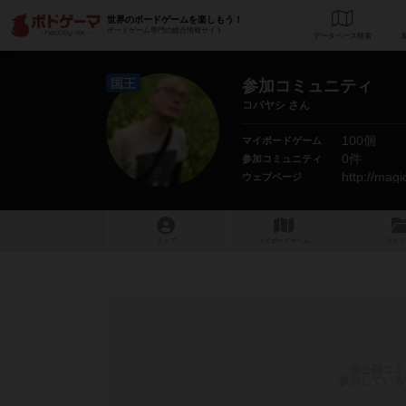
世界のボードゲームを楽しもう！
ボードゲーム専門の総合情報サイト
データベース
検
国王
参加コミュニティ
コバヤシ さん
100個
マイボードゲーム
0件
参加コミュニティ
http://mag
ウェブページ
トップ
マイボードゲーム
マイリ
非公開コミ
参加している