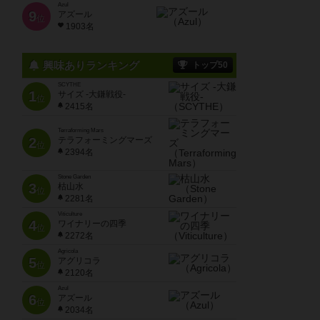
Azul
9
アズール
位
1903名
興味ありランキング
トップ50
SCYTHE
1
サイズ -大鎌戦役-
位
2415名
Terraforming Mars
2
テラフォーミングマーズ
位
2394名
Stone Garden
3
枯山水
位
2281名
Viticulture
4
ワイナリーの四季
位
2272名
Agricola
5
アグリコラ
位
2120名
Azul
6
アズール
位
2034名