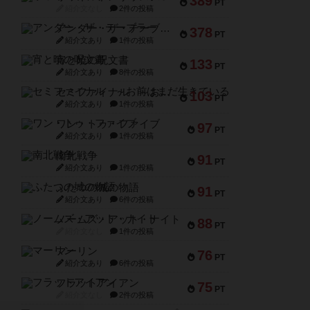
389
PT
紹介文なし
2件の投稿
アンダー・ザ・テーブラー
378
PT
紹介文あり
1件の投稿
宵と暁の呪文書
133
PT
紹介文あり
8件の投稿
セミファイナル ～お前はまだ生きている～
103
PT
紹介文あり
1件の投稿
ワン・トゥ・ファイブ
97
PT
紹介文あり
1件の投稿
南北戦争
91
PT
紹介文あり
1件の投稿
ふたつの城の物語
91
PT
紹介文あり
6件の投稿
ノームズ・アット・ナイト
88
PT
紹介文なし
1件の投稿
マーリン
76
PT
紹介文あり
6件の投稿
フラットアイアン
75
PT
紹介文なし
2件の投稿