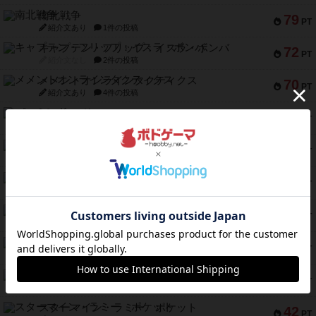
南北戦争
79
PT
紹介文あり
1件の投稿
キャプテン・フリップ：イスラ・ボンバ
72
PT
紹介文なし
2件の投稿
メメントオンラインタクティクス
70
PT
紹介文あり
4件の投稿
パーミッド
68
PT
紹介文なし
1件の投稿
クリーグ
57
PT
紹介文あり
1件の投稿
セミファイナル ～お前はまだ生きている～
53
PT
紹介文あり
1件の投稿
ふたつの街の物語
52
PT
紹介文あり
18件の投稿
クランク! ：冒険者たち（拡張）
50
PT
紹介文あり
4件の投稿
とうほうの！
42
PT
紹介文なし
1件の投稿
スターマイン・ラミー ポケット
42
PT