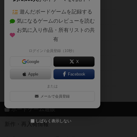
ボードゲームの新着レビュー
遊んだボードゲームを記録する
ボードゲーム会情報
気になるゲームのレビューを読む
お気に入り作品・所有リストの共
メカニクス特集
有
掲示板・トピックス
ログイン / 会員登録（10秒）
Google
X
ボドとも・会員一覧
Apple
Facebook
ボードゲーム業界コラム
または
ボドゲーマご利用案内
メールで会員登録
ボードゲーム通販
しばらく表示しない
新作・再入荷情報