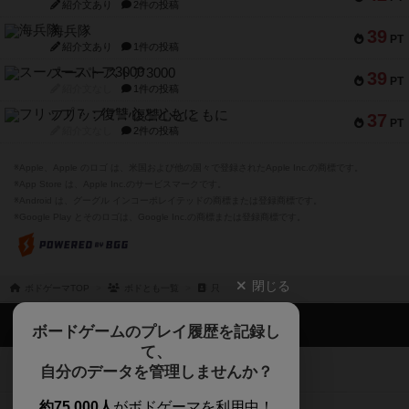
紹介文あり
2件の投稿
海兵隊
39
PT
紹介文あり
1件の投稿
スーパーストア3000
39
PT
紹介文なし
1件の投稿
フリップ７：復讐心とともに
37
PT
紹介文なし
2件の投稿
※Apple、Apple のロゴ は、米国および他の国々で登録されたApple Inc.の商標です。
※App Store は、Apple Inc.のサービスマークです。
※Android は、グーグル インコーポレイテッドの商標または登録商標です。
※Google Play とそのロゴは、Google Inc.の商標または登録商標です。
閉じる
ボドゲーマTOP
ボドとも一覧
只
ボドゲーマTOP
ボードゲームのプレイ履歴を記録し
て、
ボードゲームを検索する
自分のデータを管理しませんか？
約75,000人
がボドゲーマを利用中！