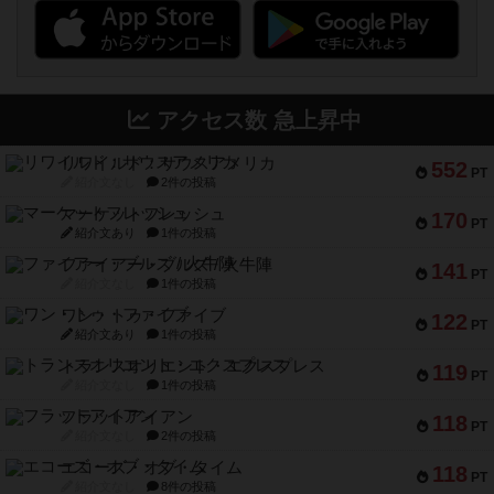
アクセス数 急上昇中
リワイルド：サウスアメリカ
552
PT
紹介文なし
2件の投稿
マーケットフレッシュ
170
PT
紹介文あり
1件の投稿
ファイアー・ブルズ / 火牛陣
141
PT
紹介文なし
1件の投稿
ワン・トゥ・ファイブ
122
PT
紹介文あり
1件の投稿
トランスオリエント・エクスプレス
119
PT
紹介文なし
1件の投稿
フラットアイアン
118
PT
紹介文なし
2件の投稿
エコーズ・オブ・タイム
118
PT
紹介文なし
8件の投稿