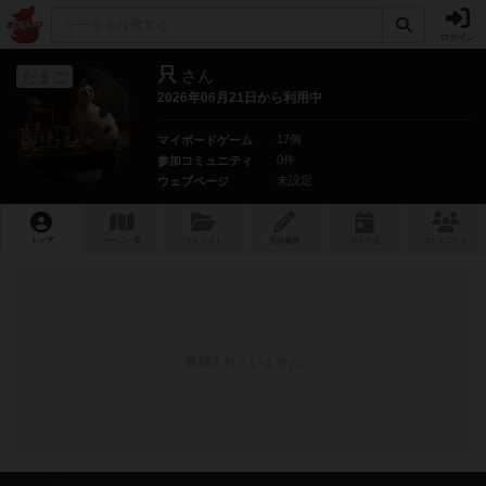
ログイン
只
さん
たまご
2026年06月21日から利用中
17個
マイボードゲーム
0件
参加コミュニティ
未設定
ウェブページ
トップ
ゲーム一覧
マイリスト
投稿履歴
ボ
ドゲ
会
コミュニティ
登録されていません