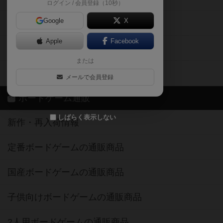
ログイン / 会員登録（10秒）
Google
X
ボドとも・会員一覧
Apple
Facebook
ボードゲーム業界コラム
または
ボドゲーマご利用案内
メールで会員登録
ボードゲーム通販
しばらく表示しない
新作・再入荷情報
定番ボードゲームの通販商品
国産ボードゲームの通販商品
子供向けボードゲームの通販商品
2人用ボードゲームの通販商品