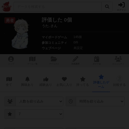
ログイン
評価した 0個
勇者
うた. さん
145個
マイボードゲーム
0件
参加コミュニティ
未設定
ウェブページ
トップ
ゲーム一覧
マイリスト
投稿履歴
ボ
ドゲ
会
コミュニティ
評価したゲ
全て
興味あり
経験あり
お気に入り
持ってる
比較する
ーム