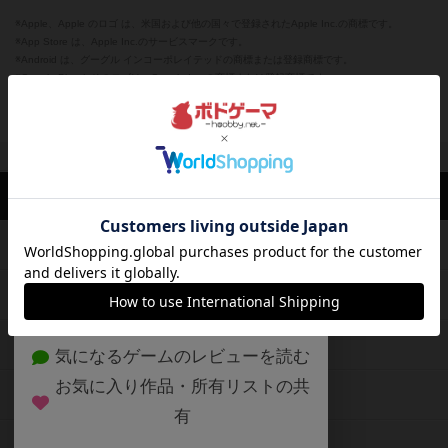
※Apple、Apple のロゴ は、米国および他の国々で登録されたApple Inc.の商標です。
※App Store は、Apple Inc.のサービスマークです。
※Android は、グーグル インコーポレイテッドの商標または登録商標です。
※Google Play とそのロゴは、Google Inc.の商標または登録商標です。
閉じる
ボドゲーマTOP
ボドとも一覧
うた.
マイボードゲーム
評価した
ボドゲーマTOP
ボードゲームのプレイ履歴を記録し
て、
ボードゲームを検索する
自分のデータを管理しませんか？
約75,000人
がボドゲーマを利用中！
ボードゲームの新着レビュー
遊んだボードゲームを記録する
ボードゲーム会情報
気になるゲームのレビューを読む
お気に入り作品・所有リストの共
メカニクス特集
有
掲示板・トピックス