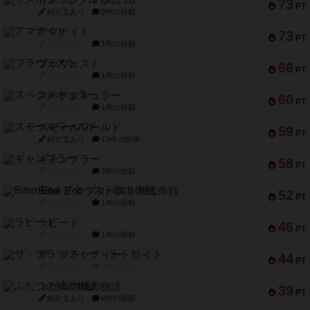
リスボン・トラム 28
73
PT
紹介文あり
9件の投稿
アマナイト
73
PT
紹介文なし
1件の投稿
ブラヴェスト
66
PT
紹介文なし
1件の投稿
スペクタキュラー
60
PT
紹介文なし
1件の投稿
スモールワールド
59
PT
紹介文あり
13件の投稿
ギャンブラー
58
PT
紹介文なし
2件の投稿
Bitter End ブタペスト救出作戦
52
PT
紹介文なし
1件の投稿
ラピード
46
PT
紹介文なし
1件の投稿
ザ・フラッフィー・ライト
44
PT
紹介文なし
0件の投稿
ふたつの城の物語
39
PT
紹介文あり
6件の投稿