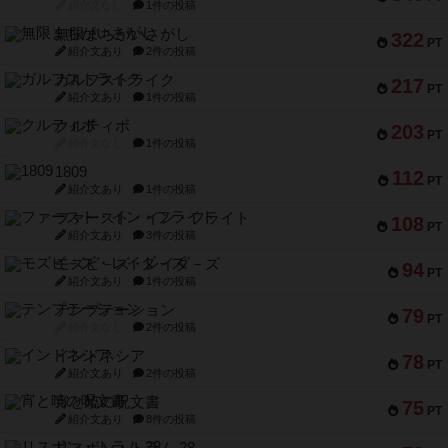
紹介文なし
1件の投稿
無限まちがいさがし
322
PT
紹介文あり
2件の投稿
ガルフストライク
217
PT
紹介文あり
1件の投稿
クルティボ
203
PT
紹介文なし
1件の投稿
1809
112
PT
紹介文あり
1件の投稿
ファースト・イン・フライト
108
PT
紹介文あり
3件の投稿
モズビ－ズ・レイダ－ズ
94
PT
紹介文あり
1件の投稿
テンプテーション
79
PT
紹介文なし
2件の投稿
インドネシア
78
PT
紹介文あり
2件の投稿
宵と暁の呪文書
75
PT
紹介文あり
8件の投稿