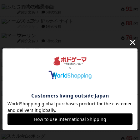
ふたつの城の物語
91
PT
紹介文あり
6件の投稿
ノームズ・アット・ナイト
88
PT
紹介文なし
1件の投稿
マーリン
76
PT
紹介文あり
6件の投稿
フラットアイアン
75
PT
紹介文なし
2件の投稿
トランスオリエント・エクスプレス
70
PT
紹介文なし
1件の投稿
アンブッシュ！：ムーブアウト！
59
PT
紹介文あり
1件の投稿
キャプテン・フリップ：イスラ・ボンバ
51
PT
紹介文なし
2件の投稿
ガルフストライク
46
PT
紹介文あり
1件の投稿
エコーズ・オブ・タイム
45
PT
紹介文なし
8件の投稿
スカルキング
45
PT