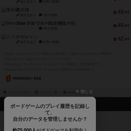
紹介文あり
12件の投稿
海兵隊
45
PT
紹介文あり
1件の投稿
Bitter End ブタペスト救出作戦
45
PT
紹介文なし
1件の投稿
ドコジャン
42
PT
紹介文あり
10件の投稿
※Apple、Apple のロゴ は、米国および他の国々で登録されたApple Inc.の商標です。
※App Store は、Apple Inc.のサービスマークです。
※Android は、グーグル インコーポレイテッドの商標または登録商標です。
※Google Play とそのロゴは、Google Inc.の商標または登録商標です。
閉じる
ボドゲーマTOP
ボドとも一覧
kyobodo
ボドゲーマTOP
ボードゲームのプレイ履歴を記録し
て、
ボードゲームを検索する
自分のデータを管理しませんか？
約75,000人
がボドゲーマを利用中！