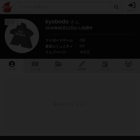
ログイン
kyobodo
さん
たまご
2026年06月12日から利用中
0個
マイボードゲーム
0件
参加コミュニティ
未設定
ウェブページ
トップ
ゲーム一覧
マイリスト
投稿履歴
ボ
ドゲ
会
コミュニティ
登録されていません