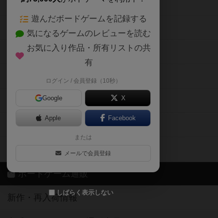
ボードゲームの新着レビュー
遊んだボードゲームを記録する
ボードゲーム会情報
気になるゲームのレビューを読む
お気に入り作品・所有リストの共
メカニクス特集
有
掲示板・トピックス
ログイン / 会員登録（10秒）
Google
X
ボドとも・会員一覧
Apple
Facebook
ボードゲーム業界コラム
または
ボドゲーマご利用案内
メールで会員登録
ボードゲーム通販
しばらく表示しない
新作・再入荷情報