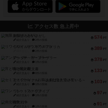
アクセス数 急上昇中
無限まちがいさがし
574
PT
紹介文あり
2件の投稿
リワイルド：サウスアメリカ
389
PT
紹介文なし
2件の投稿
アンダー・ザ・テーブラー
378
PT
紹介文あり
1件の投稿
宵と暁の呪文書
133
PT
紹介文あり
8件の投稿
セミファイナル ～お前はまだ生きている～
103
PT
紹介文あり
1件の投稿
ワン・トゥ・ファイブ
97
PT
紹介文あり
1件の投稿
南北戦争
91
PT
紹介文あり
1件の投稿