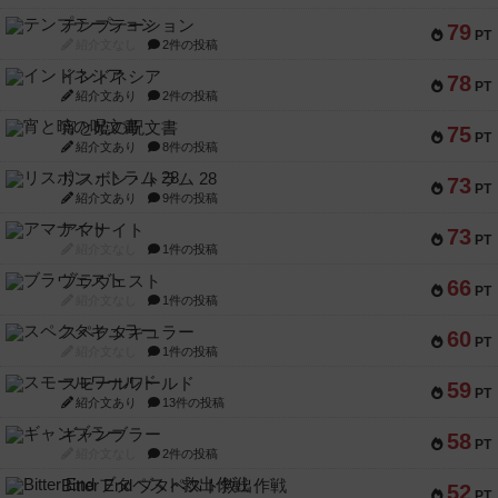
テンプテーション
79
PT
紹介文なし
2件の投稿
インドネシア
78
PT
紹介文あり
2件の投稿
宵と暁の呪文書
75
PT
紹介文あり
8件の投稿
リスボン・トラム 28
73
PT
紹介文あり
9件の投稿
アマナイト
73
PT
紹介文なし
1件の投稿
ブラヴェスト
66
PT
紹介文なし
1件の投稿
スペクタキュラー
60
PT
紹介文なし
1件の投稿
スモールワールド
59
PT
紹介文あり
13件の投稿
ギャンブラー
58
PT
紹介文なし
2件の投稿
Bitter End ブタペスト救出作戦
52
PT