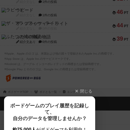
紹介文なし
1件の投稿
ラピード
46
PT
紹介文なし
1件の投稿
ザ・フラッフィー・ライト
44
PT
紹介文なし
0件の投稿
ふたつの城の物語
39
PT
紹介文あり
6件の投稿
※Apple、Apple のロゴ は、米国および他の国々で登録されたApple Inc.の商標です。
※App Store は、Apple Inc.のサービスマークです。
※Android は、グーグル インコーポレイテッドの商標または登録商標です。
※Google Play とそのロゴは、Google Inc.の商標または登録商標です。
閉じる
ボドゲーマTOP
ボドとも一覧
エンテ
ボドゲーマTOP
ボードゲームのプレイ履歴を記録し
て、
ボードゲームを検索する
自分のデータを管理しませんか？
約75,000人
がボドゲーマを利用中！