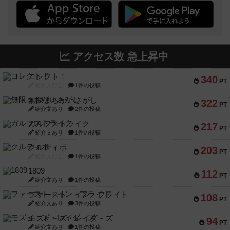
アクセス数 急上昇中
コレクト！
340
PT
紹介文なし
1件の投稿
無限まちがいさがし
322
PT
紹介文あり
2件の投稿
ガルフストライク
217
PT
紹介文あり
1件の投稿
クルティボ
203
PT
紹介文なし
1件の投稿
1809
112
PT
紹介文あり
1件の投稿
ファースト・イン・フライト
108
PT
紹介文あり
3件の投稿
モズビ－ズ・レイダ－ズ
94
PT
紹介文あり
1件の投稿