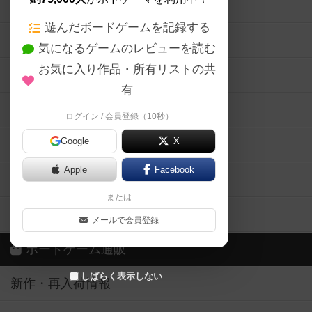
ボードゲームの新着レビュー
遊んだボードゲームを記録する
ボードゲーム会情報
気になるゲームのレビューを読む
お気に入り作品・所有リストの共
メカニクス特集
有
掲示板・トピックス
ログイン / 会員登録（10秒）
Google
X
ボドとも・会員一覧
Apple
Facebook
ボードゲーム業界コラム
または
ボドゲーマご利用案内
メールで会員登録
ボードゲーム通販
しばらく表示しない
新作・再入荷情報