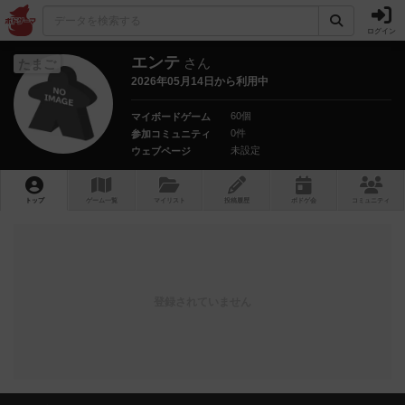
ログイン
エンテ
さん
たまご
2026年05月14日から利用中
60個
マイボードゲーム
0件
参加コミュニティ
未設定
ウェブページ
トップ
ゲーム一覧
マイリスト
投稿履歴
ボ
ドゲ
会
コミュニティ
登録されていません