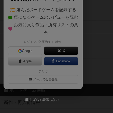
ボードゲームの新着レビュー
遊んだボードゲームを記録する
ボードゲーム会情報
気になるゲームのレビューを読む
お気に入り作品・所有リストの共
メカニクス特集
有
掲示板・トピックス
ログイン / 会員登録（10秒）
Google
X
ボドとも・会員一覧
Apple
Facebook
ボードゲーム業界コラム
または
ボドゲーマご利用案内
メールで会員登録
ボードゲーム通販
しばらく表示しない
新作・再入荷情報