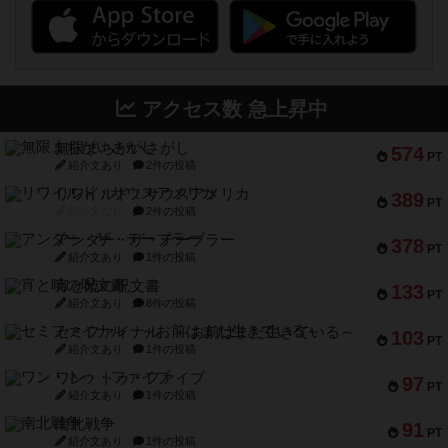
アクセス数 急上昇中
無限まちがいさがし
574
PT
紹介文あり
2件の投稿
リワイルド：サウスアメリカ
389
PT
紹介文なし
2件の投稿
アンダー・ザ・テーブラー
378
PT
紹介文あり
1件の投稿
宵と暁の呪文書
133
PT
紹介文あり
8件の投稿
セミファイナル ～お前はまだ生きている～
103
PT
紹介文あり
1件の投稿
ワン・トゥ・ファイブ
97
PT
紹介文あり
1件の投稿
南北戦争
91
PT
紹介文あり
1件の投稿