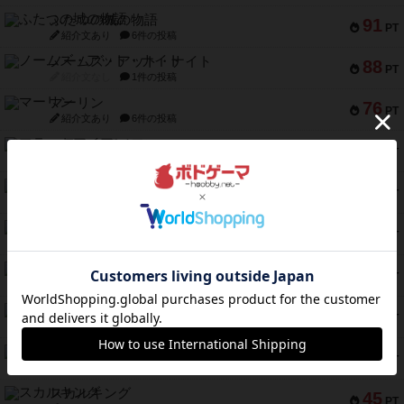
ふたつの城の物語
91
PT
紹介文あり
6件の投稿
ノームズ・アット・ナイト
88
PT
紹介文なし
1件の投稿
マーリン
76
PT
紹介文あり
6件の投稿
フラットアイアン
75
PT
紹介文なし
2件の投稿
トランスオリエント・エクスプレス
70
PT
紹介文なし
1件の投稿
アンブッシュ！：ムーブアウト！
59
PT
紹介文あり
1件の投稿
キャプテン・フリップ：イスラ・ボンバ
51
PT
紹介文なし
2件の投稿
ガルフストライク
46
PT
紹介文あり
1件の投稿
エコーズ・オブ・タイム
45
PT
紹介文なし
8件の投稿
スカルキング
45
PT