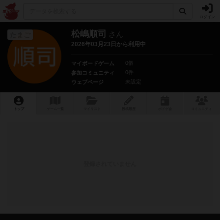
ログイン
松嶋順司
さん
たまご
2026年03月23日から利用中
0個
マイボードゲーム
0件
参加コミュニティ
未設定
ウェブページ
トップ
ゲーム一覧
マイリスト
投稿履歴
ボ
ドゲ
会
コミュニティ
登録されていません