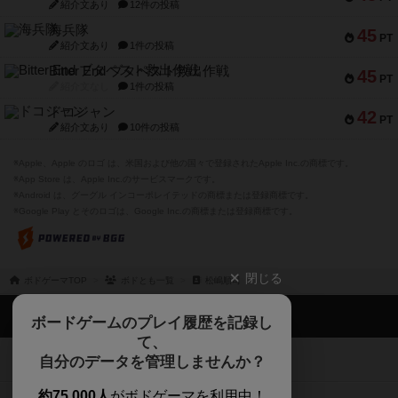
紹介文あり
12件の投稿
海兵隊
45
PT
紹介文あり
1件の投稿
Bitter End ブタペスト救出作戦
45
PT
紹介文なし
1件の投稿
ドコジャン
42
PT
紹介文あり
10件の投稿
※Apple、Apple のロゴ は、米国および他の国々で登録されたApple Inc.の商標です。
※App Store は、Apple Inc.のサービスマークです。
※Android は、グーグル インコーポレイテッドの商標または登録商標です。
※Google Play とそのロゴは、Google Inc.の商標または登録商標です。
閉じる
ボドゲーマTOP
ボドとも一覧
松嶋順司
ボドゲーマTOP
ボードゲームのプレイ履歴を記録し
て、
ボードゲームを検索する
自分のデータを管理しませんか？
約75,000人
がボドゲーマを利用中！