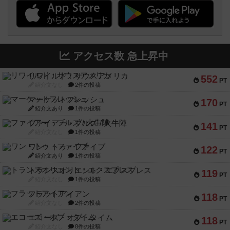
アクセス数 急上昇中
リワイルド：サウスアメリカ
552
PT
紹介文なし
2件の投稿
マーケットフレッシュ
170
PT
紹介文あり
1件の投稿
ファイアー・ブルズ / 火牛陣
141
PT
紹介文なし
1件の投稿
ワン・トゥ・ファイブ
122
PT
紹介文あり
1件の投稿
トランスオリエント・エクスプレス
119
PT
紹介文なし
1件の投稿
フラットアイアン
118
PT
紹介文なし
2件の投稿
エコーズ・オブ・タイム
118
PT
紹介文なし
8件の投稿