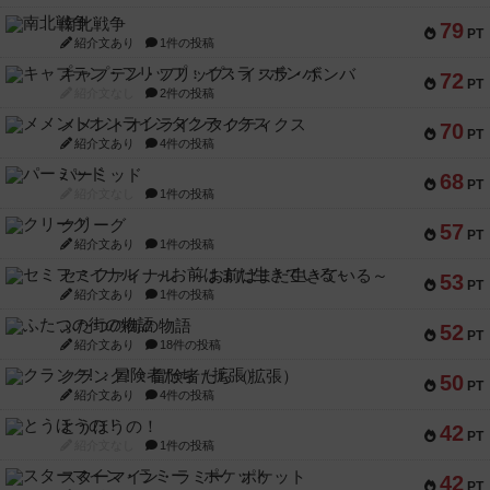
南北戦争
79
PT
紹介文あり
1件の投稿
キャプテン・フリップ：イスラ・ボンバ
72
PT
紹介文なし
2件の投稿
メメントオンラインタクティクス
70
PT
紹介文あり
4件の投稿
パーミッド
68
PT
紹介文なし
1件の投稿
クリーグ
57
PT
紹介文あり
1件の投稿
セミファイナル ～お前はまだ生きている～
53
PT
紹介文あり
1件の投稿
ふたつの街の物語
52
PT
紹介文あり
18件の投稿
クランク! ：冒険者たち（拡張）
50
PT
紹介文あり
4件の投稿
とうほうの！
42
PT
紹介文なし
1件の投稿
スターマイン・ラミー ポケット
42
PT