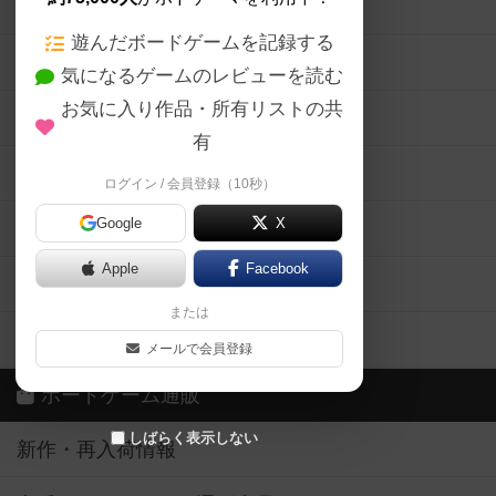
ボードゲームの新着レビュー
遊んだボードゲームを記録する
ボードゲーム会情報
気になるゲームのレビューを読む
お気に入り作品・所有リストの共
メカニクス特集
有
掲示板・トピックス
ログイン / 会員登録（10秒）
Google
X
ボドとも・会員一覧
Apple
Facebook
ボードゲーム業界コラム
または
ボドゲーマご利用案内
メールで会員登録
ボードゲーム通販
しばらく表示しない
新作・再入荷情報