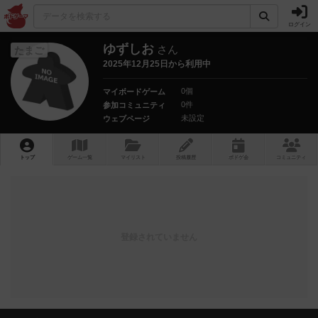
ログイン
ゆずしお
さん
たまご
2025年12月25日から利用中
0個
マイボードゲーム
0件
参加コミュニティ
未設定
ウェブページ
トップ
ゲーム一覧
マイリスト
投稿履歴
ボ
ドゲ
会
コミュニティ
登録されていません