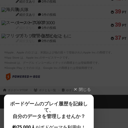
紹介文あり
2件の投稿
海兵隊
39
PT
紹介文あり
1件の投稿
スーパーストア3000
39
PT
紹介文なし
1件の投稿
フリップ７：復讐心とともに
37
PT
紹介文なし
2件の投稿
※Apple、Apple のロゴ は、米国および他の国々で登録されたApple Inc.の商標です。
※App Store は、Apple Inc.のサービスマークです。
※Android は、グーグル インコーポレイテッドの商標または登録商標です。
※Google Play とそのロゴは、Google Inc.の商標または登録商標です。
閉じる
ボドゲーマTOP
ボドとも一覧
ゆずしお
ボドゲーマTOP
ボードゲームのプレイ履歴を記録し
て、
ボードゲームを検索する
自分のデータを管理しませんか？
約75,000人
がボドゲーマを利用中！