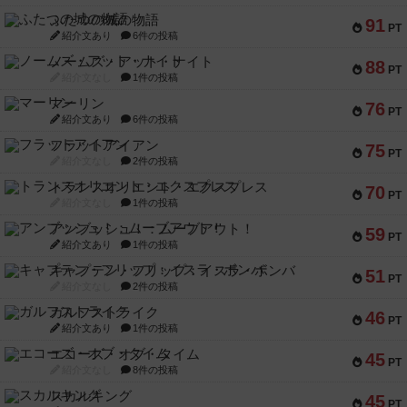
ふたつの城の物語
91
PT
紹介文あり
6件の投稿
ノームズ・アット・ナイト
88
PT
紹介文なし
1件の投稿
マーリン
76
PT
紹介文あり
6件の投稿
フラットアイアン
75
PT
紹介文なし
2件の投稿
トランスオリエント・エクスプレス
70
PT
紹介文なし
1件の投稿
アンブッシュ！：ムーブアウト！
59
PT
紹介文あり
1件の投稿
キャプテン・フリップ：イスラ・ボンバ
51
PT
紹介文なし
2件の投稿
ガルフストライク
46
PT
紹介文あり
1件の投稿
エコーズ・オブ・タイム
45
PT
紹介文なし
8件の投稿
スカルキング
45
PT