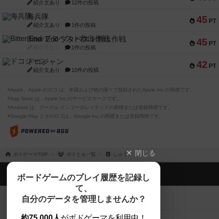
紹介文あり
12件の投稿
海兵隊
45
PT
紹介文あり
1件の投稿
Bitter End ブタペスト救出作戦
45
PT
紹介文なし
1件の投稿
ドコジャン
42
PT
紹介文あり
10件の投稿
※Apple、Apple のロゴ は、米国および他の国々で登録されたApple Inc.の商標です。
※App Store は、Apple Inc.のサービスマークです。
※Android は、グーグル インコーポレイテッドの商標または登録商標です。
※Google Play とそのロゴは、Google Inc.の商標または登録商標です。
閉じる
ボドゲーマTOP
ボドとも一覧
しゅうや
ボドゲーマTOP
ボードゲームのプレイ履歴を記録し
て、
ボードゲームを検索する
自分のデータを管理しませんか？
約75,000人
がボドゲーマを利用中！