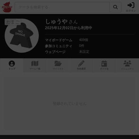
ログイン
しゅうや
さん
たまご
2025年12月02日から利用中
409個
マイボードゲーム
0件
参加コミュニティ
未設定
ウェブページ
トップ
ゲーム一覧
マイリスト
投稿履歴
ボ
ドゲ
会
コミュニティ
登録されていません