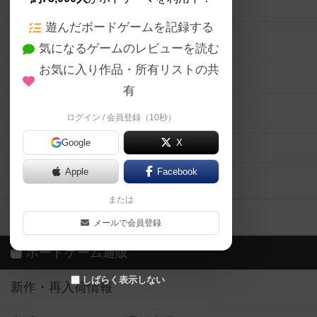
ボードゲームの新着レビュー
遊んだボードゲームを記録する
ボードゲーム会情報
気になるゲームのレビューを読む
お気に入り作品・所有リストの共
メカニクス特集
有
掲示板・トピックス
ログイン / 会員登録（10秒）
Google
X
ボドとも・会員一覧
Apple
Facebook
ボードゲーム業界コラム
または
ボドゲーマご利用案内
メールで会員登録
ボードゲーム通販
しばらく表示しない
新作・再入荷情報