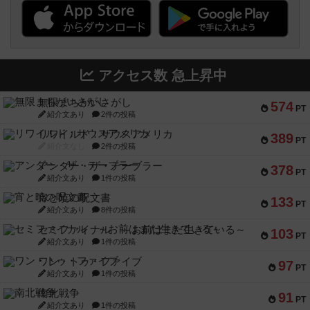
アクセス数 急上昇中
無限まちがいさがし
574
PT
紹介文あり
2件の投稿
リワイルド：サウスアメリカ
389
PT
紹介文なし
2件の投稿
アンダー・ザ・テーブラー
378
PT
紹介文あり
1件の投稿
宵と暁の呪文書
133
PT
紹介文あり
8件の投稿
セミファイナル ～お前はまだ生きている～
103
PT
紹介文あり
1件の投稿
ワン・トゥ・ファイブ
97
PT
紹介文あり
1件の投稿
南北戦争
91
PT
紹介文あり
1件の投稿