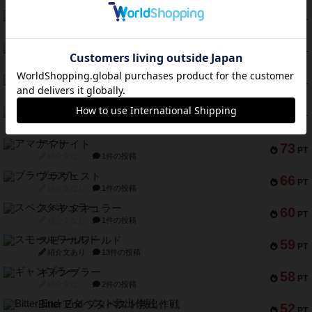
テンプテーション
79
PT
紹介文なし
2件の投稿
インドネシア
78
PT
紹介文あり
2件の投稿
宵と暁の呪文書
75
PT
紹介文あり
8件の投稿
リスボン・トラム 28
73
PT
紹介文あり
9件の投稿
アマナイト
73
PT
紹介文なし
1件の投稿
ブラヴェスト
66
PT
紹介文なし
1件の投稿
スペクタキュラー
60
PT
紹介文なし
1件の投稿
スモールワールド
59
PT
紹介文あり
13件の投稿
ギャンブラー
58
PT
紹介文なし
2件の投稿
Bitter End ブタペスト救出作戦
52
PT