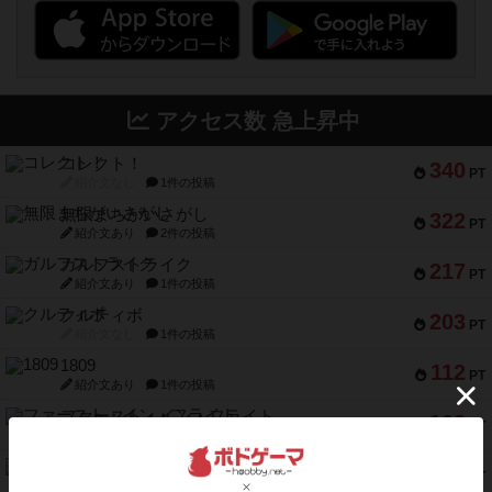
アクセス数 急上昇中
コレクト！
340
PT
紹介文なし
1件の投稿
無限まちがいさがし
322
PT
紹介文あり
2件の投稿
ガルフストライク
217
PT
紹介文あり
1件の投稿
クルティボ
203
PT
紹介文なし
1件の投稿
1809
112
PT
紹介文あり
1件の投稿
ファースト・イン・フライト
108
PT
紹介文あり
3件の投稿
モズビ－ズ・レイダ－ズ
94
PT
紹介文あり
1件の投稿