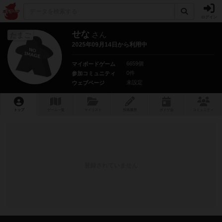
ログイン
せな
さん
たまご
2025年09月14日から利用中
6659個
マイボードゲーム
0件
参加コミュニティ
未設定
ウェブページ
トップ
ゲーム一覧
マイリスト
投稿履歴
ボ
ドゲ
会
コミュニティ
登録されていません