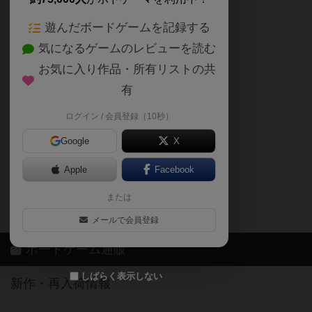
ボードゲームの新着レビュー
遊んだボードゲームを記録する
ボードゲーム会情報
気になるゲームのレビューを読む
お気に入り作品・所有リストの共
メカニクス特集
有
掲示板・トピックス
ログイン / 会員登録（10秒）
Google
X
ボドとも・会員一覧
Apple
Facebook
ボードゲーム業界コラム
または
ボドゲーマご利用案内
メールで会員登録
ボードゲーム通販
しばらく表示しない
新作・再入荷情報