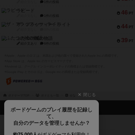
紹介文なし
1件の投稿
ラピード
46
PT
紹介文なし
1件の投稿
ザ・フラッフィー・ライト
44
PT
紹介文なし
0件の投稿
ふたつの城の物語
39
PT
紹介文あり
6件の投稿
※Apple、Apple のロゴ は、米国および他の国々で登録されたApple Inc.の商標です。
※App Store は、Apple Inc.のサービスマークです。
※Android は、グーグル インコーポレイテッドの商標または登録商標です。
※Google Play とそのロゴは、Google Inc.の商標または登録商標です。
閉じる
ボドゲーマTOP
ボドとも一覧
せな
ボドゲーマTOP
ボードゲームのプレイ履歴を記録し
て、
ボードゲームを検索する
自分のデータを管理しませんか？
約75,000人
がボドゲーマを利用中！