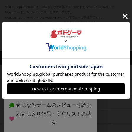
※Apple、Apple のロゴ は、米国および他の国々で登録されたApple Inc.の商標です。
※App Store は、Apple Inc.のサービスマークです。
※Android は、グーグル インコーポレイテッドの商標または登録商標です。
※Google Play とそのロゴは、Google Inc.の商標または登録商標です。
閉じる
ボドゲーマTOP
ボドとも一覧
舞夢
マイボードゲーム
評価した
ボドゲーマTOP
ボードゲームのプレイ履歴を記録し
て、
ボードゲームを検索する
自分のデータを管理しませんか？
約75,000人
がボドゲーマを利用中！
ボードゲームの新着レビュー
遊んだボードゲームを記録する
ボードゲーム会情報
気になるゲームのレビューを読む
お気に入り作品・所有リストの共
メカニクス特集
有
掲示板・トピックス