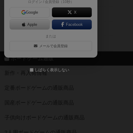
ログイン / 会員登録（10秒）
Google
X
ボドとも・会員一覧
Apple
Facebook
ボードゲーム業界コラム
または
ボドゲーマご利用案内
メールで会員登録
ボードゲーム通販
しばらく表示しない
新作・再入荷情報
定番ボードゲームの通販商品
国産ボードゲームの通販商品
子供向けボードゲームの通販商品
2人用ボードゲームの通販商品