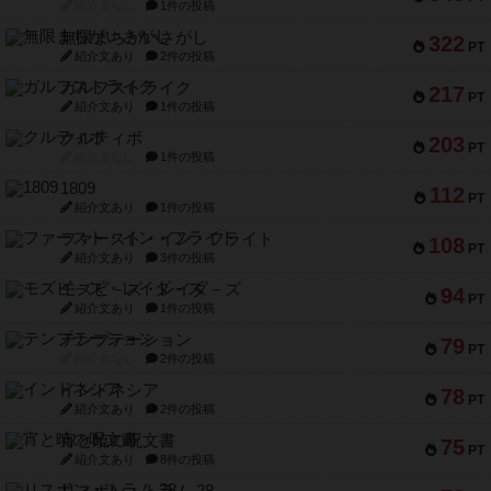
紹介文なし
1件の投稿
無限まちがいさがし
322
PT
紹介文あり
2件の投稿
ガルフストライク
217
PT
紹介文あり
1件の投稿
クルティボ
203
PT
紹介文なし
1件の投稿
1809
112
PT
紹介文あり
1件の投稿
ファースト・イン・フライト
108
PT
紹介文あり
3件の投稿
モズビ－ズ・レイダ－ズ
94
PT
紹介文あり
1件の投稿
テンプテーション
79
PT
紹介文なし
2件の投稿
インドネシア
78
PT
紹介文あり
2件の投稿
宵と暁の呪文書
75
PT
紹介文あり
8件の投稿