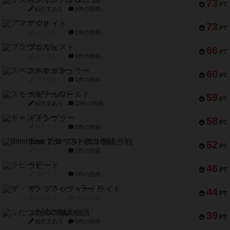
リスボン・トラム 28
73
PT
紹介文あり
9件の投稿
アマナイト
73
PT
紹介文なし
1件の投稿
ブラヴェスト
66
PT
紹介文なし
1件の投稿
スペクタキュラー
60
PT
紹介文なし
1件の投稿
スモールワールド
59
PT
紹介文あり
13件の投稿
ギャンブラー
58
PT
紹介文なし
2件の投稿
Bitter End ブタペスト救出作戦
52
PT
紹介文なし
1件の投稿
ラピード
46
PT
紹介文なし
1件の投稿
ザ・フラッフィー・ライト
44
PT
紹介文なし
0件の投稿
ふたつの城の物語
39
PT
紹介文あり
6件の投稿