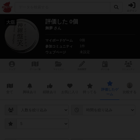
ログイン
評価した 0個
大臣
舞夢 さん
0個
マイボードゲーム
1件
参加コミュニティ
未設定
ウェブページ
トップ
ゲーム一覧
マイリスト
投稿履歴
ボ
ドゲ
会
コミュニティ
評価したゲ
全て
興味あり
経験あり
お気に入り
持ってる
比較する
ーム